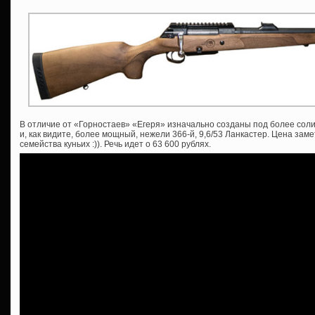
В отличие от «Горностаев» «Егеря» изначально созданы под более соли
и, как видите, более мощный, нежели 366-й, 9,6/53 Ланкастер. Цена зам
семейства куньих :)). Речь идет о 63 600 рублях.