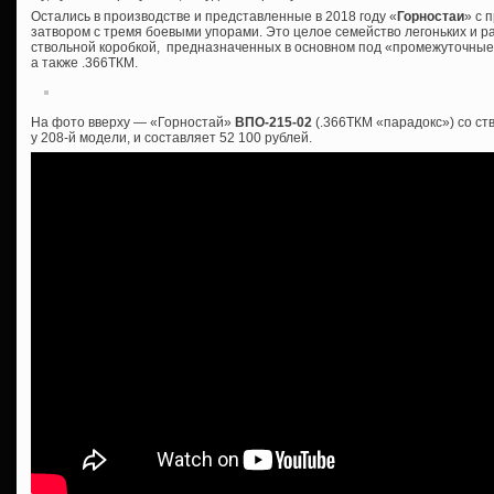
Остались в производстве и представленные в 2018 году «
Горностаи
» с 
затвором с тремя боевыми упорами. Это целое семейство легоньких и р
ствольной коробкой, предназначенных в основном под «промежуточные»
а также .366ТКМ.
На фото вверху — «Горностай»
ВПО-215-02
(.366ТКМ «парадокс») со ст
у 208-й модели, и составляет 52 100 рублей.