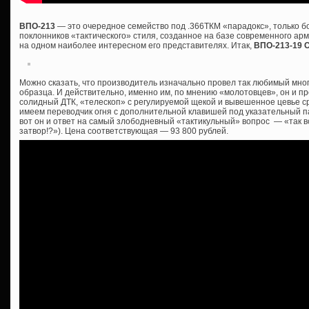
ВПО-213
— это очередное семейство под .366ТКМ «парадокс», только 
поклонников «тактического» стиля, созданное на базе современного ар
на одном наиболее интересном его представителях. Итак,
ВПО-213-19 
Можно сказать, что производитель изначально провел так любимый мно
образца. И действительно, именно им, по мнению «молотовцев», он и пр
солидный ДТК, «телескоп» с регулируемой щекой и вывешенное цевье сра
имеем переводчик огня с дополнительной клавишей под указательный пал
вот он и ответ на самый злободневный «тактикульный» вопрос — «так все
затвор!?»). Цена соответствующая — 93 800 рублей.