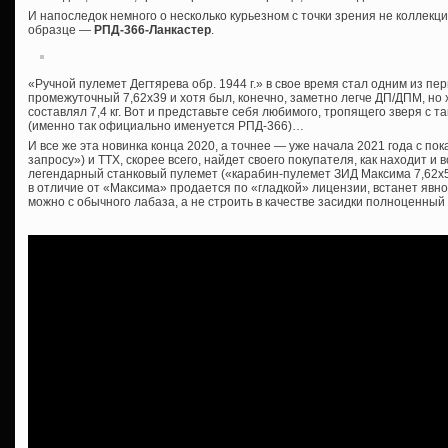
И напоследок немного о несколько курьезном с точки зрения не коллекци
образце —
РПД-366-Ланкастер
.
«Ручной пулемет Дегтярева обр. 1944 г.» в свое время стал одним из п
промежуточный 7,62х39 и хотя был, конечно, заметно легче ДП/ДПМ, но 
составлял 7,4 кг. Вот и представьте себя любимого, тропящего зверя с 
(именно так официально именуется РПД-366)…
И все же эта новинка конца 2020, а точнее — уже начала 2021 года с по
запросу») и ТТХ, скорее всего, найдет своего покупателя, как находит 
легендарный станковый пулемет («карабин-пулемет ЗИД Максима 7,62х54
в отличие от «Максима» продается по «гладкой» лицензии, встанет явно
можно с обычного лабаза, а не строить в качестве засидки полноценный Д