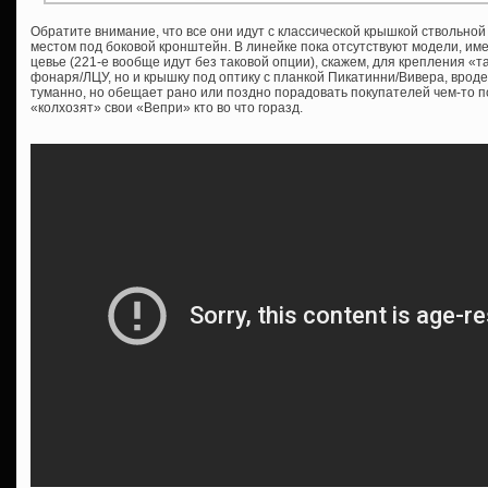
Обратите внимание, что все они идут с классической крышкой ствольной
местом под боковой кронштейн. В линейке пока отсутствуют модели, им
цевье (221-е вообще идут без таковой опции), скажем, для крепления «т
фонаря/ЛЦУ, но и крышку под оптику с планкой Пикатинни/Вивера, врод
туманно, но обещает рано или поздно порадовать покупателей чем-то 
«колхозят» свои «Вепри» кто во что горазд.