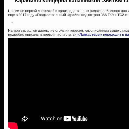
Карабины Концерна Калашников .366ТКМ со
Но все же первой ласточкой в производственных рядах необычного для
еще в 2017 году «Гладкоствольный карабин под патрон 366 ТКМ»
TG2
с 
На мой взгляд, он далеко не столь интересен, как описанный выше ст
подробно описаны в первой части статьи
«Ланкастеры» переходят в н