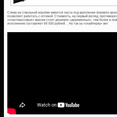
Слева на ствольной коробке имеется ласта под крепление бокового крон
позволяет работать с оптикой. Стоимость, на первый взгляд, противоре
«пластмассовые» версии стоят дешевле «деревянных», тем более в ложе
исполнение составляет 60 500 рублей… Ну так за «снайперку» же!