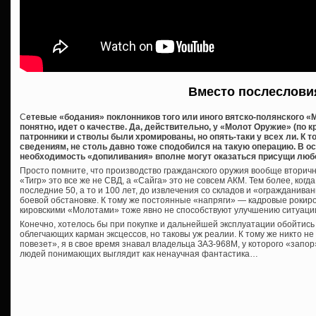
Вместо послеслови
С
етевые «бодания» поклонников того или иного вятско-полянского «М
понятно, идет о качестве. Да, действительно, у «Молот Оружие» (по 
патронники и стволы были хромированы, но опять-таки у всех ли. К 
сведениям, не столь давно тоже сподобился на такую операцию. В о
необходимость «допиливания» вполне могут оказаться присущи люб
Просто помните, что производство гражданского оружия вообще вторичн
«Тигр» это все же не СВД, а «Сайга» это не совсем АКМ. Тем более, когд
последние 50, а то и 100 лет, до извлечения со складов и «огражданива
боевой обстановке. К тому же постоянные «напряги» — кадровые рокиров
кировскими «Молотами» тоже явно не способствуют улучшению ситуаци
Конечно, хотелось бы при покупке и дальнейшей эксплуатации обойтис
облегчающих карман эксцессов, но таковы уж реалии. К тому же никто н
повезет», я в свое время знавал владельца ЗАЗ-968М, у которого «запор
людей понимающих выглядит как ненаучная фантастика…