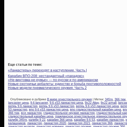
Еще статьи по теме:
«Ланкастеры» переходят в наступление. Часть I
Карабин ВПО-208: нестандартный «парадокс»
«Не-винтовка-не-ружье» — по-русски и по-американски
Новые охотничьи арбалеты: единство и борьба противоположностей
Новые модели пневматического оружия. Часть 2
Опубликовано в рубрике
В мире огнестрельного оружия
| Метки:
345тк
,
366 ткм
lancaster цена
,
9.6 lancaster
,
9.6 х53 ланкастер цена
,
9х22 Altay
,
9х22 алтай
,
lancas
вепрь 9.6 ланкастер
,
вепрь 9.6 х53 ланкастер
,
вепрь 9.6 х53 ланкастер цена
,
вепр
53 ланкастер
,
впо 9.6 х53 ланкастер цена
,
впо гладкоствольный карабин цена
,
вп
366 ткм
,
все ланкастер
,
гладкоствольное оружие ланкастер
,
гладкоствольный ка
гладкоствольный карабин цена
,
гражданское огнестрельное длинноствольное ор
калибр 345тк
,
калибр 9 22
,
карабин 366 цена
,
карабин 9.6 53
,
карабин ланкастер
,
калашников
,
ланкастер
,
ланкастер 2020
,
ланкастер 2021
,
ланкастер 366
,
ланкасте
ланкастер модели
,
ланкастер новинки
,
ланкастер оружие
,
ланкастер оружие 366
,