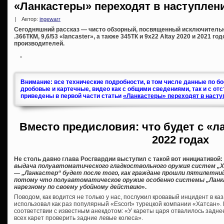
«Ланкастеры» переходят в наступлени
|
Автор:
ingewarr
Сегодняшний рассказ — чисто обзорный, посвященный исключитель
.366ТКМ, 9,6/53 «lancaster», а также 345ТК и 9х22 Altay 2020 и 2021 г
производителей.
Внимание: все технические подробности, в том числе данные по б
дробовые и картечные, видео как с общими сведениями, так и с от
приведены в первой части статьи
«Ланкастеры» переходят в насту
Вместо предисловия: что будет с «л
2022 годах
Не столь давно глава Росгвардии выступил с такой вот инициативой:
выдача полуавтоматического гладкоствольного оружия систем „Хат
— „Ланкастер“ будет после того, как граждане прошли пятилетни
потому что полуавтоматическое оружие особенно системы „Ланк
нарезному по своему убойному действию
».
Поводом, как водится не только у нас, послужил кровавый инцидент в ка
использовал как раз популярный «Escort» турецкой компании «Хатсан». К
соответствии с известным анекдотом: «У кареты царя отвалилось заднее
всех карет проверить задние левые колеса».