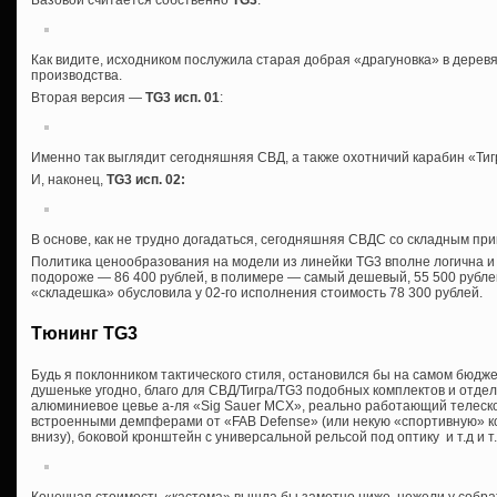
Как видите, исходником послужила старая добрая «драгуновка» в дерев
производства.
Вторая версия —
TG3 исп. 01
:
Именно так выглядит сегодняшняя СВД, а также охотничий карабин «Тигр
И, наконец,
TG3 исп. 02
:
В основе, как не трудно догадаться, сегодняшняя СВДС со складным при
Политика ценообразования на модели из линейки TG3 вполне логична и
подороже — 86 400 рублей, в полимере — самый дешевый, 55 500 рубле
«складешка» обусловила у 02-го исполнения стоимость 78 300 рублей.
Тюнинг TG3
Будь я поклонником тактического стиля, остановился бы на самом бюдже
душеньке угодно, благо для СВД/Тигра/TG3 подобных комплектов и отд
алюминиевое цевье а-ля «Sig Sauer MCX», реально работающий телеско
встроенными демпферами от «FAB Defense» (или некую «спортивную» ко
внизу), боковой кронштейн с универсальной рельсой под оптику и т.д и т.