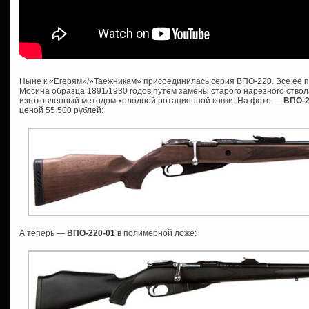
Ныне к «Егерям»/»Таежникам» присоединилась серия ВПО-220. Все ее п
Мосина образца 1891/1930 годов путем замены старого нарезного ствол
изготовленный методом холодной ротационной ковки. На фото —
ВПО-
ценой 55 500 рублей:
А теперь —
ВПО-220-01
в полимерной ложе: