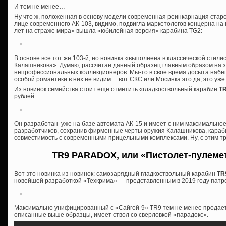
И тем не менее…
Ну что ж, положенная в основу модели современная реинкарнация старо
лице современного АК-103, видимо, подвигла маркетологов концерна на
лет на страже мира» вышла «юбилейная версия» карабина TG2:
В основе все тот же 103-й, но новинка «выполнена в классической стили
Калашникова». Думаю, рассчитан данный образец главным образом на 
непрофессиональных коллекционеров. Мы-то в свое время досыта набег
особой романтики в них не видим… вот СКС или Мосинка это да, это уже к
Из новинок семейства стоит еще отметить «гладкоствольный карабин
T
рублей:
Он разработан уже на базе автомата АК-15 и имеет с ним максимально
разработчиков, сохранив фирменные черты оружия Калашникова, караб
совместимость с современными прицельными комплексами. Ну, с этим тр
TR9 PARADOX, или «Пистолет-пулеме
Вот это новинка из новинок: самозарядный гладкоствольный карабин
TR
новейшей разработкой «Техкрима» — представленным в 2019 году патр
Максимально унифицированный с «Сайгой-9» TR9 тем не менее продается
описанные выше образцы, имеет ствол со сверловкой «парадокс».