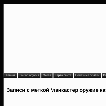
Главная
Выбор оружия
Охота
Карта сайта
Полезные ссылки
В
Записи с меткой ‘ланкастер оружие ка