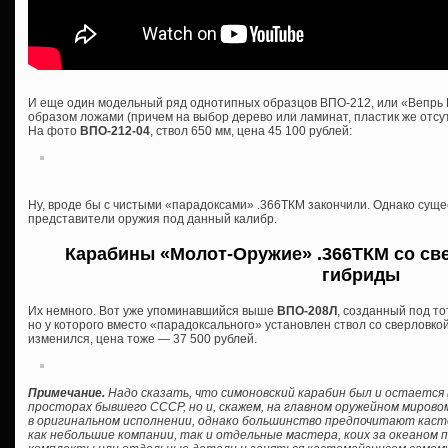
И еще один модельный ряд однотипных образцов ВПО-212, или «Вепрь 
образом ложами (причем на выбор дерево или ламинат, пластик же отсутс
На фото
ВПО-212-04
, ствол 650 мм, цена 45 100 рублей:
Ну, вроде бы с чистыми «парадоксами» .366ТКМ закончили. Однако сущ
представители оружия под данный калибр.
Карабины «Молот-Оружие» .366ТКМ со све
гибриды
Их немного. Вот уже упоминавшийся выше
ВПО-208Л
, созданный под то
но у которого вместо «парадоксального» установлен ствол со сверловкой
изменился, цена тоже — 37 500 рублей.
Примечание.
Надо сказать, что симоновский карабин был и остается 
просторах бывшего СССР, но и, скажем, на главном оружейном мирово
в оригинальном исполнении, однако большинство предпочитают кас
как небольшие компании, так и отдельные мастера, коих за океаном 