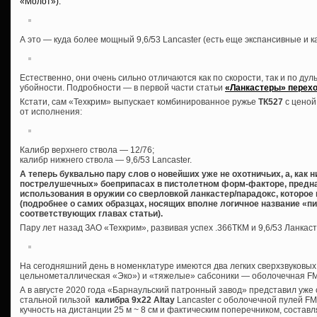
«Молот»):
А это — куда более мощный 9,6/53 Lancaster (есть еще экспансивные и 
Естественно, они очень сильно отличаются как по скорости, так и по дуль
убойности. Подробности — в первой части статьи
«Ланкастеры» перехо
Кстати, сам «Техкрим» выпускает комбинированное ружье
ТК527
с ценой
от исполнения:
Калибр верхнего ствола — 12/76;
калибр нижнего ствола — 9,6/53 Lancaster.
А теперь буквально пару слов о новейших уже не охотничьих, а, как 
пострелушечных» боеприпасах в пистолетном форм-факторе, предна
использования в оружии со сверловкой ланкастер/парадокс, которое
(подробнее о самих образцах, носящих вполне логичное название «пи
соответствующих главах статьи).
Пару лет назад ЗАО «Техкрим», развивая успех .366ТКМ и 9,6/53 Ланкас
На сегодняшний день в номенклатуре имеются два легких сверхзвуковых
цельнометаллическая «Эко») и «тяжелые» сабсоники — оболочечная FMJ
А в августе 2020 года «Барнаульский патронный завод» представил уж
стальной гильзой
калибра 9х22 Altay
Lancaster с оболочечной пулей FMJ 
кучность на дистанции 25 м ~ 8 см и фактическим поперечником, состав