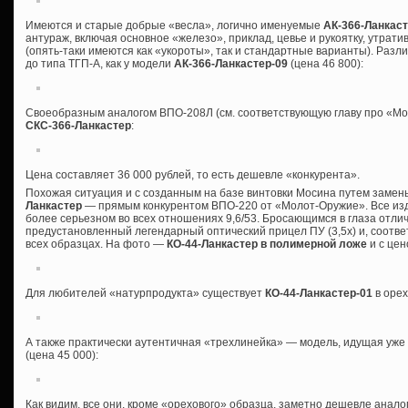
Имеются и старые добрые «весла», логично именуемые
АК-366-Ланкас
антураж, включая основное «железо», приклад, цевье и рукоятку, утрат
(опять-таки имеются как «укороты», так и стандартные варианты). Разли
до типа ТГП-А, как у модели
АК-366-Ланкастер-09
(цена 46 800):
Своеобразным аналогом ВПО-208Л (см. соответствующую главу про «Мо
СКС-366-Ланкастер
:
Цена составляет 36 000 рублей, то есть дешевле «конкурента».
Похожая ситуация и с созданным на базе винтовки Мосина путем заме
Ланкастер
— прямым конкурентом ВПО-220 от «Молот-Оружие». Все издел
более серьезном во всех отношениях 9,6/53. Бросающимся в глаза отл
предустановленный легендарный оптический прицел ПУ (3,5х) и, соотве
всех образцах. На фото —
КО-44-Ланкастер в полимерной ложе
и с цен
Для любителей «натурпродукта» существует
КО-44-Ланкастер-01
в орех
А также практически аутентичная «трехлинейка» — модель, идущая уж
(цена 45 000):
Как видим, все они, кроме «орехового» образца, заметно дешевле анал