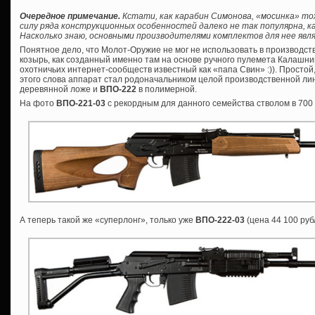
Очередное примечание.
Кстати, как карабин Симонова, «мосинка» то
силу ряда конструкционных особенностей далеко не так популярна, ка
Насколько знаю, основными производителями комплектов для нее явля
Понятное дело, что Молот-Оружие не мог не использовать в производс
козырь, как созданный именно там на основе ручного пулемета Калашник
охотничьих интернет-сообществ известный как «папа Свин» :)). Просто
этого слова аппарат стал родоначальником целой производственной лин
деревянной ложе и
ВПО-222
в полимерной.
На фото
ВПО-221-03
с рекордным для данного семейства стволом в 700
А теперь такой же «суперлонг», только уже
ВПО-222-03
(цена 44 100 руб