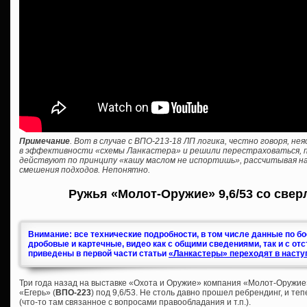
Примечание
. Вот в случае с ВПО-213-18 ЛП логика, честно говоря, н
в эффективности «схемы Ланкастера» и решили перестраховаться, пр
действуют по принципу «кашу маслом не испортишь», рассчитывая на
смешения подходов. Непонятно.
Ружья «Молот-Оружие» 9,6/53 со свер
Внимание: все технические подробности, в том числе данные по б
дробовые и картечные, видео как с общими сведениями, так и с от
приведены в первой части статьи
«Ланкастеры» переходят в насту
Три года назад на выставке «Охота и Оружие» компания «Молот-Оружие
«Егерь» (
ВПО-223
) под 9,6/53. Не столь давно прошел ребрендинг, и те
(что-то там связанное с вопросами правообладания и т.п.).