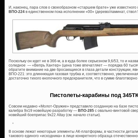
И, наконец, пара слов о своеобразном «старшем брате» уже известног
ВПО-224
в единственном пока исполнении «00» (дерево/ламинат, ствол 
Поскольку он идет не в 366-м, а в куда более серьезном 9,6/53, то и назва
солидное — «Вепрь Хантер» (цена тоже впечатляет — порядка 60 тысяч 
обратите внимание на две бросающиеся в глаза детали конструкции, я
ВПО-221: это длиннющая газовая трубка и, соответственно, увеличенна
достаточно тихого кнопочного предохранителя, что в сумме благотворно
Пистолеты-карабины под 345ТК 
Совсем недавно «Молот-Оружие» представило созданную на базе писто
калибра 9х19 новейшую разработку —
ВПО-285
с овально-винтовой све
новейший боеприпас 9х22 Altay (см. начало статьи).
В основе лежат некоторые элементы АК-платформы, в частности детали
такового единого «исходника» в лице конкретного образца отечественной