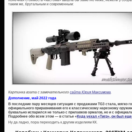
Конечная стоимость «кастома» вышла бы заметно ниже, нежели у собра
таким же, брутальным и современным:
Картинка взата с замечательного
сайта Юрия Максимова
.
Дополнение, май 2022 года
В последние пару месяцев ситуация с продажами TG3 стала, мягко го
официального приравнивания его к классическому нарезному оружию
буквально испарился не только с прилавков ормагов, но и с официал
Подробнее обо всем этом — в статье «
Куда уехал «Тигр», он был ещ
Ну да ладно, пора переходить к другим изделиям КК.