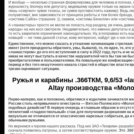
И вообще — несколько странная формулировка для человека в погонах,
журналисту, блогеру или депутату, видевшему оружие только на экране га
лишь «озвучил» чужие тезисы, не сумев противостоять нажиму). Ведь лю
полуавтомат, вне зависимости от принципа работы и тем более бренда,
«система Сайга» страшнее :)), скажем, «системы Бенелли» или «систем
А «ланкастеры» просто не могли не попасть под раздачу, уж очень дав
народа» на них косо смотрели. Неудивительно, что именно депутаты и 
то есть закрепили ограничения законодательно. Ну, в поправках есть еще
новаций — не тема данной статьи, кому интересно, найдут где о них почи
Единственное, что можно сказать в утешение начинающим стрелкам: 
имеет (хотя прецеденты обратного, увы, бывали), то, по идее, те, кт
«ланкастером» до его его вступления в силу в 2022 году, пусть и не
никак не могут выступать в качестве нарушителей чего бы там ни б
приобретателями и пользователями. На повальную же конфискацию 
период и без того нешуточного накала страстей в обществе власти вря
трезво оценивают ситуацию.
Ружья и карабины
.366ТКМ, 9,6/53 «l
Altay производства «Мол
Перво-наперво, как и положено, обратимся к изделиям зачинателя м
России столь непривычного огнестрела — Вятско-Полянского «Молот
подобных девайсов? В первую очередь и главным образом в отсутст
пятилетний «гладкоствольный» стаж для получения разрешения на их 
визуально не отличаются от классических нарезных собратьев, да и
обычными ружьями.
Но вернемся к героям нашего рассказа. Под них ЗАО «Техкрим» разраб
сначала появились патроны, а затем соответствующее оружие.
Это .36