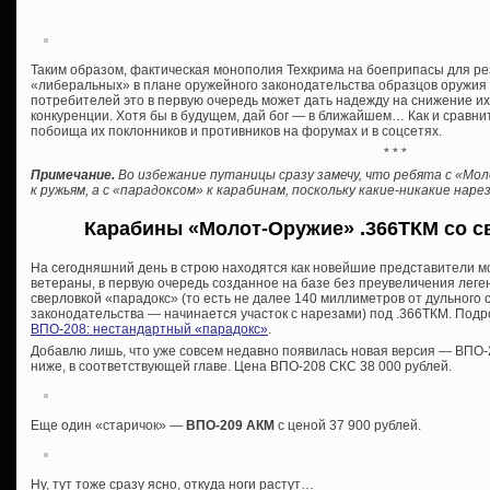
Таким образом, фактическая монополия Техкрима на боеприпасы для р
«либеральных» в плане оружейного законодательства образцов оружия о
потребителей это в первую очередь может дать надежду на снижение и
конкуренции. Хотя бы в будущем, дай бог — в ближайшем… Как и сравни
побоища их поклонников и противников на форумах и в соцсетях.
* * *
Примечание.
Во избежание путаницы сразу замечу, что ребята с «Мо
к ружьям, а с «парадоксом» к карабинам, поскольку какие-никакие на
Карабины «Молот-Оружие» .366ТКМ со с
На сегодняшний день в строю находятся как новейшие представители м
ветераны, в первую очередь созданное на базе без преувеличения лег
сверловкой «парадокс» (то есть не далее 140 миллиметров от дульного
законодательства — начинается участок с нарезами) под .366ТКМ. Подро
ВПО-208: нестандартный «парадокс»
.
Добавлю лишь, что уже совсем недавно появилась новая версия — ВПО-2
ниже, в соответствующей главе. Цена ВПО-208 СКС 38 000 рублей.
Еще один «старичок» —
ВПО-209 АКМ
с ценой 37 900 рублей.
Ну, тут тоже сразу ясно, откуда ноги растут…