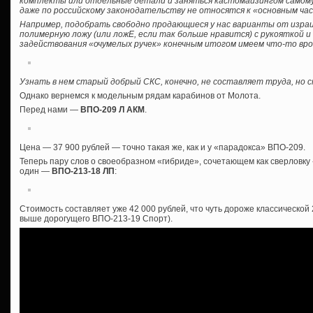
комплекты или отдельные детали и заняться кастомайзингом самому, б
даже по российскому законодательству не относятся к «основным ча
Например, подобрать свободно продающиеся у нас варианты от израил
полимерную ложу (или ложЕ, если так больше нравится) с рукояткой 
задействования «очумелых ручек» конечным итогом имеем что-то вро
Узнать в нем старый добрый СКС, конечно, не составляет труда, но
Однако вернемся к модельным рядам карабинов от Молота.
Перед нами —
ВПО-209 Л АКМ
.
Цена — 37 900 рублей — точно такая же, как и у «парадокса» ВПО-209.
Теперь пару слов о своеобразном «гибриде», сочетающем как сверловку «
один —
ВПО-213-18 ЛП
:
Стоимость составляет уже 42 000 рублей, что чуть дороже классической
выше дорогущего ВПО-213-19 Спорт).