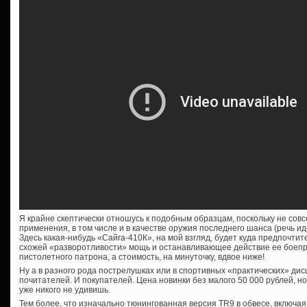
Я крайне скептически отношусь к подобным образцам, поскольку не сов
применения, в том числе и в качестве оружия последнего шанса (речь ид
Здесь какая-нибудь «Сайга-410К», на мой взгляд, будет куда предпочтит
схожей «разворотливости» мощь и останавливающее действие ее боеп
пистолетного патрона, а стоимость, на минуточку, вдвое ниже!
Ну а в разного рода пострелушках или в спортивных «практических» дис
почитателей. И покупателей. Цена новинки без малого 50 000 рублей, н
уже никого не удивишь.
Тем более, что изначально тюнингованная версия TR9 в обвесе, включа