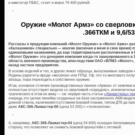
и имитатор ПББС, стоит и вовсе 79 400 рублей.
Оружие «Молот Армз» со сверловк
.366ТКМ и 9,6/53
Рассказы о продукции компаний «Молот-Оружие» и «Молот Армз» ра
«Калашников» специально — многие (включая и меня в свое время) п
одинаковыми названиями, да еще территориально расположенные в В
«Молот Оружие» это дочерняя компания когда-то эвакуированного в 
область военного производства, впоследствии ОАО «ВПМЗ «Молот», 
назад частное предприятие.
В основе изделий и тех, и других лежат образцы, выпускаемые заводом
Родины раритеты вроде «мосинок» или ППШ. Уф, что-то многовато полу
абзаца, пора переходить к собственно оружию.
Итак, основное отличие производственных линеек «Армза» от земляка-ко
полностью отсутствуют модели со сверловкой «парадокс», исключительно
трагического в этом не вижу — см. первую часть статьи
«Ланкастеры» пе
очередь это целая линейка созданных на базе заслуженного АКМ моде
длиной ствола, наличием/отсутствием боковой планки, типом ДТК да пр
даже
АКС-366-Ланкастер-06
(цена 53 200) с «телескопом»:
А, например,
АКС-366-Ланкастер-04
(цена 54 600) оснащен бесклавишн
сторону, что позволяет не снимать боковой кронштейн с оптикой: