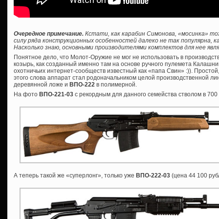
Очередное примечание.
Кстати, как карабин Симонова, «мосинка» то
силу ряда конструкционных особенностей далеко не так популярна, ка
Насколько знаю, основными производителями комплектов для нее явля
Понятное дело, что Молот-Оружие не мог не использовать в производс
козырь, как созданный именно там на основе ручного пулемета Калашник
охотничьих интернет-сообществ известный как «папа Свин» :)). Просто
этого слова аппарат стал родоначальником целой производственной лин
деревянной ложе и
ВПО-222
в полимерной.
На фото
ВПО-221-03
с рекордным для данного семейства стволом в 700
А теперь такой же «суперлонг», только уже
ВПО-222-03
(цена 44 100 руб