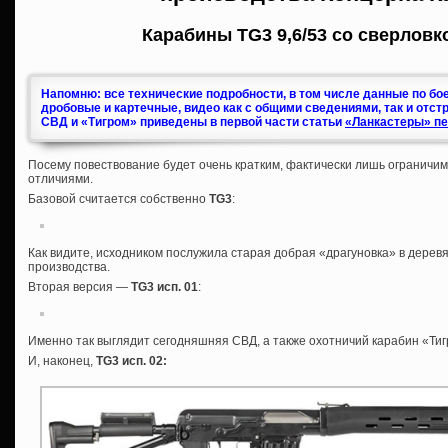
Карабины TG3 9,6/53 со сверловк
Напомню: все технические подробности, в том числе данные по бо
дробовые и картечные, видео как с общими сведениями, так и отст
СВД и «Тигром» приведены в первой части статьи
«Ланкастеры» пе
Посему повествование будет очень кратким, фактически лишь ограничи
отличиями.
Базовой считается собственно
TG3
:
Как видите, исходником послужила старая добрая «драгуновка» в дерев
производства.
Вторая версия —
TG3 исп. 01
:
Именно так выглядит сегодняшняя СВД, а также охотничий карабин «Тигр
И, наконец,
TG3 исп. 02
: