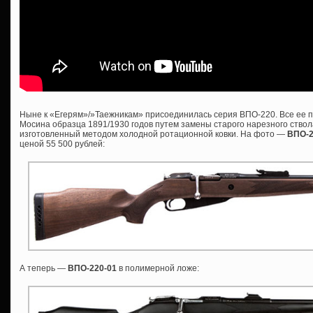
Ныне к «Егерям»/»Таежникам» присоединилась серия ВПО-220. Все ее п
Мосина образца 1891/1930 годов путем замены старого нарезного ствол
изготовленный методом холодной ротационной ковки. На фото —
ВПО-
ценой 55 500 рублей:
А теперь —
ВПО-220-01
в полимерной ложе: