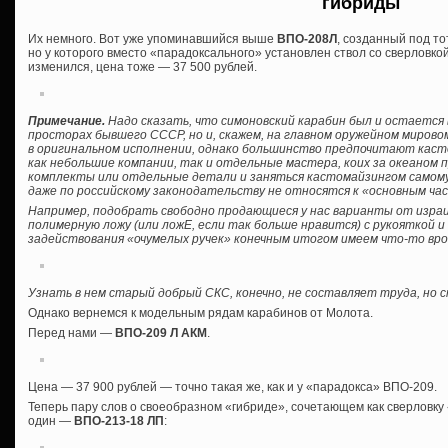
гибриды
Их немного. Вот уже упоминавшийся выше
ВПО-208Л
, созданный под то
но у которого вместо «парадоксального» установлен ствол со сверловкой
изменился, цена тоже — 37 500 рублей.
Примечание.
Надо сказать, что симоновский карабин был и остается 
просторах бывшего СССР, но и, скажем, на главном оружейном мирово
в оригинальном исполнении, однако большинство предпочитают кас
как небольшие компании, так и отдельные мастера, коих за океаном 
комплекты или отдельные детали и заняться кастомайзингом самому, б
даже по российскому законодательству не относятся к «основным ча
Например, подобрать свободно продающиеся у нас варианты от израил
полимерную ложу (или ложЕ, если так больше нравится) с рукояткой 
задействования «очумелых ручек» конечным итогом имеем что-то вро
Узнать в нем старый добрый СКС, конечно, не составляет труда, но
Однако вернемся к модельным рядам карабинов от Молота.
Перед нами —
ВПО-209 Л АКМ
.
Цена — 37 900 рублей — точно такая же, как и у «парадокса» ВПО-209.
Теперь пару слов о своеобразном «гибриде», сочетающем как сверловку «
один —
ВПО-213-18 ЛП
: