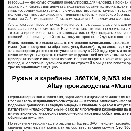
И вообще — несколько странная формулировка для человека в погонах,
журналисту, блогеру или депутату, видевшему оружие только на экране га
лишь «озвучил» чужие тезисы, не сумев противостоять нажиму). Ведь лю
полуавтомат, вне зависимости от принципа работы и тем более бренда,
«система Сайга» страшнее :)), скажем, «системы Бенелли» или «систем
А «ланкастеры» просто не могли не попасть под раздачу, уж очень дав
народа» на них косо смотрели. Неудивительно, что именно депутаты и 
то есть закрепили ограничения законодательно. Ну, в поправках есть еще
новаций — не тема данной статьи, кому интересно, найдут где о них почи
Единственное, что можно сказать в утешение начинающим стрелкам: 
имеет (хотя прецеденты обратного, увы, бывали), то, по идее, те, кт
«ланкастером» до его его вступления в силу в 2022 году, пусть и не
никак не могут выступать в качестве нарушителей чего бы там ни б
приобретателями и пользователями. На повальную же конфискацию 
период и без того нешуточного накала страстей в обществе власти вря
трезво оценивают ситуацию.
Ружья и карабины
.366ТКМ, 9,6/53 «l
Altay производства «Мол
Перво-наперво, как и положено, обратимся к изделиям зачинателя м
России столь непривычного огнестрела — Вятско-Полянского «Молот
подобных девайсов? В первую очередь и главным образом в отсутст
пятилетний «гладкоствольный» стаж для получения разрешения на их 
визуально не отличаются от классических нарезных собратьев, да и
обычными ружьями.
Но вернемся к героям нашего рассказа. Под них ЗАО «Техкрим» разраб
сначала появились патроны, а затем соответствующее оружие.
Это .36