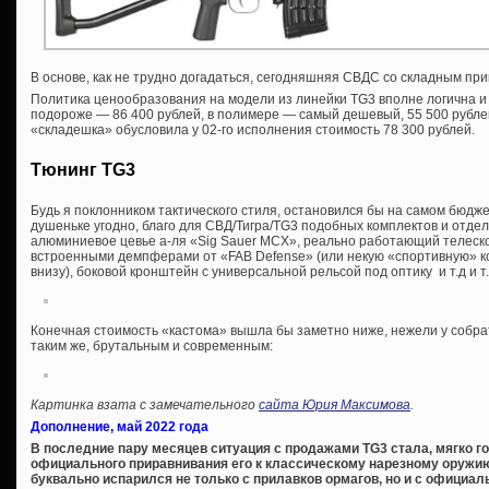
В основе, как не трудно догадаться, сегодняшняя СВДС со складным при
Политика ценообразования на модели из линейки TG3 вполне логична и
подороже — 86 400 рублей, в полимере — самый дешевый, 55 500 рубле
«складешка» обусловила у 02-го исполнения стоимость 78 300 рублей.
Тюнинг TG3
Будь я поклонником тактического стиля, остановился бы на самом бюдже
душеньке угодно, благо для СВД/Тигра/TG3 подобных комплектов и отд
алюминиевое цевье а-ля «Sig Sauer MCX», реально работающий телеско
встроенными демпферами от «FAB Defense» (или некую «спортивную» ко
внизу), боковой кронштейн с универсальной рельсой под оптику и т.д и т.
Конечная стоимость «кастома» вышла бы заметно ниже, нежели у собра
таким же, брутальным и современным:
Картинка взата с замечательного
сайта Юрия Максимова
.
Дополнение, май 2022 года
В последние пару месяцев ситуация с продажами TG3 стала, мягко го
официального приравнивания его к классическому нарезному оружию
буквально испарился не только с прилавков ормагов, но и с официал