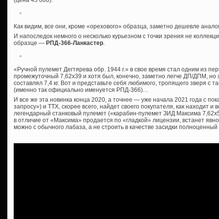
Как видим, все они, кроме «орехового» образца, заметно дешевле анал
И напоследок немного о несколько курьезном с точки зрения не коллекци
образце —
РПД-366-Ланкастер
.
«Ручной пулемет Дегтярева обр. 1944 г.» в свое время стал одним из п
промежуточный 7,62х39 и хотя был, конечно, заметно легче ДП/ДПМ, но 
составлял 7,4 кг. Вот и представьте себя любимого, тропящего зверя с 
(именно так официально именуется РПД-366)…
И все же эта новинка конца 2020, а точнее — уже начала 2021 года с по
запросу») и ТТХ, скорее всего, найдет своего покупателя, как находит 
легендарный станковый пулемет («карабин-пулемет ЗИД Максима 7,62х54
в отличие от «Максима» продается по «гладкой» лицензии, встанет явно
можно с обычного лабаза, а не строить в качестве засидки полноценный Д