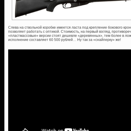
Слева на ствольной коробке имеется ласта под крепление бокового крон
позволяет работать с оптикой. Стоимость, на первый взгляд, противоре
«пластмассовые» версии стоят дешевле «деревянных», тем более в ложе
исполнение составляет 60 500 рублей… Ну так за «снайперку» же!