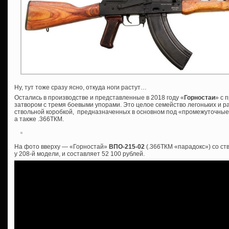
Ну, тут тоже сразу ясно, откуда ноги растут…
Остались в производстве и представленные в 2018 году «
Горностаи
» с 
затвором с тремя боевыми упорами. Это целое семейство легоньких и р
ствольной коробкой, предназначенных в основном под «промежуточные»
а также .366ТКМ.
На фото вверху — «Горностай»
ВПО-215-02
(.366ТКМ «парадокс») со ст
у 208-й модели, и составляет 52 100 рублей.