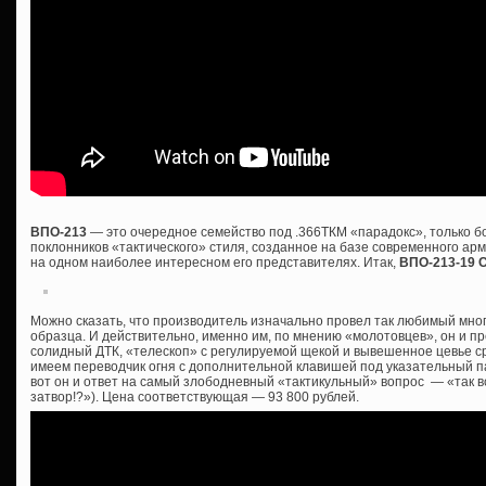
ВПО-213
— это очередное семейство под .366ТКМ «парадокс», только 
поклонников «тактического» стиля, созданное на базе современного ар
на одном наиболее интересном его представителях. Итак,
ВПО-213-19 
Можно сказать, что производитель изначально провел так любимый мно
образца. И действительно, именно им, по мнению «молотовцев», он и пр
солидный ДТК, «телескоп» с регулируемой щекой и вывешенное цевье сра
имеем переводчик огня с дополнительной клавишей под указательный пал
вот он и ответ на самый злободневный «тактикульный» вопрос — «так все
затвор!?»). Цена соответствующая — 93 800 рублей.