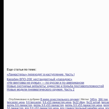
Еще статьи по теме:
«Ланкастеры» переходят в наступление. Часть I
Карабин ВПО-208: нестандартный «парадокс»
«Не-винтовка-не-ружье» — по-русски и по-американски
Новые охотничьи арбалеты: единство и борьба противоположностей
Новые модели пневматического оружия. Часть 2
Опубликовано в рубрике
В мире огнестрельного оружия
| Метки:
345тк
,
366 ткм
lancaster цена
,
9.6 lancaster
,
9.6 х53 ланкастер цена
,
9х22 Altay
,
9х22 алтай
,
lancas
вепрь 9.6 ланкастер
,
вепрь 9.6 х53 ланкастер
,
вепрь 9.6 х53 ланкастер цена
,
вепр
53 ланкастер
,
впо 9.6 х53 ланкастер цена
,
впо гладкоствольный карабин цена
,
вп