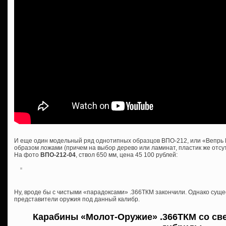
И еще один модельный ряд однотипных образцов ВПО-212, или «Вепрь 
образом ложами (причем на выбор дерево или ламинат, пластик же отсутс
На фото
ВПО-212-04
, ствол 650 мм, цена 45 100 рублей:
Ну, вроде бы с чистыми «парадоксами» .366ТКМ закончили. Однако сущ
представители оружия под данный калибр.
Карабины «Молот-Оружие» .366ТКМ со све