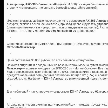
А, например,
АКС-366-Ланкастер-04
(цена 54 600) оснащен бесклавишн
сторону, что позволяет не снимать боковой кронштейн с оптикой:
Имеются и старые добрые «весла», логично именуемые
АК-366-Ланкас
антураж, включая основное «железо», приклад, цевье и рукоятку, утрат
(опять-таки имеются как «укороты», так и стандартные варианты). Разли
до типа ТГП-А, как у модели
АК-366-Ланкастер-09
(цена 46 800):
Своеобразным аналогом ВПО-208Л (см. соответствующую главу про «Мо
СКС-366-Ланкастер
:
Цена составляет 36 000 рублей, то есть дешевле «конкурента».
Похожая ситуация и с созданным на базе винтовки Мосина путем заме
Ланкастер
— прямым конкурентом ВПО-220 от «Молот-Оружие». Все издел
более серьезном во всех отношениях 9,6/53. Бросающимся в глаза отл
предустановленный легендарный оптический прицел ПУ (3,5х) и, соотве
всех образцах. На фото —
КО-44-Ланкастер в полимерной ложе
и с цен
Для любителей «натурпродукта» существует
КО-44-Ланкастер-01
в орех
А также практически аутентичная «трехлинейка» — модель, идущая уж
(цена 45 000):