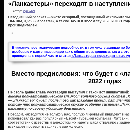
«Ланкастеры» переходят в наступлени
|
Автор:
ingewarr
Сегодняшний рассказ — чисто обзорный, посвященный исключитель
.366ТКМ, 9,6/53 «lancaster», а также 345ТК и 9х22 Altay 2020 и 2021 г
производителей.
Внимание: все технические подробности, в том числе данные по б
дробовые и картечные, видео как с общими сведениями, так и с от
приведены в первой части статьи
«Ланкастеры» переходят в насту
Вместо предисловия: что будет с «л
2022 годах
Не столь давно глава Росгвардии выступил с такой вот инициативой:
выдача полуавтоматического гладкоствольного оружия систем „Хат
— „Ланкастер“ будет после того, как граждане прошли пятилетни
потому что полуавтоматическое оружие особенно системы „Ланк
нарезному по своему убойному действию
».
Поводом, как водится не только у нас, послужил кровавый инцидент в ка
использовал как раз популярный «Escort» турецкой компании «Хатсан». К
соответствии с известным анекдотом: «У кареты царя отвалилось заднее
всех карет проверить задние левые колеса».