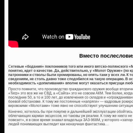
Вместо послеслови
С
етевые «бодания» поклонников того или иного вятско-полянского «М
понятно, идет о качестве. Да, действительно, у «Молот Оружие» (по 
патронники и стволы были хромированы, но опять-таки у всех ли. К 
сведениям, не столь давно тоже сподобился на такую операцию. В о
необходимость «допиливания» вполне могут оказаться присущи люб
Просто помните, что производство гражданского оружия вообще вторичн
«Тигр» это все же не СВД, а «Сайга» это не совсем АКМ. Тем более, когд
последние 50, а то и 100 лет, до извлечения со складов и «огражданива
боевой обстановке. К тому же постоянные «напряги» — кадровые рокиров
кировскими «Молотами» тоже явно не способствуют улучшению ситуаци
Конечно, хотелось бы при покупке и дальнейшей эксплуатации обойтис
облегчающих карман эксцессов, но таковы уж реалии. К тому же никто н
повезет», я в свое время знавал владельца ЗАЗ-968М, у которого «запор
людей понимающих выглядит как ненаучная фантастика…