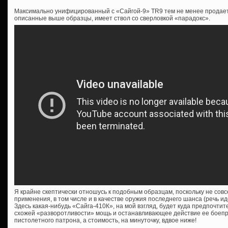
Максимально унифицированный с «Сайгой-9» TR9 тем не менее продается
описанные выше образцы, имеет ствол со сверловкой «парадокс».
Я крайне скептически отношусь к подобным образцам, поскольку не сов
применения, в том числе и в качестве оружия последнего шанса (речь ид
Здесь какая-нибудь «Сайга-410К», на мой взгляд, будет куда предпочтит
схожей «разворотливости» мощь и останавливающее действие ее боеп
пистолетного патрона, а стоимость, на минуточку, вдвое ниже!