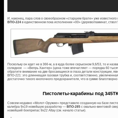
И, наконец, пара слов о своеобразном «старшем брате» уже известног
ВПО-224
в единственном пока исполнении «00» (дерево/ламинат, ствол 
Поскольку он идет не в 366-м, а в куда более серьезном 9,6/53, то и назва
солидное — «Вепрь Хантер» (цена тоже впечатляет — порядка 60 тысяч 
обратите внимание на две бросающиеся в глаза детали конструкции, я
ВПО-221: это длиннющая газовая трубка и, соответственно, увеличенна
достаточно тихого кнопочного предохранителя, что в сумме благотворно
Пистолеты-карабины под 345ТК 
Совсем недавно «Молот-Оружие» представило созданную на базе писто
калибра 9х19 новейшую разработку —
ВПО-285
с овально-винтовой све
новейший боеприпас 9х22 Altay (см. начало статьи).