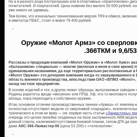
Ну а в разного рода пострелушках или в спортивных «практических» дис
почитателей. И покупателей. Цена новинки без малого 50 000 рублей, н
уже никого не удивишь.
Тем более, что изначально тюнингованная версия TR9 в обвесе, включа
и имитатор ПББС, стоит и вовсе 79 400 рублей.
Оружие «Молот Армз» со сверловк
.366ТКМ и 9,6/53
Рассказы о продукции компаний «Молот-Оружие» и «Молот Армз» ра
«Калашников» специально — многие (включая и меня в свое время) п
одинаковыми названиями, да еще территориально расположенные в В
«Молот Оружие» это дочерняя компания когда-то эвакуированного в 
область военного производства, впоследствии ОАО «ВПМЗ «Молот», 
назад частное предприятие.
В основе изделий и тех, и других лежат образцы, выпускаемые заводом
Родины раритеты вроде «мосинок» или ППШ. Уф, что-то многовато полу
абзаца, пора переходить к собственно оружию.
Итак, основное отличие производственных линеек «Армза» от земляка-ко
полностью отсутствуют модели со сверловкой «парадокс», исключительно
трагического в этом не вижу — см. первую часть статьи
«Ланкастеры» пе
очередь это целая линейка созданных на базе заслуженного АКМ моде
длиной ствола, наличием/отсутствием боковой планки, типом ДТК да пр
даже
АКС-366-Ланкастер-06
(цена 53 200) с «телескопом»: