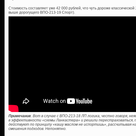
Стоимость составляет уже 42 000 рублей, что чуть дороже классической
выше дорогущего ВПО-213-19 Спорт).
Примечание
. Вот в случае с ВПО-213-18 ЛП логика, честно говоря, н
в эффективности «схемы Ланкастера» и решили перестраховаться, пр
действуют по принципу «кашу маслом не испортишь», рассчитывая на
смешения подходов. Непонятно.