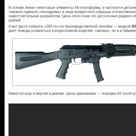
В основе лежат некоторые элементы АК-платформы, в частности детали
такового единого «исходника» в лице конкретного образца отечественной
самостоятельная разработка. Цена этого пока что достаточно редкого о
рублей.
А вот фото собрата «285-го» по производственной линейке — модели
ВП
дает повода усомниться в родословной изделия: «калаш», он и в Афри
Имеется еще и версия в дереве. Цена одинаковая — порядка 44 тысяч р