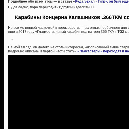
Подробнее обо всем этом — в статье «
Куда уехал «Тигр», он был ещ
Ну да ладно, пора переходить к другим изделиям КК.
Карабины Концерна Калашников .366ТКМ со
Но все же первой ласточкой в производственных рядах необычного для
еще в 2017 году «Гладкоствольный карабин под патрон 366 ТКМ»
TG2
с 
На мой взгляд, он далеко не столь интересен, как описанный выше ст
подробно описаны в первой части статьи
«Ланкастеры» переходят в н