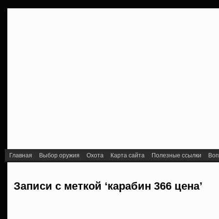
Главная
Выбор оружия
Охота
Карта сайта
Полезные ссылки
Воп
Записи с меткой ‘карабин 366 цена’