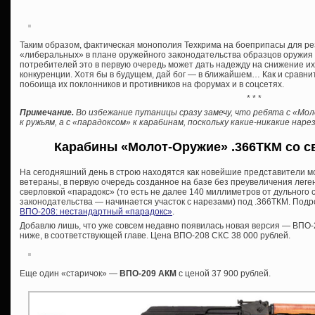
Таким образом, фактическая монополия Техкрима на боеприпасы для р
«либеральных» в плане оружейного законодательства образцов оружия о
потребителей это в первую очередь может дать надежду на снижение и
конкуренции. Хотя бы в будущем, дай бог — в ближайшем… Как и сравни
побоища их поклонников и противников на форумах и в соцсетях.
* * *
Примечание.
Во избежание путаницы сразу замечу, что ребята с «Мо
к ружьям, а с «парадоксом» к карабинам, поскольку какие-никакие на
Карабины «Молот-Оружие» .366ТКМ со с
На сегодняшний день в строю находятся как новейшие представители м
ветераны, в первую очередь созданное на базе без преувеличения лег
сверловкой «парадокс» (то есть не далее 140 миллиметров от дульного
законодательства — начинается участок с нарезами) под .366ТКМ. Подро
ВПО-208: нестандартный «парадокс»
.
Добавлю лишь, что уже совсем недавно появилась новая версия — ВПО-2
ниже, в соответствующей главе. Цена ВПО-208 СКС 38 000 рублей.
Еще один «старичок» —
ВПО-209 АКМ
с ценой 37 900 рублей.