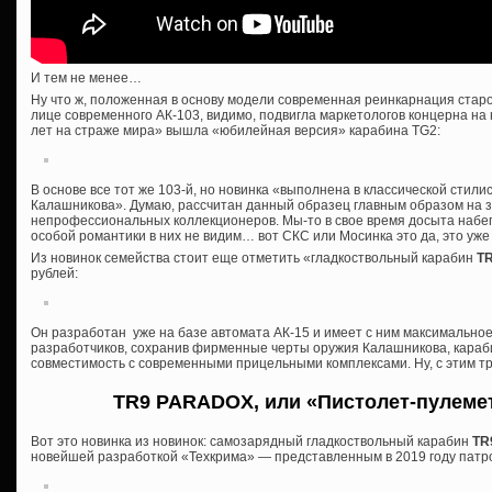
И тем не менее…
Ну что ж, положенная в основу модели современная реинкарнация старо
лице современного АК-103, видимо, подвигла маркетологов концерна на
лет на страже мира» вышла «юбилейная версия» карабина TG2:
В основе все тот же 103-й, но новинка «выполнена в классической стили
Калашникова». Думаю, рассчитан данный образец главным образом на 
непрофессиональных коллекционеров. Мы-то в свое время досыта набег
особой романтики в них не видим… вот СКС или Мосинка это да, это уже к
Из новинок семейства стоит еще отметить «гладкоствольный карабин
T
рублей:
Он разработан уже на базе автомата АК-15 и имеет с ним максимально
разработчиков, сохранив фирменные черты оружия Калашникова, караб
совместимость с современными прицельными комплексами. Ну, с этим тр
TR9 PARADOX, или «Пистолет-пулеме
Вот это новинка из новинок: самозарядный гладкоствольный карабин
TR
новейшей разработкой «Техкрима» — представленным в 2019 году патр