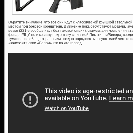
Обратите внимание, что все они идут с классической крышкой ствольной
местом под боковой кронштейн. В линейке пока отсутствуют модели, им
цевье (221-е вообще идут без таковой опции), скажем, для крепления «т
фонаря/ЛЦУ, но и крышку под оптику с планкой Пикатинни/Вивера, врод
туманно, но обещает рано или поздно порадовать покупателей чем-то 
«колхозят» свои «Вепри» кто во что горазд.