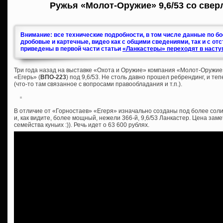
Ружья «Молот-Оружие» 9,6/53 со свер
Внимание: все технические подробности, в том числе данные по б
дробовые и картечные, видео как с общими сведениями, так и с от
приведены в первой части статьи
«Ланкастеры» переходят в насту
Три года назад на выставке «Охота и Оружие» компания «Молот-Оружие
«Егерь» (
ВПО-223
) под 9,6/53. Не столь давно прошел ребрендинг, и те
(что-то там связанное с вопросами правообладания и т.п.).
В отличие от «Горностаев» «Егеря» изначально созданы под более соли
и, как видите, более мощный, нежели 366-й, 9,6/53 Ланкастер. Цена зам
семейства куньих :)). Речь идет о 63 600 рублях.