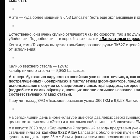
«Молот»):
А это — куда более мощный 9,6/53 Lancaster (есть еще экспансивные и 
Естественно, они очень сильно отличаются как по скорости, так и по дуль
убойности. Подробности — в первой части статьи
«Ланкастеры» перехо
Кстати, сам «Техкрим» выпускает комбинированное ружье
ТК527
с ценой
от исполнения:
Калибр верхнего ствола — 12/76;
калибр нижнего ствола — 9,6/53 Lancaster.
А теперь буквально пару слов о новейших уже не охотничьих, а, как 
пострелушечных» боеприпасах в пистолетном форм-факторе, предна
использования в оружии со сверловкой ланкастер/парадокс, которое
(подробнее о самих образцах, носящих вполне логичное название «пи
соответствующих главах статьи).
Пару лет назад ЗАО «Техкрим», развивая успех .366ТКМ и 9,6/53 Ланкас
На сегодняшний день в номенклатуре имеются два легких сверхзвуковых
цельнометаллическая «Эко») и «тяжелые» сабсоники — оболочечная FMJ
А в августе 2020 года «Барнаульский патронный завод» представил уж
стальной гильзой
калибра 9х22 Altay
Lancaster с оболочечной пулей FMJ 
кучность на дистанции 25 м ~ 8 см и фактическим поперечником, состав