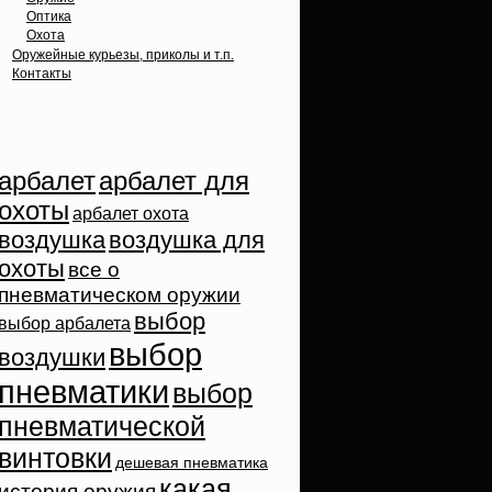
Оптика
Охота
Оружейные курьезы, приколы и т.п.
Контакты
Облако тэгов
арбалет
арбалет для
охоты
арбалет охота
воздушка
воздушка для
охоты
все о
пневматическом оружии
выбор
выбор арбалета
выбор
воздушки
пневматики
выбор
пневматической
винтовки
дешевая пневматика
какая
история оружия