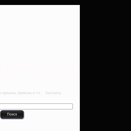
rbalet-airgun
вматика для начинающих
курьезы, приколы и т.п.
Контакты