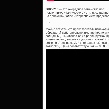
ВПО-213
— это очередное семейство под .3
поклонников «тактического» стиля, созданно
на одном наиболее интересном его представ
Можно сказать, что производитель изначаль
образца. И действительно, именно им, по мн
солидный ДТК, «телескоп» с регулируемой ще
имеем переводчик огня с дополнительной кла
вот он и ответ на самый злободневный «такт
затвор!?»). Цена соответствующая — 93 800 