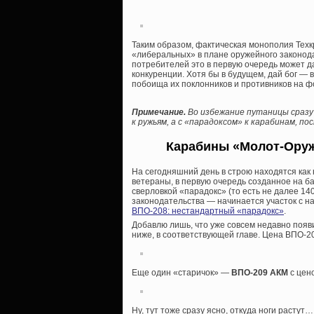
Таким образом, фактическая монополия Тех
«либеральных» в плане оружейного законода
потребителей это в первую очередь может д
конкуренции. Хотя бы в будущем, дай бог —
побоища их поклонников и противников на фо
Примечание.
Во избежание путаницы сразу
к ружьям, а с «парадоксом» к карабинам, п
Карабины «Молот-Оруж
На сегодняшний день в строю находятся как
ветераны, в первую очередь созданное на б
сверловкой «парадокс» (то есть не далее 14
законодательства — начинается участок с на
ВПО-208: нестандартный «парадокс»
.
Добавлю лишь, что уже совсем недавно появ
ниже, в соответствующей главе. Цена ВПО-2
Еще один «старичок» —
ВПО-209 АКМ
с цено
Ну, тут тоже сразу ясно, откуда ноги растут…