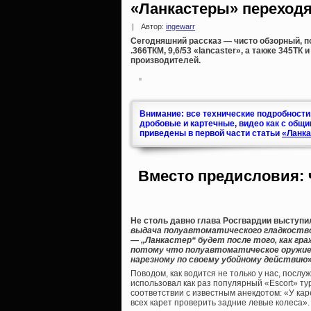
«Ланкастеры» переходя
|
Автор:
ingewarr
Сегодняшний рассказ — чисто обзорный,
.366ТКМ, 9,6/53 «lancaster», а также 345ТК
производителей.
Внимание: все технические подробности
дробовые и картечные, видео как с общи
приведены в первой части статьи
«Ланка
Вместо предисловия: ч
Не столь давно глава Росгвардии выступил
выдача полуавтоматического гладкоствол
— „Ланкастер“ будет после того, как гр
потому что полуавтоматическое оружие
нарезному по своему убойному действию
»
Поводом, как водится не только у нас, послу
использовал как раз популярный «Escort» ту
соответствии с известным анекдотом: «У кар
всех карет проверить задние левые колеса».