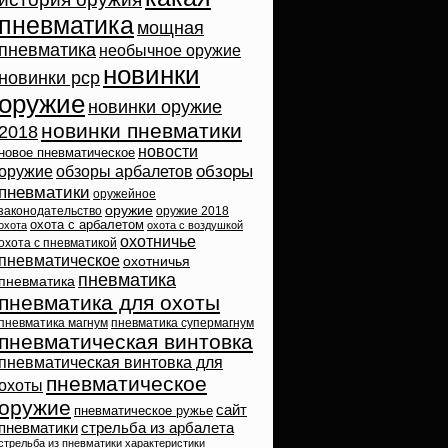
пневматика
мощная
пневматика
необычное оружие
новинки
новинки pcp
оружие
новинки оружие
новинки пневматики
2018
новости
новое пневматическое
обзоры
оружие
обзоры арбалетов
пневматики
оружейное
оружие
законодательство
оружие 2018
охота с арбалетом
охота
охота с воздушкой
охотничье
охота с пневматикой
пневматическое
охотничья
пневматика
пневматика
пневматика для охоты
пневматика магнум
пневматика супермагнум
пневматическая винтовка
пневматическая винтовка для
пневматическое
охоты
оружие
сайт
пневматическое ружье
пневматики
стрельба из арбалета
стрельба из пневматики
характеристики