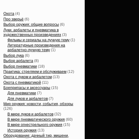
Статьи, обзоры
Охота
(4)
Про зверьё
(6)
Выбор оружия: общие вопросы
(6)
Луки. арбалеты и пневматика в
художественных произведениях
(3)
Фильмы и сериалы на лучную тему
(1)
Литературные произведения на
арбалетно-лучную тему
(1)
Выбор лука
(6)
Выбор арбалета
(8)
Выбор пневматики
(18)
Практика: стреляем и обслуживаем
(12)
Охота с луком и арбалетом
(13)
Охота с пневматикой
(11)
Боеприпасы и аксессуары
(15)
Для пневматики
(7)
Для луков и арбалетов
(7)
Мир оружия: новости, события, обзоры
(126)
В мире луков и арбалетов
(32)
В мире пневматического оружия
(60)
В мире огнестрельного оружия
(15)
История оружия
(13)
Оборудование: дачный тир, мишени,