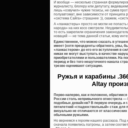
И вообще — несколько странная формулировк
журналисту, блогеру или депутату, видевшему
лишь «озвучил» чужие тезисы, не сумев прот
полуавтомат, вне зависимости от принципа р
«система Сайга» страшнее :)), скажем, «сис
А «ланкастеры» просто не могли не попасть
народа» на них косо смотрели. Неудивительн
то есть закрепили ограничения законодательн
новаций — не тема данной статьи, кому интер
Единственное, что можно сказать в утеше
имеет (хотя прецеденты обратного, увы, бы
«ланкастером» до его его вступления в сил
никак не могут выступать в качестве нар
приобретателями и пользователями. На п
период и без того нешуточного накала стра
трезво оценивают ситуацию.
Ружья и карабины
.36
Altay прои
Перво-наперво, как и положено, обратимс
России столь непривычного огнестрела — 
подобных девайсов? В первую очередь и г
пятилетний «гладкоствольный» стаж для по
визуально не отличаются от классических 
обычными ружьями.
Но вернемся к героям нашего рассказа. Под
сначала появились патроны, а затем соотв