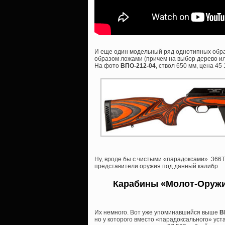
И еще один модельный ряд однотипных обра
образом ложами (причем на выбор дерево или
На фото
ВПО-212-04
, ствол 650 мм, цена 45
Ну, вроде бы с чистыми «парадоксами» .366
представители оружия под данный калибр.
Карабины «Молот-Оружие
Их немного. Вот уже упоминавшийся выше
В
но у которого вместо «парадоксального» уст