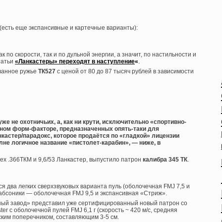
 (есть еще экспансивные и картечные варианты):
к по скорости, так и по дульной энергии, а значит, по настильности и
татьи
«Ланкастеры» переходят в наступление
«
.
ованное ружье
ТК527
с ценой от 80 до 87 тысяч рублей в зависимости
же не охотничьих, а, как ни крути, исключительно «спортивно-
ном форм-факторе, предназначенных опять-таки для
кастер/парадокс, которое продаётся по «гладкой» лицензии
лне логичное название «пистолет-карабин», — ниже, в
ех .366ТКМ и 9,6/53 Ланкастер, выпустило патрон
калибра 345 ТК
.
 два легких сверхзвуковых варианта пуль (оболочечная FMJ 7,5 и
абсоники — оболочечная FMJ 9,5 и экспансивная «Стриж».
нный завод» представил уже сертифицированный новый патрон со
ter с оболочечной пулей FMJ 6,1 г (скорость ~ 420 м/с, средняя
еским поперечником, составляющим 3-5 см.