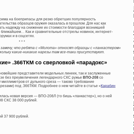
крима на боеприпасы для резко обретших популярность
тельства образцов оружия оказалась в прошлом. Для нас как
ать надежду на снижение их стоимости благодаря возникшей
 в ближайшем… Как и сравнительные отстрелы новинок, интернет-
румах и в соцсетях.
* * *
 замечу, что ребята с «Молота» относят образцы с «ланкастером»
оскольку какие-никакие нарезы там все-таки присутствуют.
ие» .366ТКМ со сверловкой «парадокс»
 новейшие представители модельных линеек, так и заслуженные
азе без преувеличения легендарного СКС ружье
ВПО-208
со
0 миллиметров от дульного среза — таково требование
резами) под .366ТКМ. Подробнее о нем читайте в статье «
Карабин
илась новая версия — ВПО-208Л (то бишь «ланкастер»), но о ней
08 СКС 38 000 рублей.
й 37 900 рублей.