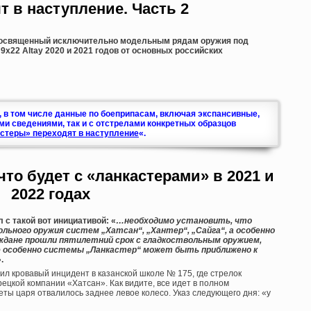
т в наступление. Часть 2
 посвященный исключительно модельным рядам оружия под
 и 9х22 Altay 2020 и 2021 годов от основных российских
, в том числе данные по боеприпасам, включая экспансивные,
ми сведениями, так и с отстрелами конкретных образцов
стеры» переходят в наступление
«.
то будет с «ланкастерами» в 2021 и
2022 годах
 с такой вот инициативой: «
…необходимо установить, что
ьного оружия систем „Хатсан“, „Хантер“, „Сайга“, а особенно
аждане прошли пятилетний срок с гладкоствольным оружием,
 особенно системы „Ланкастер“ может быть приближено к
.
жил кровавый инцидент в казанской школе № 175, где стрелок
рецкой компании «Хатсан». Как видите, все идет в полном
еты царя отвалилось заднее левое колесо. Указ следующего дня: «у