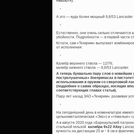
«Молот»):
А это — куда более мощный 9,6/53 Lancaster
Естественно, они очень сильно отличаются ка
убойности. Подробности — в первой части с
Кстати, сам «Техкрим» выпускает комбинир
от исполнения:
Калибр верхнего ствола — 12/76;
калибр нижнего ствола — 9,6/53 Lancaster.
А теперь буквально пару слов о новейших у
пострелушечных» боеприпасах в пистолет
использования в оружии со сверловкой лан
(подробнее о самих образцах, носящих впо
соответствующих главах статьи).
Пару лет назад ЗАО «Техкрим», развивая усп
На сегодняшний день в номенклатуре имеются
цельнометаллическая «Эко») и «тяжелые» с
А в августе 2020 года «Барнаульский патро
стальной гильзой
калибра 9х22 Altay
Lancas
кучность на дистанции 25 м ~ 8 см и фактич