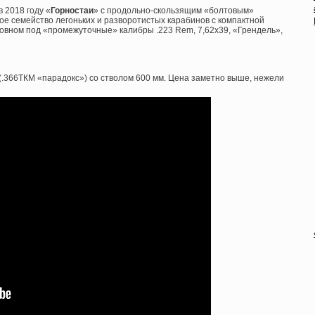
 2018 году «
Горностаи
» с продольно-скользящим «болтовым»
ое семейство легоньких и разворотистых карабинов с компактной
овном под «промежуточные» калибры .223 Rem, 7,62х39, «Грендель»,
(.366ТКМ «парадокс») со стволом 600 мм. Цена заметно выше, нежели