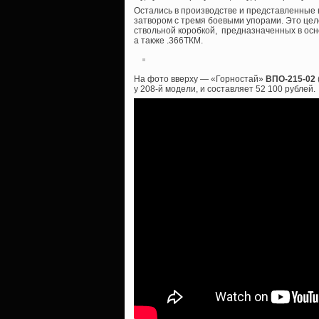
Остались в производстве и представленные в
затвором с тремя боевыми упорами. Это цел
ствольной коробкой, предназначенных в осн
а также .366ТКМ.
На фото вверху — «Горностай»
ВПО-215-02
у 208-й модели, и составляет 52 100 рублей.