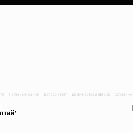
a
Лук, арбалет, пне
йта
Полезные ссылки
Вопрос-ответ
Другие обзоры автора
Оружейные 
лтай’