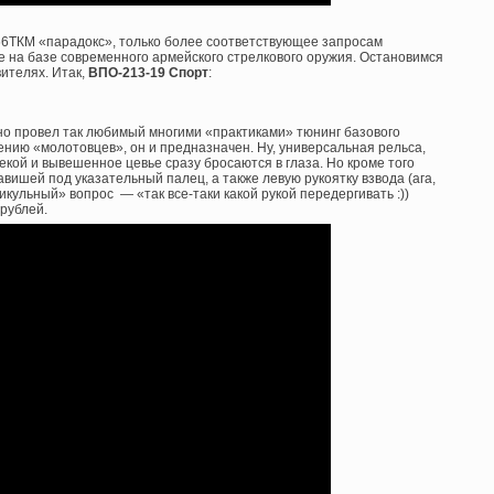
66ТКМ «парадокс», только более соответствующее запросам
е на базе современного армейского стрелкового оружия. Остановимся
ителях. Итак,
ВПО-213-19 Спорт
:
но провел так любимый многими «практиками» тюнинг базового
ению «молотовцев», он и предназначен. Ну, универсальная рельса,
кой и вывешенное цевье сразу бросаются в глаза. Но кроме того
вишей под указательный палец, а также левую рукоятку взвода (ага,
икульный» вопрос — «так все-таки какой рукой передергивать :))
рублей.