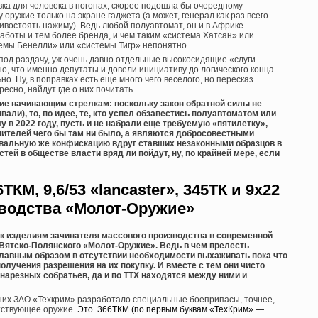
а для человека в погонах, скорее подошла бы очередному
 оружие только на экране гаджета (а может, генерал как раз всего
ивостоять нажиму). Ведь любой полуавтомат, он и в Африке
аботы и тем более бренда, и чем таким «система Хатсан» или
темы Бенелли» или «системы Тигр» непонятно.
 под раздачу, уж очень давно отдельные высокосидящие «слуги
о, что именно депутаты и довели инициативу до логического конца —
о. Ну, в поправках есть еще много чего веселого, но пересказ
есно, найдут где о них почитать.
ние начинающим стрелкам: поскольку закон обратной силы не
вали), то, по идее, те, кто успел обзавестись полуавтоматом или
у в 2022 году, пусть и не набрали еще требуемую «пятилетку»,
ушителей чего бы там ни было, а являются добросовестными
овальную же конфискацию вдруг ставших незаконными образцов в
стей в обществе власти вряд ли пойдут, ну, по крайней мере, если
6ТКМ, 9,6/53 «lancaster», 345ТК и 9х22
зводства «Молот-Оружие»
я к изделиям зачинателя массового производства в современной
Вятско-Полянского «Молот-Оружие». Ведь в чем прелесть
лавным образом в отсутствии необходимости выхаживать пока что
лучения разрешения на их покупку. И вместе с тем они чисто
нарезных собратьев, да и по ТТХ находятся между ними и
 них ЗАО «Техкрим» разработало специальные боеприпасы, точнее,
етствующее оружие.
Это .366ТКМ (по первым буквам «ТехКрим» —