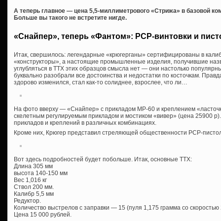
А теперь главное — цена 5,5-миллиметрового «Стрижа» в базовой ко
Больше вы такого не встретите нигде.
«Снайпер», теперь «Фантом»: PCP-винтовки и пист
Итак, свершилось: легендарные «крюгерганы» сертифицированы в калибр
«конструкторы», а настоящие промышленные изделия, получившие наз
углубляться в ТТХ этих образцов смысла нет — они настолько популярн
буквально разобрали все достоинства и недостатки по косточкам. Правд
здорово изменился, стал как-то солиднее, взрослее, что ли…
На фото вверху — «Снайпер» с прикладом МР-60 и креплением «ласточки
скелетным регулируемым прикладом и мостиком «вивер» (цена 25900 р)
прикладов и креплений в различных комбинациях.
Кроме них, Крюгер представил стреляющей общественности PCP-писто
Вот здесь подробностей будет побольше. Итак, основные ТТХ:
Длина 305 мм
высота 140-150 мм
Вес 1,016 кг
Ствол 200 мм.
Калибр 5,5 мм
Редуктор.
Количество выстрелов с заправки — 15 (пуля 1,175 грамма со скоростью 2
Цена 15 000 рублей.