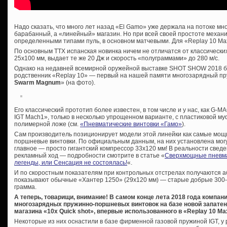
Надо сказать, что много лет назад «El Gamo» уже держала на потоке м
барабанный, а «линейный» магазин. Но при всей своей простоте механи
определенными типами пуль, в основном матчевыми. Для «Replay 10 Ma
По основным ТТХ испанская новинка ничем не отличатся от классически
25х100 мм, выдает те же 20 Дж и скорость «полуграммами» до 280 м/с.
Однако на недавней всемирной оружейной выставке SHOT SHOW 2018 б
родственник «Replay 10» — первый на нашей памяти многозарядный п
Swarm Magnum
» (на фото).
Его классический прототип более известен, в том числе и у нас, как G-M
IGT Mach1», только в несколько упрощенном варианте, с пластиковой муф
полимерной ложе (см.
«Пневматические винтовки «Гамо»
).
Сам производитель позиционирует модели этой линейки как самые мощ
поршневые винтовки. По официальным данным, на них установлена мог
главное — просто гигантский компрессор 33х120 мм! В реальности сведе
рекламный ход — подробности смотрите в статье «
Сверхмощные пневма
легенды, или Сенсация не состоялась!
«.
И по скоростным показателям при контрольных отстрелах получаются аб
показывают обычные «Хантер 1250» (29х120 мм) — старые добрые 300-31
грамма.
А теперь, товарищи, внимание! В самом конце лета 2018 года компа
многозарядных пружинно-поршневых винтовок на базе новой запате
магазина «10x Quick shot», впервые использованного в «Replay 10 Ma
Некоторые из них оснастили в базе фирменной газовой пружиной IGT, у 