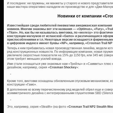
И последнее: ни пружины, ни манжеты у старого и нового представител
наши мастера оперативно наладили их производство и для «Джи-Магну
Новинки от компании «Cr
Известнейшая среди любителей пневматики американская компания 
новинок. Многим знакомы вот эти названия — «Optimus», «Fury», «Trai
«Titan». Но, как бы ни называлась винтовка, по «железу» это фактич
конструкции магнумов от испанской «Gamo» и различающаяся офор
приспособлениями и т.п. Некоторые версии оснащаются фирменными 
в цифровом индексе имеют буквы «NP», например, «Crosman Trail N
Теперь к ним прибавилась новая производственная линейка, модели кото
ряд конструкционных новшеств. По информации компании, новая пружин
увеличило скоростные показатели на 15% до 1150 fps, или 345 м/с (сверх
этом требует меньших усилий взвода.
Ими стали оснащаться уже знакомые нам «Трейлы» и «Саммиты» плюс 
дизайном, например, серия «
Crosman Shockey
»:
Кроме того, винтовки оснащены обновленным спусковым механизмом, е
конструкции «Гамо».
В дополнение ко всему перечисленному ряд моделей обрел еще и сове
асимметричного дизайна с интегрированными глушителями SBD (Silencing
Это, например, серия «Stealth» (на фото «
Crosman Trail NP2 Stealth Wo