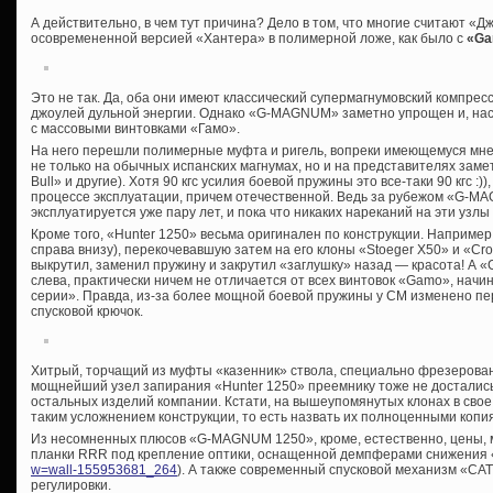
А действительно, в чем тут причина? Дело в том, что многие считают «Д
осовремененной версией «Хантера» в полимерной ложе, как было с
«Ga
Это не так. Да, оба они имеют классический супермагнумовский компре
джоулей дульной энергии. Однако «G-MAGNUM» заметно упрощен и, нас
с массовыми винтовками «Гамо».
На него перешли полимерные муфта и ригель, вопреки имеющемуся мн
не только на обычных испанских магнумах, но и на представителях зам
Bull» и другие). Хотя 90 кгс усилия боевой пружины это все-таки 90 кгс :))
процессе эксплуатации, причем отечественной. Ведь за рубежом «G-
эксплуатируется уже пару лет, и пока что никаких нареканий на эти узлы
Кроме того, «Hunter 1250» весьма оригинален по конструкции. Наприме
справа внизу), перекочевавшую затем на его клоны «Stoeger Х50» и «Cro
выкрутил, заменил пружину и закрутил «заглушку» назад — красота! А 
слева, практически ничем не отличается от всех винтовок «Gamo», начин
серии». Правда, из-за более мощной боевой пружины у СМ изменено пер
спусковой крючок.
Хитрый, торчащий из муфты «казенник» ствола, специально фрезерован
мощнейший узел запирания «Hunter 1250» преемнику тоже не достались
остальных изделий компании. Кстати, на вышеупомянутых клонах в свое
таким усложнением конструкции, то есть назвать их полноценными копи
Из несомненных плюсов «G-MAGNUM 1250», кроме, естественно, цены, 
планки RRR под крепление оптики, оснащенной демпферами снижения 
w=wall-155953681_264
). А также современный спусковой механизм «C
регулировки.