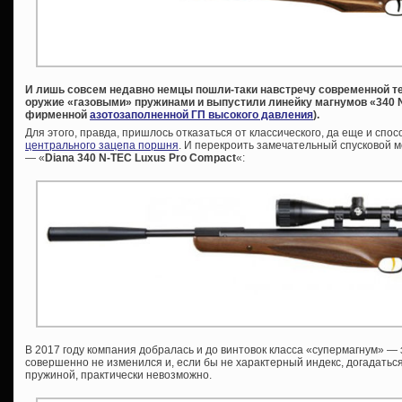
И лишь совсем недавно немцы пошли-таки навстречу современной т
оружие «газовыми» пружинами и выпустили линейку магнумов «340 N
фирменной
азотозаполненной ГП высокого давления
).
Для этого, правда, пришлось отказаться от классического, да еще и сп
центрального зацепа поршня
. И перекроить замечательный спусковой 
— «
Diana 340 N-TEC Luxus Pro Compact
«:
В 2017 году компания добралась и до винтовок класса «супермагнум» —
совершенно не изменился и, если бы не характерный индекс, догадаться
пружиной, практически невозможно.