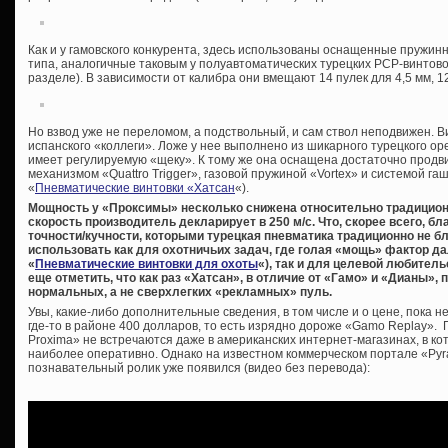
Как и у гамовского конкурента, здесь использованы оснащенные пружи
типа, аналогичные таковым у полуавтоматических турецких PCP-винтово
разделе). В зависимости от калибра они вмещают 14 пулек для 4,5 мм, 12 
Но взвод уже не переломом, а подствольный, и сам ствол неподвижен. В
испанского «коллеги». Ложе у нее выполнено из шикарного турецкого ор
имеет регулируемую «щеку». К тому же она оснащена достаточно про
механизмом «Quattro Trigger», газовой пружиной «Vortex» и системой га
«
Пневматические винтовки «Хатсан
«).
Мощность у «Проксимы» несколько снижена относительно традицион
скорость производитель декларирует в 250 м/с. Что, скорее всего, б
точности/кучности, которыми турецкая пневматика традиционно не бл
использовать как для охотничьих задач, где голая «мощь» фактор д
«
Пневматические винтовки для охоты
«), так и для целевой любител
еще отметить, что как раз «Хатсан», в отличие от «Гамо» и «Дианы»
нормальных, а не сверхлегких «рекламных» пуль.
Увы, какие-либо дополнительные сведения, в том числе и о цене, пока 
где-то в районе 400 долларов, то есть изрядно дороже «Gamo Replay».
Proxima» не встречаются даже в американских интернет-магазинах, в к
наиболее оперативно. Однако на известном коммерческом портале «Pyr
познавательный ролик уже появился (видео без перевода):