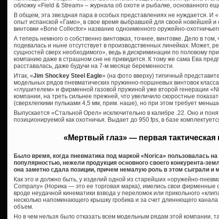
обложку «Field & Stream» – журнала об охоте и рыбалке, основанного еще
В общем, эта звездная пара в особых представлениях не нуждается. И 
опыт испанской «Гамо», в свое время выбравшей для своей новейшей и 
винтовки «Bone Collector» название одноименного оружейно-охотничьег
А теперь немного о собственно винтовках, точнее, винтовке. Дело в том,
подевалась и ныне отсутствует в производственных линейках. Может, 
сущностей сверх необходимого», ведь в дискриминации по половому пр
компанию даже в страшном сне не привидится. К тому же сама Ева предп
расставалась, даже будучи на 7-м месяце беременности.
Итак, «
Jim Shockey Steel Eagle
» (на фото вверху) типичный представит
модельных рядов пневматических пружинно-поршневых винтовок класса
«глушителем» и фирменной газовой пружиной уже второй генерации «Nitr
компании, на треть сильнее прежней, что увеличило скоростные показате
(сверхлегкими пульками 4,5 мм, прим. наше), но при этом требует меньш
Выпускается «Стальной Орел» исключительно в калибре .22. Оно и понят
позиционируемой как охотничья. Выдает до 950 fps, в базе комплектует
«Мертвый глаз» — первая тактическая 
Было время, когда пневматика под маркой «Norica» пользовалась н
популярностью, нежели продукция основного своего конкурента-зем
она заметно сдала позиции, причем немалую роль в этом сыграли и
Как это и должно быть, у изделий одной из старейших «оружейно-пневма
Company» (Норика — это ее торговая марка), имелись свои фирменные о
вроде неудачной кинематики взвода у переломок или прикольного «клипа
несколько напоминающего крышку гробика и за счет длиннющего канал
объем.
Но в чем нельзя было отказать всем модельным рядам этой компании, та