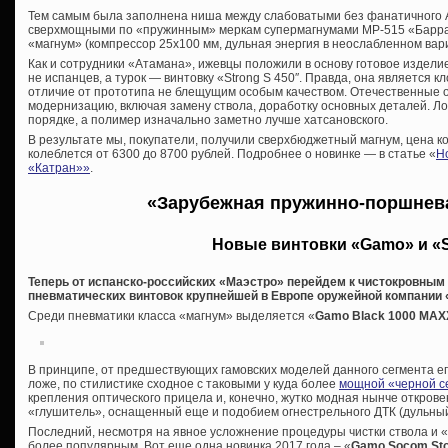
Тем самым была заполнена ниша между слабоватыми без фанатичного 
сверхмощными по «пружинным» меркам супермагнумами МР-515 «Барраку
«магнум» (компрессор 25х100 мм, дульная энергия в неослабленном вар
Как и сотрудники «Атамана», ижевцы положили в основу готовое издели
не испанцев, а турок — винтовку «
Strong S 450″. Правда, она является 
отличие от прототипа не блещущим особым качеством. Отечественные 
модернизацию, включая замену ствола, доработку основных деталей. Ложу
порядке, а полимер изначально заметно лучше хатсановского.
В результате мы, покупатели, получили сверхбюджетный магнум, цена к
колеблется от 6300 до 8700 рублей. Подробнее о новинке — в статье «
Н
«Катран»»
.
«Зарубежная пружинно-поршнев
Новые винтовки «Gamo» и «S
Теперь от испанско-российских «Маэстро» перейдем к чистокровны
пневматических винтовок крупнейшей в Европе оружейной компании 
Среди пневматики класса «магнум» выделяется «
Gamo
Black 1000 MAX
В принципе, от предшествующих гамовских моделей данного сегмента е
ложе, по стилистике сходное с таковыми у куда более
мощной «черной с
крепления оптического прицела и, конечно, жутко модная нынче откро
«глушитель», оснащенный еще и подобием огнестрельного ДТК (дульный
Последний, несмотря на явное усложнение процедуры чистки ствола и «
более популярным. Вот еще одна новинка 2017 года – «
Gamo Socom St