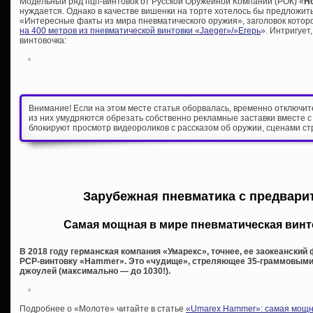
Модельный ряд пцп-винтовок от Русской Оружейной Компании (РОК) «
H
нуждается. Однако в качестве вишенки на торте хотелось бы предложить
«Интересные факты из мира пневматического оружия», заголовок которой
на 400 метров из пневматической винтовки «Jaeger»/»Егерь
». Интригует
винтовочка:
Внимание! Если на этом месте статья оборвалась, временно отключи
из них умудряются обрезать собственно рекламные заставки вместе с
блокируют просмотр видеороликов с рассказом об оружии, сценами ст
Зарубежная пневматика с предвари
Самая мощная в мире пневматическая вин
В 2018 году германская компания «Умарекс», точнее, ее заокеанский
PCP-винтовку «Hammer». Это «чудище», стреляющее 35-граммовыми
джоулей (максимально — до 1030!).
Подробнее о «Молоте» читайте в статье
«Umarex Hammer»: самая мощна