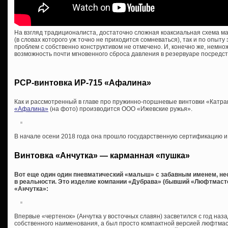
На взгляд традиционалиста, достаточно сложная коаксиальная схема мал
(в словах которого уж точно не приходится сомневаться), так и по опыту
проблем с собственно конструктивом не отмечено. И, конечно же, немн
возможность почти мгновенного сброса давления в резервуаре посредс
PCP-винтовка ИР-715 «Афалина»
Как и рассмотренный в главе про пружинно-поршневые винтовки «Катра
«Афалина»
(на фото) производится ООО «Ижевские ружья».
В начале осени 2018 года она прошло государственную сертификацию и
Винтовка «Анчутка» — карманная «пушка»
Вот еще один один пневматический «малыш» с забавным именем, не
в реальности. Это изделие компании «Дубрава» (бывший «Люфтмаст
«Анчутка»:
Впервые «чертенок» (Анчутка у восточных славян) засветился с год наза
собственного наименования, а был просто компактной версией люфтмас