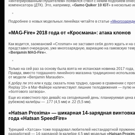
«интегрированным глушителем» появился ствол с неким подобием огнес
компенсатора (ДТК). Это, например, «
Gamo Quiker 10 IGT
» в несколько 
Подробнее о новых модельных линейках читайте в статье
«Многозарядн
«MAG-Fire» 2018 года от «Кросмана»: атака клонов
Как водится, заокеанский «Crosman» не заставил себя долго ждать и на
представил очередную, уже многозарядную, вариацию на гамовскую те
«
Benjamin MAG-Fire
«.
Только на сей раз за основу была взята не испанская новинка 2017 года
Правда, вместо тогдашнего линейного магазина традиционно использо
от модели «Benjamin Marauder».
К добру ли это или к худу, сказать пока трудно, однако в сравнении с 
Replay 10» в Маг-Файере наличествуют лишние телодвижения — пулю 
«болтового затвора».
Еще из известного про девайс на сегодняшний день: планируемая цена 
рубежом) калибры — .177 (4,5 мм) и .22 (5,5 мм).
«Hatsan Proxima» — шикарная 14-зарядная винтовк
года «Hatsan SpeedFire»
Турецкий «Хатсан» тоже порадовал любителей нестандартной пружинн
разработкой — 14-зарядной (в калибре 4,5 мм) моделью
«Hatsan Proxim