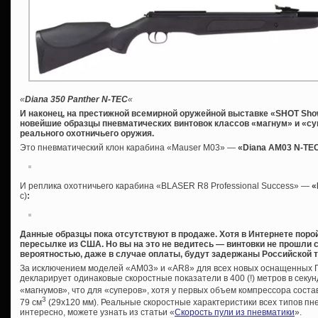
«
Diana 350 Panther N-TEC
«
И наконец, на престижной всемирной оружейной выставке «SHOT Sh
новейшие образцы пневматических винтовок классов «магнум» и «с
реального охотничьего оружия.
Это пневматический клон карабина «Mauser M03» —
«Diana AM03 N-TE
И реплика охотничьего карабина «BLASER R8 Professional Success» —
«
с)
:
Данные образцы пока отсутствуют в продаже. Хотя в Интернете поро
пересылке из США. Но вы на это не ведитесь — винтовки не прошли 
вероятностью, даже в случае оплаты, будут задержаны Российской 
За исключением моделей «AM03» и «AR8» для всех новых оснащенных 
декларирует одинаковые скоростные показатели в 400 (!) метров в секунд
«магнумов», что для «суперов», хотя у первых объем компрессора соста
3
79 см
(29х120 мм). Реальные скоростные характеристики всех типов пне
интересно, можете узнать из статьи «
Скорость пули из пневматики
».