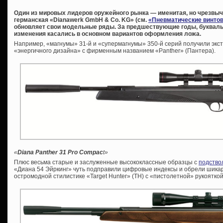
Один из мировых лидеров оружейного рынка — именитая, но чрезвы
германская «Dianawerk GmbH & Co. KG» (см.
«Пневматические винтов
обновляет свои модельные ряды. За предшествующие годы, букваль
изменения касались в основном вариантов оформления ложа.
Например, «магнумы» 31-й и «супермагнумы» 350-й серий получили экст
«энергичного дизайна» с фирменным названием «Panther» (Пантера).
«
Diana Panther 31 Pro Compac
t»
Плюс весьма старые и заслуженные высококлассные образцы с
подство
«Диана 54 Эйркинг» чуть подправили цифровые индексы и обрели шикар
остромодной стилистике «Target Hunter» (ТН) с «пистолетной» рукоятко