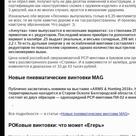
м он обрел имя, получил чуть не два десятка изменений в конструкции, 
сертификацию как «конструктивно схожее с оружием изделие» и в калиб
3 джоулей, как и во многих случаях, кроется в механизме ударника.
Изначально обе версии «Лесника» выпускались только в 6,35-миллиметр
не всех, те же пули заметно дороже и не так распространены. И произ
навстречу эйрганнерам. Что радует :)).
«Анчутка» тоже выпускается в нескольких вариантах: со стволами 25
прямотоке и с редуктором. Последний можно приобрести дополнител
вариант в калибре .25 выдает реальные, и весьма солидные, 298 м/с 
2,2 г. То есть дульная энергия у не ослабленной винтовки составляет
редуктором по показателям скромнее, однако количество выстрелов
несоизмеримо выше.
Цена новой российской сверхкомпактной PCP-винтовки в буковом или ор
чем у рассмотренного ранее «Стрижа». И в зависимости от калибра, дли
изменяется в диапазоне от 33 до 43 тысяч рублей.
Новые пневматические винтовки MAG
Публично засветились новинки на выставке «ARMS & Hunting 2018». 
территориально находится в Старом Осколе Белгородской области. 
состоит из двух образцов — однозарядной PCP-винтовки ПИ-02 и мно
Все подробности — в статье «
Новые пневматические винтовки MAG
«.
РОКовые винтовки: что может «Егерь»