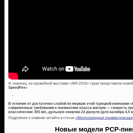
И, наконец, на оружейной выставке «IWA 2018» турки представили нове
SpeedFire
«.
В отличие от достаточно слабой по меркам этой турецкой компании
современные требования к пневматике класса магнум — скорость пр
классические 305 м/с, дульную энергию 24 джоуля (для калибра 4,5 м
Подробнее о новинке читайте в статье
«Многозарядная пневматическая 
Новые модели PCP-пне