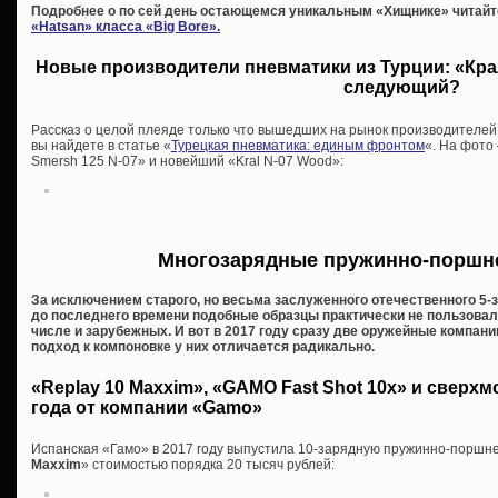
Подробнее о по сей день остающемся уникальным «Хищнике» читайт
«Hatsan» класса «Big Bore».
Новые производители пневматики из Турции: «Крал
следующий?
Рассказ о целой плеяде только что вышедших на рынок производителей
вы найдете в статье «
Турецкая пневматика: единым фронтом
«. На фото
Smersh 125 N-07» и новейший «Kral N-07 Wood»:
Многозарядные пружинно-поршн
За исключением старого, но весьма заслуженного отечественного 5-з
до последнего времени подобные образцы практически не пользовал
числе и зарубежных. И вот в 2017 году сразу две оружейные компан
подход к компоновке у них отличается радикально.
«Replay 10 Maxxim», «GAMO Fast Shot 10x» и сверх
года от компании «Gamo»
Испанская «Гамо» в 2017 году выпустила 10-зарядную пружинно-поршн
Maxxim
» стоимостью порядка 20 тысяч рублей: