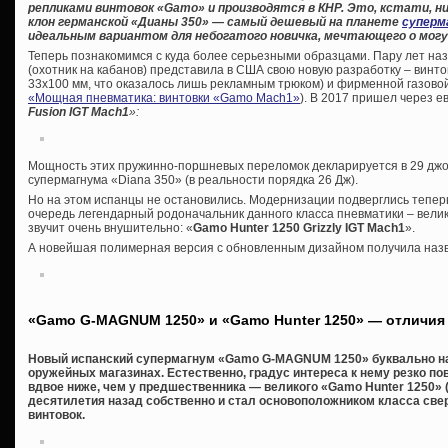
репликами винтовок «
Gamo» и производятся в КНР. Это, кстати, ни
клон германской «Дианы 350» — самый дешевый на планете
суперм
идеальным вариантом для небогатого новичка, мечтающего о могу
Теперь познакомимся с куда более серьезными образцами. Пару лет на
(охотник на кабанов) представила в США свою новую разработку – винто
33х100 мм, что оказалось лишь рекламным трюком) и фирменной газовой 
«Мощная пневматика: винтовки «Gamo Maсh1»
). В 2017 пришел через 
Fusion IGT Mach1
»:
Мощность этих пружинно-поршневых переломок декларируется в 29 джоул
супермагнума «Diana 350» (в реальности порядка 26 Дж).
Но на этом испанцы не остановились. Модернизации подверглись теперь
очередь легендарный родоначальник данного класса пневматики – велик
звучит очень внушительно: «
Gamo Hunter 1250 Grizzly IGT Mach1
».
А новейшая полимерная версия с обновленным дизайном получила на
«Gamo G-MAGNUM 1250» и «Gamo Hunter 1250» — отличия
Новый испанский супермагнум «Gamo G-MAGNUM 1250» буквально на
оружейных магазинах. Естественно, градус интереса к нему резко по
вдвое ниже, чем у предшественника — великого «Gamo Hunter 1250» (
десятилетия назад собственно и стал основоположником класса с
винтовок.