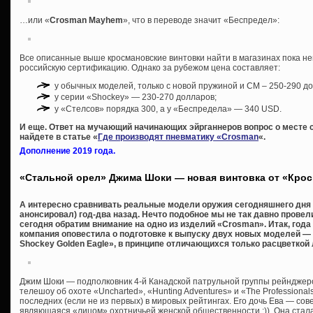
…или «
Crosman Mayhem
», что в переводе значит «Беспредел»:
Все описанные выше кросмановские винтовки найти в магазинах пока н
российскую сертификацию. Однако за рубежом цена составляет:
у обычных моделей, только с новой пружиной и СМ – 250-290 д
у серии «Shockey» — 230-270 долларов;
у «Стелсов» порядка 300, а у «Беспредела» — 340 USD.
И еще. Ответ на мучающий начинающих эйрганнеров вопрос о месте 
найдете в статье «
Где производят пневматику «Crosman
«.
Дополнение 2019 года.
«Стальной орел» Джима Шоки — новая винтовка от «Кро
А интересно сравнивать реальные модели оружия сегодняшнего дня с
анонсировал) год-два назад. Нечто подобное мы не так давно провел
сегодня обратим внимание на одно из изделий «Crosman». Итак, года
компания оповестила о подготовке к выпуску двух новых моделей — «
Shockey Golden Eagle», в принципе отличающихся только расцветкой 
Джим Шоки — подполковник 4-й Канадской патрульной группы рейнджер
телешоу об охоте «Uncharted», «Hunting Adventures» и «The Professional
последних (если не из первых) в мировых рейтингах. Его дочь Ева — сов
являющаяся «лицом» охотничьей женской общественности :)). Она стала