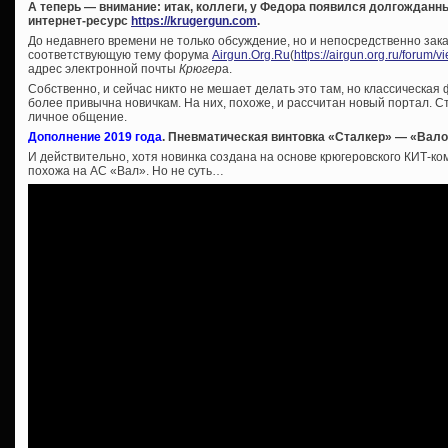
А теперь — внимание: итак, коллеги, у Федора появился долгождан
интернет-ресурс
https://krugergun.com
.
До недавнего времени не только обсуждение, но и непосредственно зак
соответствующую тему форума
Airgun.Org.Ru
(
https://airgun.org.ru/forum/
адрес электронной почты
Крюгер
а.
Собственно, и сейчас никто не мешает делать это там, но классическая
более привычна новичкам. На них, похоже, и рассчитан новый портал. Ст
личное общение.
Дополнение 2019 года
. Пневматическая винтовка «Сталкер» — «Вал
И действительно, хотя новинка создана на основе крюгеровского КИТ-ко
похожа на АС «Вал». Но не суть…