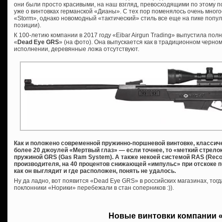
они были просто красивыми, на наш взгляд, превосходящими по этому п
уже о винтовках германской «Дианы». С тех пор поменялось очень многое
«Storm», однако новомодный «тактический» стиль все еще на пике попул
позиции).
К 100-летию компании в 2017 году «Eibar Airgun Trading» выпустила по
«
Dead Eye GRS
» (на фото). Она выпускается как в традиционном черно
исполнении, деревянные ложа отсутствуют.
Как и положено современной пружинно-поршневой винтовке, классиче
более 20 джоулей «Мертвый глаз» — если точнее, то «меткий стрело
пружиной GRS (Gas Ram System). А также некоей системой RAS (Recoi
производителя, на 40 процентов снижающей «импульс» при отскоке п
как он выглядит и где расположен, понять не удалось.
Ну да ладно, вот появится «Dead Eye GRS» в российских магазинах, тогд
поклонники «Норики» перебежали в стан соперников :)).
Новые винтовки компании 