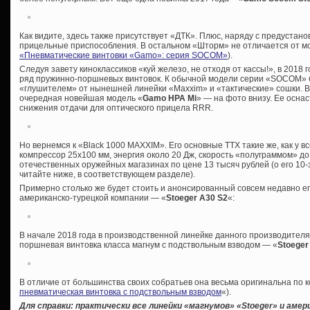
Как видите, здесь также присутствует «ДТК». Плюс, наряду с предустан
прицельные приспособления. В остальном «Шторм» не отличается от мо
«Пневматические винтовки «Gamo»: серия SOCOM»
).
Следуя завету киноклассиков «куй железо, не отходя от кассы!», в 2018
ряд пружинно-поршневых винтовок. К обычной модели серии «SOCOM» б
«глушителем» от нынешней линейки «Maxxim» и «тактические» сошки. В
очередная новейшая модель «
Gamo HPA Mi
» — на фото внизу. Ее осна
снижения отдачи для оптического прицела RRR.
Но вернемся к «Black 1000 MAXXIM». Его основные ТТХ такие же, как у в
компрессор 25х100 мм, энергия около 20 Дж, скорость «полуграммом» до
отечественных оружейных магазинах по цене 13 тысяч рублей (о его 10
читайте ниже, в соответствующем разделе).
Примерно столько же будет стоить и анонсированный совсем недавно ег
американско-турецкой компании — «
Stoeger A30 S2
«:
В начале 2018 года в производственной линейке данного производител
поршневая винтовка класса магнум с подствольным взводом — «
Stoeger
В отличие от большинства своих собратьев она весьма оригинальна по к
пневматическая винтовка с подствольным взводом
«).
Для справки: практически все линейки «магнумов» «
Stoeger» и амер