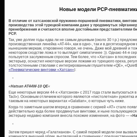
Новые модели PCP-пневматики
В отличие от хатсановской пружинно-поршневой пневматики, винтовк
производства этой турецкой компании даже у продвинутых эйрганне
пренебрежения и считаются вполне достойными представителями бю
PCP.
Так, уже долгие годы едва ли не самым дешевым (около 30 т.р.) предло
производственная линейка «AT-44», как в одно-, так и в десятизарядно
нынешним меркам, откровенно говоря, не очень. Даже мой древний и т
некотором сходстве ложа и то выглядит симпатичнее :)). Однако 44-я сер
пользуется заслуженным спросом. Тем более, что «Хатсан» в последни
экстерьер, оснастил некоторые версии ложами из турецкого ореха, рег
толстостенными стволами с интегрированным глушителем «QE», «QuietEn
«Пневматические винтовки «Хатсан»
):
«
Hatsan AT44W-10 QE
«
Еще некоторые версии 44-х «Хатсанов» с 2017 года стали выпускаться 
Tact»). Основным отличием которого являются «пистолетная» рукоятка 
таковым на некоторых вариантах «Galatian», о которых чуть ниже.
Когда-то заметным шагом вперед в сравнении с серией «AT» стало появ
действительно куда более продвинутые винтовки, и ныне пользующиеся
экстерьер недавно компания внесла похожие изменения, на фото — «
Ha
Затем пришел черед «Галатианов». С самой первой модели они вызвали
изменился внешний облик, выглядящий в сравнении с предшественникам