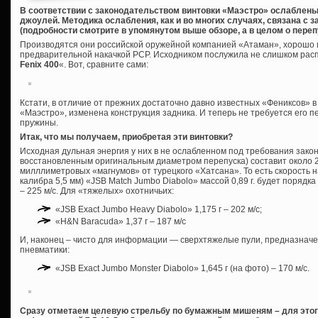
В соответствии с законодательством винтовки «Маэстро» ослаблены
джоулей. Методика ослабления, как и во многих случаях, связана с
(подробности смотрите в упомянутом выше обзоре, а в целом о пере
Производятся они российской оружейной компанией «Атаман», хорошо 
предварительной накачкой PCP. Исходником послужила не слишком расп
Fenix 400
«. Вот, сравните сами:
Кстати, в отличие от прежних достаточно давно известных «Фениксов» в 
«Маэстро», изменена конструкция задника. И теперь не требуется его п
пружины.
Итак, что мы получаем, приобретая эти винтовки?
Исходная дульная энергия у них в не ослабленном под требования зако
восстановленным оригинальным диаметром перепуска) составит около 2
милллиметровых «магнумов» от турецкого «Хатсана». То есть скорость н
калибра 5,5 мм) «JSB Match Jumbo Diabolo» массой 0,89 г. будет порядка 2
– 225 м/с. Для «тяжелых» охотничьих:
«JSB Exact Jumbo Heavy Diabolo» 1,175 г – 202 м/с;
«H&N Baracuda» 1,37 г – 187 м/с
И, наконец – чисто для информации — сверхтяжелые пули, предназнач
пневматики:
«JSB Exact Jumbo Monster Diabolo» 1,645 г (на фото) – 170 м/с.
Сразу отметаем целевую стрельбу по бумажным мишеням – для этого 