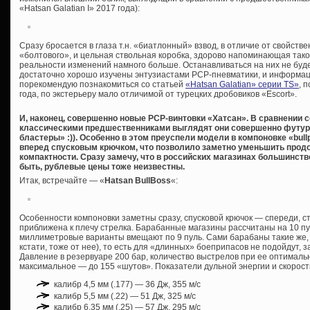
«Hatsan Galatian I» 2017 года):
Сразу бросается в глаза т.н. «биатлонный» взвод, в отличие от свойст
«болтового», и цельная ствольная коробка, здорово напоминающая таков
реальности изменений намного больше. Останавливаться на них не буд
достаточно хорошо изучены энтузиастами PCP-пневматики, и информации
порекомендую познакомиться со статьей
«Hatsan Galatian» серии TS»
, 
года, по экстерьеру мало отличимой от турецких дробовиков «Escort».
И, наконец, совершенно новые PCP-винтовки «Хатсан». В сравнении 
классическими предшественниками выглядят они совершенно футу
бластеры» :)). Особенно в этом преуспели модели в компоновке «bull
вперед спусковым крючком, что позволило заметно уменьшить прод
компактности. Сразу замечу, что в российских магазинах большинство
быть, рублевые цены тоже неизвестны.
Итак, встречайте — «
Hatsan BullBoss
«:
Особенности компоновки заметны сразу, спусковой крючок — спереди, с
приближена к плечу стрелка. Барабанные магазины рассчитаны на 10 пуль
миллиметровые варианты вмещают по 9 пуль. Сами барабаны такие же, к
кстати, тоже от нее), то есть для «длинных» боеприпасов не подойдут,
Давление в резервуаре 200 бар, количество выстрелов при ее оптимальн
максимальное — до 155 «шутов». Показатели дульной энергии и скорост
калибр 4,5 мм (.177) — 36 Дж, 355 м/с
калибр 5,5 мм (.22) — 51 Дж, 325 м/с
калибр 6,35 мм (.25) — 57 Дж, 295 м/с