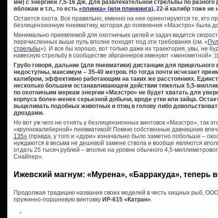
мм) с энергией 7,5-16 Дж. Для развлекательной стрельбы по разного
яблокам и т.п., то есть
«плинка» (или плинкинга)
, 22-й калибр тоже не 
Остается охота. Все правильно, именно на нее ориентируются те, кто п
безлицензионную пневматику, которая до появления «Маэстро» была до
Минимально приемлемой для охотничьих целей и задач видится скорость 
перечисленных выше пуль вполне походят под эти требования (см. «
Пул
стрельбы
»). И все бы хорошо, вот только даже их траектория, увы, не б
навесную стрельбу в сообществе эйрганнеров именуют «минометной» :))
Грубо говоря, дальние (для пневматики) дистанции для прицельного
недоступны, максимум – 35-40 метров. Но тогда почти исчезает пре
калибром, эффективно работающим на таких же расстояниях. Единс
несколько большем останавливающем действии тяжелых 5,5-миллим
по охотничьим меркам энергии «Маэстро» не будет хватать для увер
корпуса более-менее серьезной добычи, вроде утки или зайца. Остаетс
выцеливать подобных животных и птиц в голову либо довольствоват
дроздами.
Но вот уж чего не отнять у безлицензионных винтовок «Маэстро», так 
«крупнокалиберной» пневматикой! Помню собственные давнишние впе
135»
(правда, у того и «дури» изначально было заметно побольше – окол
нуждаются в весьма не дешевой замене ствола и вообще являются впол
отдать 25 тысяч рублей – вполне на уровне обычного 4,5-миллиметрово
Снайпер».
Ижевский магнум: «Мурена», «Барракуда», теперь 
Продолжая традицию названия своих моделей в честь хищных рыб, ООО
пружинно-поршневую винтовку
ИР-615 «Катран»
.