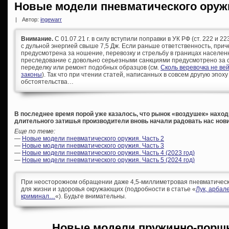
Новые модели пневматического оруж
|
Автор:
ingewarr
Внимание.
С 01.07.21 г. в силу вступили поправки в УК РФ (ст. 222 и 
с дульной энергией свыше 7,5 Дж. Если раньше ответственность, при
предусмотрена за ношение, перевозку и стрельбу в границах населен
преследование с довольно серьезными санкциями предусмотрено за с
переделку или ремонт подобных образцов (см.
Сколь веревочка не ве
законы
). Так что при чтении статей, написанных в совсем другую эпоху
обстоятельства…
В последнее время порой уже казалось, что рынок «воздушек» находи
длительного затишья производители вновь начали радовать нас нов
Еще по теме:
—
Новые модели пневматического оружия. Часть 2
—
Новые модели пневматического оружия. Часть 3
—
Новые модели пневматического оружия. Часть 4 (2023 год)
—
Новые модели пневматического оружия. Часть 5 (2024 год)
При неосторожном обращении даже 4,5-миллиметровая пневматическа
для жизни и здоровья окружающих (подробности в статье «
Лук, арбал
криминал…
«). Будьте внимательны.
Новые модели пружинно-порш