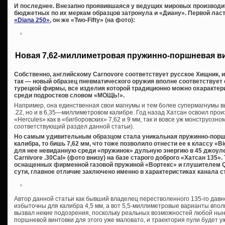
И последнее. Внезапно проявившаяся у ведущих мировых производи
бюджетных по их меркам образцов затронула и «Диану». Первой ласт
«Diana 250»
, он же «Two-Fifty» (на фото):
Новая 7,62-миллиметровая пружинно-поршневая в
Собственно, английскому Carnovore соответствует русское Хищник, 
так — новый образец пневматического оружия вполне соответствует
турецкой фирмы, все изделия которой традиционно можно охаракте
среди подростков словом «МОЩЬ!».
Например, она единственная свои магнумы и тем более супермагнумы вы
.22, но и в 6,35—миллиметровом калибре. Год назад Хатсан освоил про
«Hercules» как в «бигборовских» 7,62 и 9 мм, так и вовсе уж монструозном
соответствующий раздел данной статьи).
Но самым удивительным образцом стала уникальная пружинно-порш
калибра, то бишь 7,62 мм, что тоже позволило отнести ее к классу «
для нее невиданную среди «пружинок» дульную энергию в 45 джоуле
Carnivore .30Cal» (фото внизу) на базе старого доброго «Хатсан 135».
оснащенных фирменной газовой пружиной «Вортекс» и глушителем QE 
сути, главное отличие заключено именно в характеристиках канала с
Автор данной статьи как бывший владелец перестволенного 135-го давн
избыточны для калибра 4,5 мм, а вот 5,5-миллиметровые варианты вполн
вызвал некие подозрения, поскольку реальных возможностей любой ны
поршневой винтовки для этого уже маловато, и траектория пули будет уж