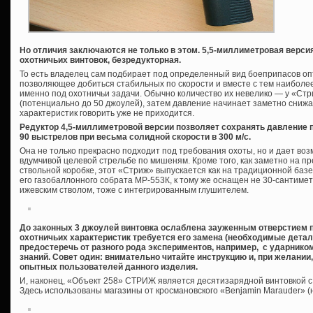
Но отличия заключаются не только в этом. 5,5-миллиметровая версия
охотничьих винтовок, безредукторная.
То есть владелец сам подбирает под определенный вид боеприпасов оп
позволяющее добиться стабильных по скорости и вместе с тем наиболее
именно под охотничьи задачи. Обычно количество их невелико — у «Стр
(потенциально до 50 джоулей), затем давление начинает заметно снижа
характеристик говорить уже не приходится.
Редуктор 4,5-миллиметровой версии позволяет сохранять давление 
90 выстрелов при весьма солидной скорости в 300 м/с.
Она не только прекрасно подходит под требования охоты, но и дает воз
вдумчивой целевой стрельбе по мишеням. Кроме того, как заметно на 
ствольной коробке, этот «Стриж» выпускается как на традиционной базе 
его газобаллонного собрата МР-553К, к тому же оснащен не 30-сантим
ижевским стволом, тоже с интегрированным глушителем.
До законных 3 джоулей винтовка ослаблена зауженным отверстием 
охотничьих характеристик требуется его замена (необходимые детали
предостеречь от разного рода экспериментов, например, с ударнико
знаний. Совет один: внимательно читайте инструкцию и, при желани
опытных пользователей данного изделия.
И, наконец, «Объект 258» СТРИЖ является десятизарядной винтовкой 
Здесь использованы магазины от кросмановского «Benjamin Marauder» (