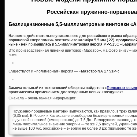
Российская пружинно-поршнева
Безлицензионные 5,5-миллиметровые винтовки «А
Начнем с действительно уникального для российского рынка образца
поршневой «переломки» охотничьего калибра 5,5 мм (.22),
продающейс
ныне к ней прибавилась и 5,5-миллиметровая версия
МР-515С «Барраку
Это производственная линейка винтовок «Маэстро». На фото внизу – мо
ложе:
Существуют и «полимерная» версия — «
Маэстро NA 17 51P
«:
Замечательный их технический обзор вы найдете в «
Полезных ссыл
практическим применением долгожданных новых «воздушек».
Сначала – очень важная информация:
Пружинно-поршневые винтовки выпускаются, как правило, в трех калибра
(6,35 мм). В России и Казахстане в свободной безлицензионной прода
с дульной энергией («мощностью») до 7,5 Дж. Белорусские законода
лишь максимальное значение энергии — те же 7,5 джоулей, украинские
не выше 100 м/с, российские – энергию не более 3 Дж (примерно те же 