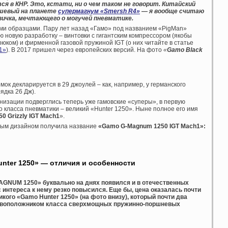
ся в КНР. Это, кстати, ни о чем таком не говорит. Китайский
ешевый на планете
супермагнум «Smersh R4»
— я вообще считаю
вичка, мечтающего о могучей пневматике.
ми образцами. Пару лет назад «Гамо» под названием «PigMan»
ю новую разработку – винтовки с гигантским компрессором (якобы
юком) и фирменной газовой пружиной IGT (о них читайте в статье
1»
). В 2017 пришел через европейских версий. На фото
«
Gamo Black
к декларируется в 29 джоулей – как, например, у германского
ядка 26 Дж).
низации подверглись теперь уже гамовские «суперы», в первую
 класса пневматики – великий «Hunter 1250». Ныне полное его имя
0 Grizzly IGT Mach1
».
ным дизайном получила название
«Gamo G-Magnum 1250 IGT Mach1»:
ter 1250» — отличия и особенности
GNUM 1250» буквально на днях появился и в отечественных
 интереса к нему резко повысился. Еще бы, цена оказалась почти
кого «Gamo Hunter 1250» (на фото внизу), который почти два
новоположником класса сверхмощных пружинно-поршневых