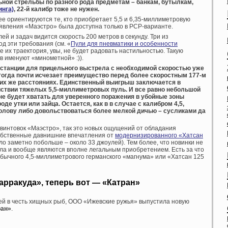
льной стрельбы по разного рода предметам – банкам, бутылкам,
инга)
, 22-й калибр тоже не нужен.
ее ориентируются те, кто приобретает 5,5 и 6,35-миллиметровую
явления «Маэстро» была доступна только в PCP-варианте.
 и задач видится скорость 200 метров в секунду. Три из
д эти требования (см. «
Пули для пневматики и особенности
же их траектория, увы, не будет радовать настильностью. Такую
в именуют «минометной» :)).
дистанции для прицельного выстрела с необходимой скоростью уже
 тогда почти исчезает преимущество перед более скоростным 177-м
их же расстояниях. Единственный выигрыш заключается в
твии тяжелых 5,5-миллиметровых пуль. И все равно небольшой
не будет хватать для уверенного поражения в убойные зоны
де утки или зайца. Остается, как в в случае с калибром 4,5,
олову либо довольствоваться более мелкой дичью – сусликами да
 винтовок «Маэстро», так это новых ощущений от обладания
обственные давнишние впечатления от
модернизированного «Хатсан
ло заметно побольше – около 33 джоулей). Тем более, что новинки не
ла и вообще являются вполне легальным приобретением. Есть за что
обычного 4,5-миллиметрового германского «магнума» или «Хатсан 125
арракуда», теперь вот — «Катран»
й в честь хищных рыб, ООО «Ижевские ружья» выпустила новую
ран»
.