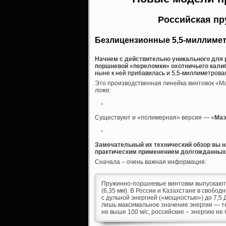
Российская п
Безлицензионные 5,5-миллиме
Начнем с действительно уникального для 
поршневой «переломки» охотничьего калибр
ныне к ней прибавилась и 5,5-миллиметрова
Это производственная линейка винтовок «Ма
ложе:
Существуют и «полимерная» версия — «
Маэ
Замечательный их технический обзор вы н
практическим применением долгожданных
Сначала – очень важная информация:
Пружинно-поршневые винтовки выпускаются, 
(6,35 мм). В России и Казахстане в свобо
с дульной энергией («мощностью») до 7,5
лишь максимальное значение энергии — те 
не выше 100 м/с, российские – энергию не 