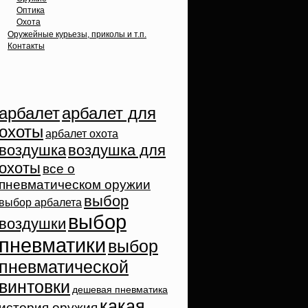
Оптика
Охота
Оружейные курьезы, приколы и т.п.
Контакты
Облако тэгов
арбалет
арбалет для
охоты
арбалет охота
воздушка
воздушка для
охоты
все о
пневматическом оружии
выбор
выбор арбалета
выбор
воздушки
пневматики
выбор
пневматической
винтовки
дешевая пневматика
какая
история оружия