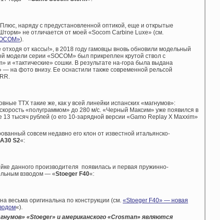
. Плюс, наряду с предустановленной оптикой, еще и открытые
торм» не отличается от моей «Socom Carbine Luxe» (см.
 SOCOM»
).
е отходя от кассы!», в 2018 году гамовцы вновь обновили модельный
ой модели серии «SOCOM» был прикреплен крутой ствол с
 и «тактические» сошки. В результате на-гора была выдана
» — на фото внизу. Ее оснастили также современной рельсой
RRR.
овные ТТХ такие же, как у всей линейки испанских «магнумов»:
 скорость «полуграммом» до 280 м/с. «Черный Максим» уже появился в
 13 тысяч рублей (о его 10-зарядной версии «Gamo Replay X Maxxim»
ованный совсем недавно его клон от известной итальянско-
 A30 S2
«:
ейке данного производителя появилась и первая пружинно-
ольным взводом — «
Stoeger F40
«:
на весьма оригинальна по конструкции (см.
«Stoeger F40» — новая
зводом
«).
агнумов» «
Stoeger» и американского «
Crosman» являются