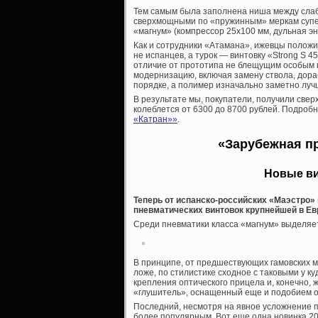
Тем самым была заполнена ниша между сла
сверхмощными по «пружинным» меркам супер
«магнум» (компрессор 25х100 мм, дульная э
Как и сотрудники «Атамана», ижевцы положил
не испанцев, а турок — винтовку «
Strong S 4
отличие от прототипа не блещущим особым 
модернизацию, включая замену ствола, дораб
порядке, а полимер изначально заметно луч
В результате мы, покупатели, получили свер
колеблется от 6300 до 8700 рублей. Подробн
«Катран»»
.
«Зарубежная п
Новые ви
Теперь от испанско-российских «Маэстро
пневматических винтовок крупнейшей в Ев
Среди пневматики класса «магнум» выделяе
В принципе, от предшествующих гамовских м
ложе, по стилистике сходное с таковыми у к
крепления оптического прицела и, конечно,
«глушитель», оснащенный еще и подобием о
Последний, несмотря на явное усложнение п
более популярным. Вот еще одна новинка 20