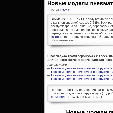
Новые модели пневмат
|
Автор:
ingewarr
Внимание.
С 01.07.21 г. в силу вступили п
с дульной энергией свыше 7,5 Дж. Если р
предусмотрена за ношение, перевозку и ст
преследование с довольно серьезными сан
переделку или ремонт подобных образцов
законы
). Так что при чтении статей, напис
обстоятельства…
В последнее время порой уже казалось, чт
длительного затишья производители вновь
Еще по теме:
—
Новые модели пневматического оружия. Ч
—
Новые модели пневматического оружия. Ч
—
Новые модели пневматического оружия. Ча
—
Новые модели пневматического оружия. Ча
При неосторожном обращении даже 4,5-ми
для жизни и здоровья окружающих (подроб
криминал…
«). Будьте внимательны.
Новые модели п