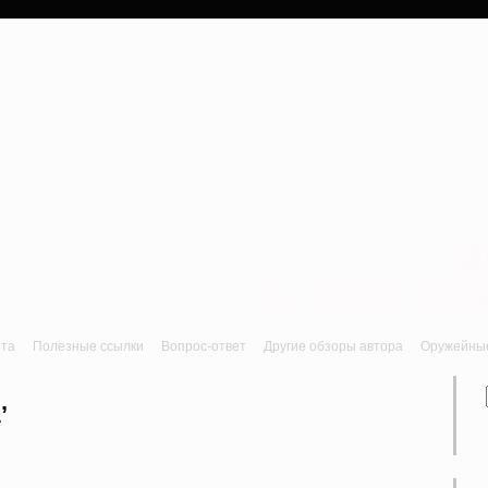
a
Лук, арбалет, пне
йта
Полезные ссылки
Вопрос-ответ
Другие обзоры автора
Оружейные 
’