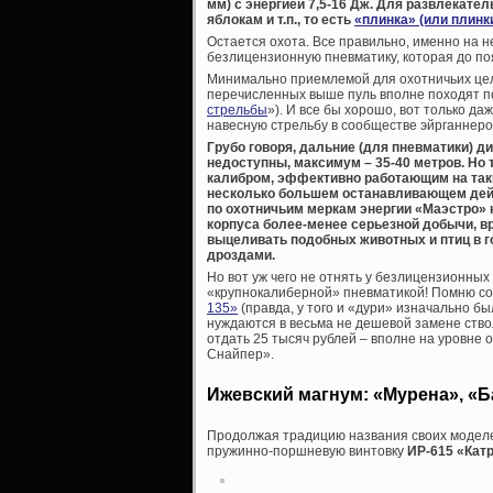
мм) с энергией 7,5-16 Дж. Для развлекате
яблокам и т.п., то есть
«плинка» (или плинк
Остается охота. Все правильно, именно на н
безлицензионную пневматику, которая до по
Минимально приемлемой для охотничьих целей
перечисленных выше пуль вполне походят по
стрельбы
»). И все бы хорошо, вот только да
навесную стрельбу в сообществе эйрганнеро
Грубо говоря, дальние (для пневматики) 
недоступны, максимум – 35-40 метров. Но
калибром, эффективно работающим на так
несколько большем останавливающем дейс
по охотничьим меркам энергии «Маэстро» 
корпуса более-менее серьезной добычи, вро
выцеливать подобных животных и птиц в г
дроздами.
Но вот уж чего не отнять у безлицензионных
«крупнокалиберной» пневматикой! Помню с
135»
(правда, у того и «дури» изначально бы
нуждаются в весьма не дешевой замене ство
отдать 25 тысяч рублей – вполне на уровне 
Снайпер».
Ижевский магнум: «Мурена», «Б
Продолжая традицию названия своих моделе
пружинно-поршневую винтовку
ИР-615 «Кат