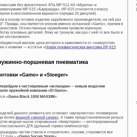
боватыми без фанатичного АПа МР-512-44 «Мурена» и
магнумами МР-515 «Барракуда». ИР-615 относится к классу
нергия в неослабленном варианте порядка 20 джоулей).
и в основу готовое изделие зарубежного производителя, на сей раз
50″. Правда, она является клоном именно испанской «Gamo», причем в
качеством. Отечественные оружейники провели коренную
отку основных деталей. Ложу не тронули, как раз с ней-то все было в
ше хатсановского.
хбюджетный магнум, цена которого в зависимости от «наворотов»
ее о новинке — в статье «
Новая пневматическая винтовка ИР-615
ружинно-поршневая пневматика
нтовки «Gamo» и «Stoeger»
» перейдем к чистокровным «испанцам» – новым моделям
ропе оружейной компании «
El
Gamo».
тся «
Gamo
Black 1000 MAXXIM
»:
оделей данного сегмента его отличает «мускулистое» полимерное
уда более
мощной «черной серии»
. А также предустановленная рельса
 жутко модная нынче откровенная «бижутерия» — интегрированный
гнестрельного ДТК (дульный тормоз компенсатор).
роцедуры чистки ствола и «глушителя», похоже, становится все
17 года – «
Gamo Socom Storm
»: