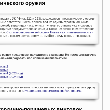
ического оружия
оправки в УК РФ (ст. 222 и 223), касающиеся пневматического оружия
аньше ответственность, причем только административная, была
рельбу в границах населенных пунктов, то отныне уже уголовное
кциями предусмотрено за сбыт, а также незаконные изготовление,
 (см.
Сколь веревочка не вейся, или Новые «антипневматические»
анных в совсем другую эпоху :)), имейте в виду вновь открывшиеся
о рынок «воздушек» находится в стагнации. Но после достаточно
 начали радовать нас новинками пневматики.
асть 2
асть 3
сть 4 (2023 год)
сть 5 (2024 год)
ллиметровая пневматическая винтовка может представлять угрозу
ности в статье «
Лук, арбалет, пневматика: фейки, травмы,
ружинно-поршневых винтовок