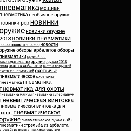
пневматика
мощная
пневматика
необычное оружие
новинки
новинки pcp
оружие
новинки оружие
новинки пневматики
2018
новости
новое пневматическое
обзоры
оружие
обзоры арбалетов
пневматики
оружейное
оружие
законодательство
оружие 2018
охота с арбалетом
охота
охота с воздушкой
охотничье
охота с пневматикой
пневматическое
охотничья
пневматика
пневматика
пневматика для охоты
пневматика магнум
пневматика супермагнум
пневматическая винтовка
пневматическая винтовка для
пневматическое
охоты
оружие
сайт
пневматическое ружье
пневматики
стрельба из арбалета
стрельба из пневматики
характеристики