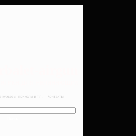
rbalet-airgun
вматика для начинающих
курьезы, приколы и т.п.
Контакты