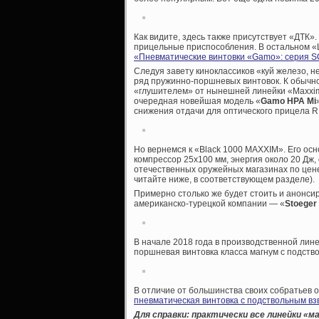
Как видите, здесь также присутствует «ДТК»
прицельные приспособления. В остальном «Ш
«Пневматические винтовки «Gamo»: серия
Следуя завету киноклассиков «куй железо, н
ряд пружинно-поршневых винтовок. К обычн
«глушителем» от нынешней линейки «Maxxim»
очередная новейшая модель «
Gamo HPA Mi
снижения отдачи для оптического прицела 
Но вернемся к «Black 1000 MAXXIM». Его осн
компрессор 25х100 мм, энергия около 20 Дж,
отечественных оружейных магазинах по цене
читайте ниже, в соответствующем разделе).
Примерно столько же будет стоить и анонсир
американско-турецкой компании — «
Stoeger
В начале 2018 года в производственной лин
поршневая винтовка класса магнум с подств
В отличие от большинства своих собратьев о
пневматическая винтовка с подствольным в
Для справки: практически все линейки «м