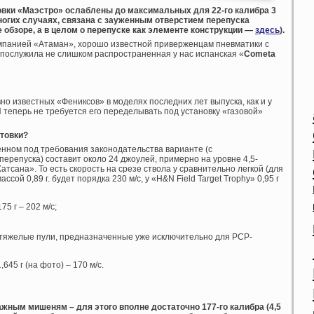
овки «Маэстро» ослаблены до максимальных для 22-го калибра 3
ногих случаях, связана с зауженным отверстием перепуска
обзоре, а в целом о перепуске как элементе конструкции —
здесь
).
мпанией «Атаман», хорошо известной приверженцам пневматики с
послужила не слишком распространенная у нас испанская «
Cometa
вно известных «Фениксов» в моделях последних лет выпуска, как и у
 теперь не требуется его переделывать под установку «газовой»
нтовки?
енном под требования законодательства варианте (с
репуска) составит около 24 джоулей, примерно на уровне 4,5-
тсана». То есть скорость на срезе ствола у сравнительно легкой (для
сой 0,89 г. будет порядка 230 м/с, у «H&N Field Target Trophy» 0,95 г
5 г – 202 м/с;
хтяжелые пули, предназначенные уже исключительно для PCP-
645 г (на фото) – 170 м/с.
жным мишеням – для этого вполне достаточно 177-го калибра (4,5