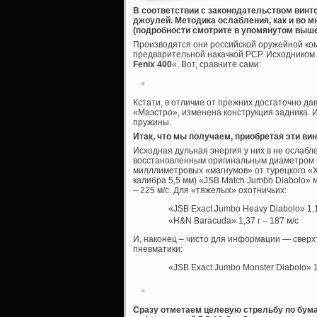
В соответствии с законодательством винт
джоулей. Методика ослабления, как и во м
(подробности смотрите в упомянутом выше 
Производятся они российской оружейной ко
предварительной накачкой PCP. Исходником 
Fenix 400
«. Вот, сравните сами:
Кстати, в отличие от прежних достаточно да
«Маэстро», изменена конструкция задника. И
пружины.
Итак, что мы получаем, приобретая эти ви
Исходная дульная энергия у них в не ослабл
восстановленным оригинальным диаметром пе
милллиметровых «магнумов» от турецкого «Ха
калибра 5,5 мм) «JSB Match Jumbo Diabolo» мас
– 225 м/с. Для «тяжелых» охотничьих:
«JSB Exact Jumbo Heavy Diabolo» 1,17
«H&N Baracuda» 1,37 г – 187 м/с
И, наконец – чисто для информации — свер
пневматики:
«JSB Exact Jumbo Monster Diabolo» 1,
Сразу отметаем целевую стрельбу по бума