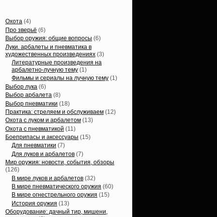
Статьи, обзоры
Охота
(4)
Про зверьё
(6)
Выбор оружия: общие вопросы
(6)
Луки. арбалеты и пневматика в
художественных произведениях
(3)
Литературные произведения на
арбалетно-лучную тему
(1)
Фильмы и сериалы на лучную тему
(1)
Выбор лука
(6)
Выбор арбалета
(8)
Выбор пневматики
(18)
Практика: стреляем и обслуживаем
(12)
Охота с луком и арбалетом
(13)
Охота с пневматикой
(11)
Боеприпасы и аксессуары
(15)
Для пневматики
(7)
Для луков и арбалетов
(7)
Мир оружия: новости, события, обзоры
(126)
В мире луков и арбалетов
(32)
В мире пневматического оружия
(60)
В мире огнестрельного оружия
(15)
История оружия
(13)
Оборудование: дачный тир, мишени,