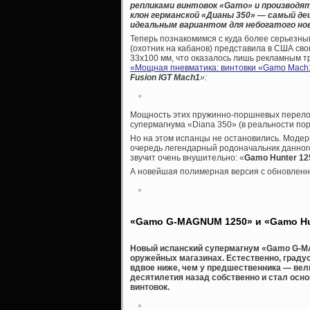
репликами винтовок «
Gamo» и производят
клон германской «Дианы 350» — самый д
идеальным вариантом для небогатого но
Теперь познакомимся с куда более серьезны
(охотник на кабанов) представила в США сво
33х100 мм, что оказалось лишь рекламным тр
«Мощная пневматика: винтовки «Gamo Maсh
Fusion IGT Mach1
»:
Мощность этих пружинно-поршневых переломо
супермагнума «Diana 350» (в реальности пор
Но на этом испанцы не остановились. Модер
очередь легендарный родоначальник данного
звучит очень внушительно: «
Gamo Hunter 125
А новейшая полимерная версия с обновлен
«Gamo G-MAGNUM 1250» и «Gamo Hun
Новый испанский супермагнум «Gamo G-MA
оружейных магазинах. Естественно, градус
вдвое ниже, чем у предшественника — вели
десятилетия назад собственно и стал ос
винтовок.