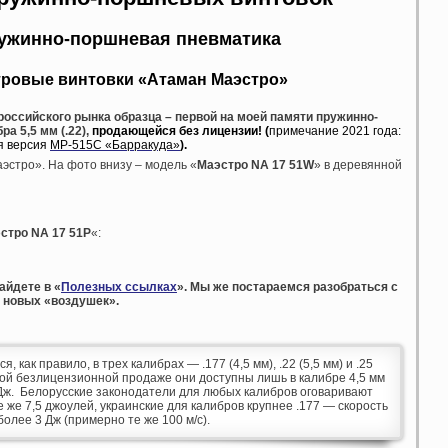
ружинно-поршневая пневматика
тровые винтовки «Атаман Маэстро»
российского рынка образца – первой на моей памяти пружинно-
а 5,5 мм (.22),
продающейся без лицензии! (
примечание 2021 года:
я версия
МР-515С «Барракуда»
).
эстро». На фото внизу – модель «
Маэстро NA 17 51W
» в деревянной
стро NA 17 51P
«:
айдете в «
Полезных ссылках
». Мы же постараемся разобраться с
 новых «воздушек».
как правило, в трех калибрах — .177 (4,5 мм), .22 (5,5 мм) и .25
дной безлицензионной продаже они доступны лишь в калибре 4,5 мм
 Дж. Белорусские законодатели для любых калибров оговаривают
же 7,5 джоулей, украинские для калибров крупнее .177 — скорость
более 3 Дж (примерно те же 100 м/с).