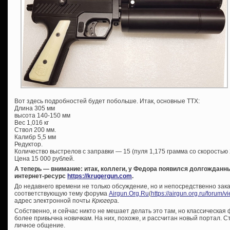
Вот здесь подробностей будет побольше. Итак, основные ТТХ:
Длина 305 мм
высота 140-150 мм
Вес 1,016 кг
Ствол 200 мм.
Калибр 5,5 мм
Редуктор.
Количество выстрелов с заправки — 15 (пуля 1,175 грамма со скоростью 2
Цена 15 000 рублей.
А теперь — внимание: итак, коллеги, у Федора появился долгождан
интернет-ресурс
https://krugergun.com
.
До недавнего времени не только обсуждение, но и непосредственно зак
соответствующую тему форума
Airgun.Org.Ru
(
https://airgun.org.ru/forum/
адрес электронной почты
Крюгер
а.
Собственно, и сейчас никто не мешает делать это там, но классическая
более привычна новичкам. На них, похоже, и рассчитан новый портал. Ст
личное общение.