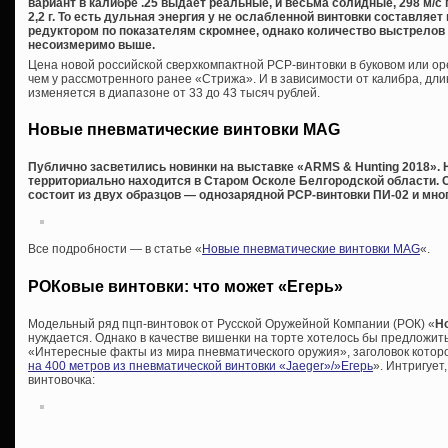
вариант в калибре .25 выдает реальные, и весьма солидные, 298 м/с 
2,2 г. То есть дульная энергия у не ослабленной винтовки составляет
редуктором по показателям скромнее, однако количество выстрелов
несоизмеримо выше.
Цена новой российской сверхкомпактной PCP-винтовки в буковом или ор
чем у рассмотренного ранее «Стрижа». И в зависимости от калибра, дли
изменяется в диапазоне от 33 до 43 тысяч рублей.
Новые пневматические винтовки MAG
Публично засветились новинки на выставке «ARMS & Hunting 2018». 
территориально находится в Старом Осколе Белгородской области. 
состоит из двух образцов — однозарядной PCP-винтовки ПИ-02 и мно
Все подробности — в статье «
Новые пневматические винтовки MAG
«.
РОКовые винтовки: что может «Егерь»
Модельный ряд пцп-винтовок от Русской Оружейной Компании (РОК) «
H
нуждается. Однако в качестве вишенки на торте хотелось бы предложить
«Интересные факты из мира пневматического оружия», заголовок которой
на 400 метров из пневматической винтовки «Jaeger»/»Егерь
». Интригует
винтовочка: