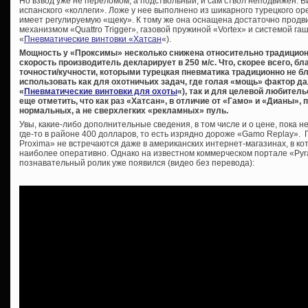
Но взвод уже не переломом, а подствольный, и сам ствол неподвижен. В
испанского «коллеги». Ложе у нее выполнено из шикарного турецкого ор
имеет регулируемую «щеку». К тому же она оснащена достаточно про
механизмом «Quattro Trigger», газовой пружиной «Vortex» и системой га
«
Пневматические винтовки «Хатсан
«).
Мощность у «Проксимы» несколько снижена относительно традицион
скорость производитель декларирует в 250 м/с. Что, скорее всего, б
точности/кучности, которыми турецкая пневматика традиционно не бл
использовать как для охотничьих задач, где голая «мощь» фактор д
«
Пневматические винтовки для охоты
«), так и для целевой любител
еще отметить, что как раз «Хатсан», в отличие от «Гамо» и «Дианы»
нормальных, а не сверхлегких «рекламных» пуль.
Увы, какие-либо дополнительные сведения, в том числе и о цене, пока 
где-то в районе 400 долларов, то есть изрядно дороже «Gamo Replay».
Proxima» не встречаются даже в американских интернет-магазинах, в к
наиболее оперативно. Однако на известном коммерческом портале «Pyr
познавательный ролик уже появился (видео без перевода):