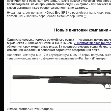
пружиной GRS (Gas Ram System). А также некоей системой RAS (Recoi
производителя, на 40 процентов снижающей «импульс» при отскоке п
как он выглядит и где расположен, понять не удалось.
Ну да ладно, вот появится «Dead Eye GRS» в российских магазинах, тогд
поклонники «Норики» перебежали в стан соперников :)).
Новые винтовки компании 
Один из мировых лидеров оружейного рынка — именитая, но чрезвы
германская «Dianawerk GmbH & Co. KG» (см.
«Пневматические винтов
обновляет свои модельные ряды. За предшествующие годы, букваль
изменения касались в основном вариантов оформления ложа.
Например, «магнумы» 31-й и «супермагнумы» 350-й серий получили экст
«энергичного дизайна» с фирменным названием «Panther» (Пантера).
«
Diana Panther 31 Pro Compac
t»