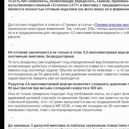
то есть КИТ-комплекты, позволяющие переделать, скажем, пружинно
мультикомпрессионный «Crosman-1377» в винтовку с предварительной 
является полностью готовым изделием (на фото внизу он в фирменно
Достаточно подробно я описал «Стрижа» в статье «
Пневматические вин
произошли некоторые изменения. Так, «объект 258» теперь выпускается 
но и в традиционном для «воздушек» 4,5-миллиметровом варианте с то
джоуля:
Но отличия заключаются не только в этом. 5,5-миллиметровая версия
охотничьих винтовок, безредукторная.
То есть владелец сам подбирает под определенный вид боеприпасов оп
позволяющее добиться стабильных по скорости и вместе с тем наиболее
именно под охотничьи задачи. Обычно количество их невелико — у «Стр
(потенциально до 50 джоулей), затем давление начинает заметно снижа
характеристик говорить уже не приходится.
Редуктор 4,5-миллиметровой версии позволяет сохранять давление 
90 выстрелов при весьма солидной скорости в 300 м/с.
Она не только прекрасно подходит под требования охоты, но и дает воз
вдумчивой целевой стрельбе по мишеням. Кроме того, как заметно на 
ствольной коробке, этот «Стриж» выпускается как на традиционной базе 
его газобаллонного собрата МР-553К, к тому же оснащен не 30-сантим
ижевским стволом, тоже с интегрированным глушителем.
До законных 3 джоулей винтовка ослаблена зауженным отверстием 