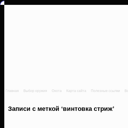
Главная
Выбор оружия
Охота
Карта сайта
Полезные ссылки
В
Записи с меткой ‘винтовка стриж’