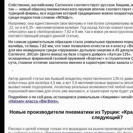
Собственно, английскому Carnovore соответствует русское Хищник, 
так — новый образец пневматического оружия вполне соответствует
турецкой фирмы, все изделия которой традиционно можно охаракте
среди подростков словом «МОЩЬ!».
Например, она единственная свои магнумы и тем более супермагнумы вы
.22, но и в 6,35—миллиметровом калибре. Год назад Хатсан освоил про
«Hercules» как в «бигборовских» 7,62 и 9 мм, так и вовсе уж монструозном
соответствующий раздел данной статьи).
Но самым удивительным образцом стала уникальная пружинно-порш
калибра, то бишь 7,62 мм, что тоже позволило отнести ее к классу «
для нее невиданную среди «пружинок» дульную энергию в 45 джоуле
Carnivore .30Cal» (фото внизу) на базе старого доброго «Хатсан 135».
оснащенных фирменной газовой пружиной «Вортекс» и глушителем QE 
сути, главное отличие заключено именно в характеристиках канала с
Автор данной статьи как бывший владелец перестволенного 135-го давн
избыточны для калибра 4,5 мм, а вот 5,5-миллиметровые варианты вполн
вызвал некие подозрения, поскольку реальных возможностей любой ны
поршневой винтовки для этого уже маловато, и траектория пули будет уж
Подробнее о по сей день остающемся уникальным «Хищнике» читайт
«Hatsan» класса «Big Bore».
Новые производители пневматики из Турции: «Крал
следующий?
Рассказ о целой плеяде только что вышедших на рынок производителей
вы найдете в статье «
Турецкая пневматика: единым фронтом
«. На фото