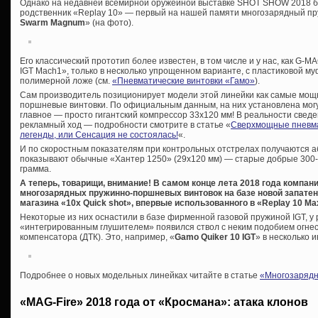
Однако на недавней всемирной оружейной выставке SHOT SHOW 2018 б
родственник «Replay 10» — первый на нашей памяти многозарядный п
Swarm Magnum
» (на фото).
Его классический прототип более известен, в том числе и у нас, как G-M
IGT Mach1», только в несколько упрощенном варианте, с пластиковой муф
полимерной ложе (см.
«Пневматические винтовки «Гамо»
).
Сам производитель позиционирует модели этой линейки как самые мощ
поршневые винтовки. По официальным данным, на них установлена мог
главное — просто гигантский компрессор 33х120 мм! В реальности сведе
рекламный ход — подробности смотрите в статье «
Сверхмощные пневма
легенды, или Сенсация не состоялась!
«.
И по скоростным показателям при контрольных отстрелах получаются аб
показывают обычные «Хантер 1250» (29х120 мм) — старые добрые 300-31
грамма.
А теперь, товарищи, внимание! В самом конце лета 2018 года компа
многозарядных пружинно-поршневых винтовок на базе новой запате
магазина «10x Quick shot», впервые использованного в «Replay 10 Ma
Некоторые из них оснастили в базе фирменной газовой пружиной IGT, у 
«интегрированным глушителем» появился ствол с неким подобием огнес
компенсатора (ДТК). Это, например, «
Gamo Quiker 10 IGT
» в несколько 
Подробнее о новых модельных линейках читайте в статье
«Многозарядн
«MAG-Fire» 2018 года от «Кросмана»: атака клонов