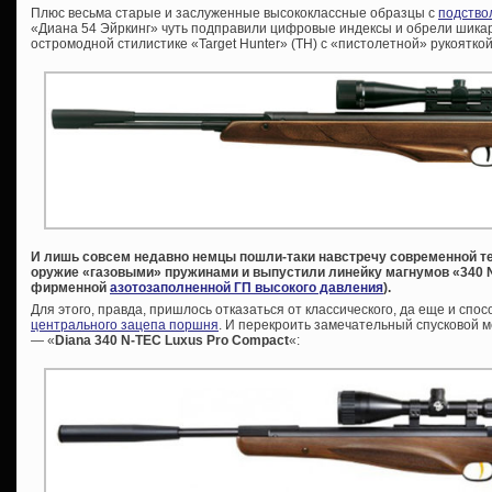
Плюс весьма старые и заслуженные высококлассные образцы с
подство
«Диана 54 Эйркинг» чуть подправили цифровые индексы и обрели шикар
остромодной стилистике «Target Hunter» (ТН) с «пистолетной» рукоятко
И лишь совсем недавно немцы пошли-таки навстречу современной т
оружие «газовыми» пружинами и выпустили линейку магнумов «340 N
фирменной
азотозаполненной ГП высокого давления
).
Для этого, правда, пришлось отказаться от классического, да еще и сп
центрального зацепа поршня
. И перекроить замечательный спусковой 
— «
Diana 340 N-TEC Luxus Pro Compact
«: