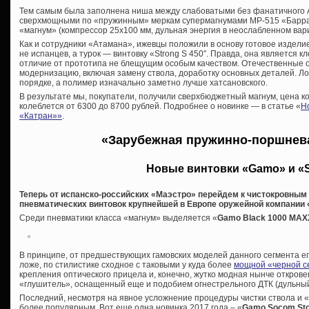
Тем самым была заполнена ниша между слабоватыми без фанатичного 
сверхмощными по «пружинным» меркам супермагнумами МР-515 «Барраку
«магнум» (компрессор 25х100 мм, дульная энергия в неослабленном вар
Как и сотрудники «Атамана», ижевцы положили в основу готовое издели
не испанцев, а турок — винтовку «
Strong S 450″. Правда, она является 
отличие от прототипа не блещущим особым качеством. Отечественные 
модернизацию, включая замену ствола, доработку основных деталей. Ложу
порядке, а полимер изначально заметно лучше хатсановского.
В результате мы, покупатели, получили сверхбюджетный магнум, цена к
колеблется от 6300 до 8700 рублей. Подробнее о новинке — в статье «
Н
«Катран»»
.
«Зарубежная пружинно-поршнев
Новые винтовки «Gamo» и «S
Теперь от испанско-российских «Маэстро» перейдем к чистокровны
пневматических винтовок крупнейшей в Европе оружейной компании 
Среди пневматики класса «магнум» выделяется «
Gamo
Black 1000 MAX
В принципе, от предшествующих гамовских моделей данного сегмента е
ложе, по стилистике сходное с таковыми у куда более
мощной «черной с
крепления оптического прицела и, конечно, жутко модная нынче откро
«глушитель», оснащенный еще и подобием огнестрельного ДТК (дульный
Последний, несмотря на явное усложнение процедуры чистки ствола и «
более популярным. Вот еще одна новинка 2017 года – «
Gamo Socom St