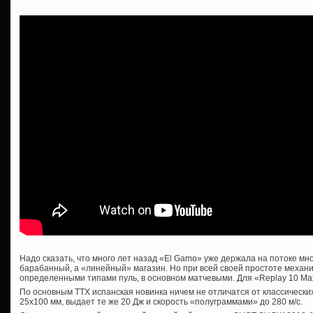
Надо сказать, что много лет назад «El Gamo» уже держала на потоке м
барабанный, а «линейный» магазин. Но при всей своей простоте механи
определенными типами пуль, в основном матчевыми. Для «Replay 10 Ma
По основным ТТХ испанская новинка ничем не отличатся от классически
25х100 мм, выдает те же 20 Дж и скорость «полуграммами» до 280 м/с.