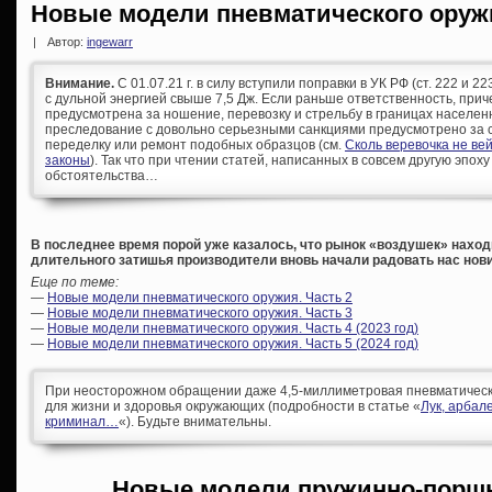
Новые модели пневматического оруж
|
Автор:
ingewarr
Внимание.
С 01.07.21 г. в силу вступили поправки в УК РФ (ст. 222 и 
с дульной энергией свыше 7,5 Дж. Если раньше ответственность, при
предусмотрена за ношение, перевозку и стрельбу в границах населен
преследование с довольно серьезными санкциями предусмотрено за с
переделку или ремонт подобных образцов (см.
Сколь веревочка не ве
законы
). Так что при чтении статей, написанных в совсем другую эпоху
обстоятельства…
В последнее время порой уже казалось, что рынок «воздушек» находи
длительного затишья производители вновь начали радовать нас нов
Еще по теме:
—
Новые модели пневматического оружия. Часть 2
—
Новые модели пневматического оружия. Часть 3
—
Новые модели пневматического оружия. Часть 4 (2023 год)
—
Новые модели пневматического оружия. Часть 5 (2024 год)
При неосторожном обращении даже 4,5-миллиметровая пневматическа
для жизни и здоровья окружающих (подробности в статье «
Лук, арбал
криминал…
«). Будьте внимательны.
Новые модели пружинно-порш