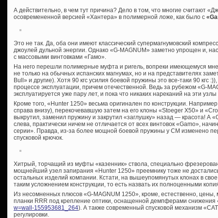
А действительно, в чем тут причина? Дело в том, что многие считают «Д
осовремененной версией «Хантера» в полимерной ложе, как было с
«Ga
Это не так. Да, оба они имеют классический супермагнумовский компре
джоулей дульной энергии. Однако «G-MAGNUM» заметно упрощен и, нас
с массовыми винтовками «Гамо».
На него перешли полимерные муфта и ригель, вопреки имеющемуся мн
не только на обычных испанских магнумах, но и на представителях зам
Bull» и другие). Хотя 90 кгс усилия боевой пружины это все-таки 90 кгс :))
процессе эксплуатации, причем отечественной. Ведь за рубежом «G-
эксплуатируется уже пару лет, и пока что никаких нареканий на эти узлы
Кроме того, «Hunter 1250» весьма оригинален по конструкции. Наприме
справа внизу), перекочевавшую затем на его клоны «Stoeger Х50» и «Cro
выкрутил, заменил пружину и закрутил «заглушку» назад — красота! А 
слева, практически ничем не отличается от всех винтовок «Gamo», начин
серии». Правда, из-за более мощной боевой пружины у СМ изменено пер
спусковой крючок.
Хитрый, торчащий из муфты «казенник» ствола, специально фрезерован
мощнейший узел запирания «Hunter 1250» преемнику тоже не достались
остальных изделий компании. Кстати, на вышеупомянутых клонах в свое
таким усложнением конструкции, то есть назвать их полноценными копи
Из несомненных плюсов «G-MAGNUM 1250», кроме, естественно, цены, 
планки RRR под крепление оптики, оснащенной демпферами снижения 
w=wall-155953681_264
). А также современный спусковой механизм «C
регулировки.