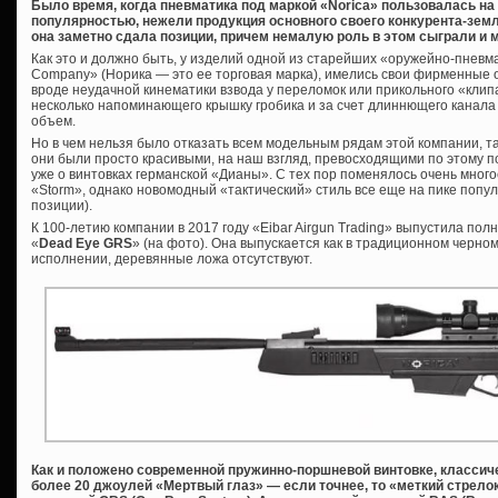
Было время, когда пневматика под маркой «Norica» пользовалась н
популярностью, нежели продукция основного своего конкурента-зем
она заметно сдала позиции, причем немалую роль в этом сыграли и
Как это и должно быть, у изделий одной из старейших «оружейно-пневма
Company» (Норика — это ее торговая марка), имелись свои фирменные о
вроде неудачной кинематики взвода у переломок или прикольного «клипа
несколько напоминающего крышку гробика и за счет длиннющего канал
объем.
Но в чем нельзя было отказать всем модельным рядам этой компании, та
они были просто красивыми, на наш взгляд, превосходящими по этому п
уже о винтовках германской «Дианы». С тех пор поменялось очень многое
«Storm», однако новомодный «тактический» стиль все еще на пике попул
позиции).
К 100-летию компании в 2017 году «Eibar Airgun Trading» выпустила по
«
Dead Eye GRS
» (на фото). Она выпускается как в традиционном черно
исполнении, деревянные ложа отсутствуют.
Как и положено современной пружинно-поршневой винтовке, классиче
более 20 джоулей «Мертвый глаз» — если точнее, то «меткий стрело