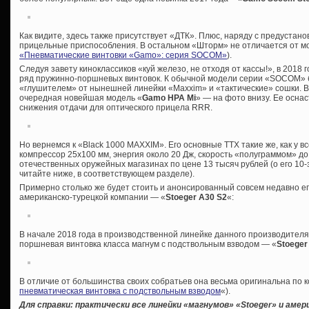
Как видите, здесь также присутствует «ДТК». Плюс, наряду с предустан
прицельные приспособления. В остальном «Шторм» не отличается от мо
«Пневматические винтовки «Gamo»: серия SOCOM»
).
Следуя завету киноклассиков «куй железо, не отходя от кассы!», в 2018
ряд пружинно-поршневых винтовок. К обычной модели серии «SOCOM» б
«глушителем» от нынешней линейки «Maxxim» и «тактические» сошки. В
очередная новейшая модель «
Gamo HPA Mi
» — на фото внизу. Ее осна
снижения отдачи для оптического прицела RRR.
Но вернемся к «Black 1000 MAXXIM». Его основные ТТХ такие же, как у в
компрессор 25х100 мм, энергия около 20 Дж, скорость «полуграммом» до
отечественных оружейных магазинах по цене 13 тысяч рублей (о его 10
читайте ниже, в соответствующем разделе).
Примерно столько же будет стоить и анонсированный совсем недавно ег
американско-турецкой компании — «
Stoeger A30 S2
«:
В начале 2018 года в производственной линейке данного производител
поршневая винтовка класса магнум с подствольным взводом — «
Stoeger
В отличие от большинства своих собратьев она весьма оригинальна по к
пневматическая винтовка с подствольным взводом
«).
Для справки: практически все линейки «магнумов» «
Stoeger» и амер