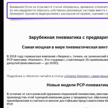
Внимание! Если на этом месте статья оборвалась, временно отключи
из них умудряются обрезать собственно рекламные заставки вместе с
блокируют просмотр видеороликов с рассказом об оружии, сценами ст
Зарубежная пневматика с предвари
Самая мощная в мире пневматическая вин
В 2018 году германская компания «Умарекс», точнее, ее заокеанский
PCP-винтовку «Hammer». Это «чудище», стреляющее 35-граммовыми
джоулей (максимально — до 1030!).
Подробнее о «Молоте» читайте в статье
«Umarex Hammer»: самая мощна
Новые модели PCP-пневматики
В отличие от хатсановской пружинно-поршневой пневматики, винтовк
производства этой турецкой компании даже у продвинутых эйрганне
пренебрежения и считаются вполне достойными представителями бю
PCP.