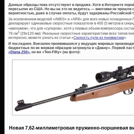
Данные образцы пока отсутствуют в продаже. Хотя в Интернете поро
пересылке из США. Но вы на это не ведитесь — винтовки не прошли 
вероятностью, даже в случае оплаты, будут задержаны Российской 
За исключением моделей «AM03» и «AR8» для всех новых оснащенных 
декларирует одинаковые скоростные показатели в 400 (!) метров в секунд
«магнумов», что для «суперов», хотя у первых объем компрессора соста
3
79 см
(29х120 мм). Реальные скоростные характеристики всех типов пне
интересно, можете узнать из статьи «
Скорость пули из пневматики
».
И последнее. Внезапно проявившаяся у ведущих мировых производи
бюджетных по их меркам образцов затронула и «Диану». Первой ласт
«Diana 250»
, он же «Two-Fifty» (на фото):
Новая 7,62-миллиметровая пружинно-поршневая в