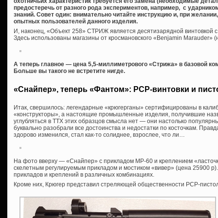
охотничьих характеристик требуется его замена (необходимые детали
предостеречь от разного рода экспериментов, например, с ударнико
знаний. Совет один: внимательно читайте инструкцию и, при желани
опытных пользователей данного изделия.
И, наконец, «Объект 258» СТРИЖ является десятизарядной винтовкой 
Здесь использованы магазины от кросмановского «Benjamin Marauder» (
А теперь главное — цена 5,5-миллиметрового «Стрижа» в базовой ко
Больше вы такого не встретите нигде.
«Снайпер», теперь «Фантом»: PCP-винтовки и пист
Итак, свершилось: легендарные «крюгерганы» сертифицированы в калибр
«конструкторы», а настоящие промышленные изделия, получившие наз
углубляться в ТТХ этих образцов смысла нет — они настолько популярн
буквально разобрали все достоинства и недостатки по косточкам. Правд
здорово изменился, стал как-то солиднее, взрослее, что ли…
На фото вверху — «Снайпер» с прикладом МР-60 и креплением «ласточки
скелетным регулируемым прикладом и мостиком «вивер» (цена 25900 р)
прикладов и креплений в различных комбинациях.
Кроме них, Крюгер представил стреляющей общественности PCP-писто