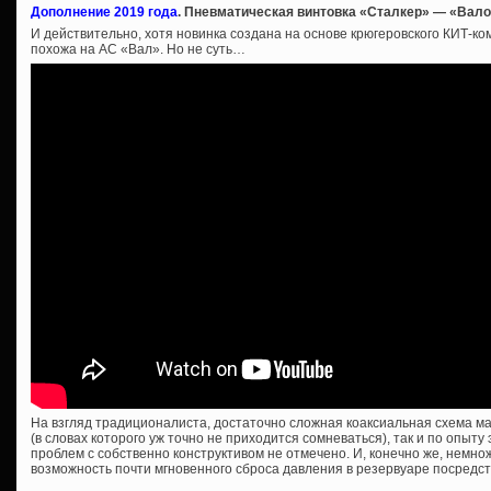
Дополнение 2019 года
. Пневматическая винтовка «Сталкер» — «Вал
И действительно, хотя новинка создана на основе крюгеровского КИТ-ко
похожа на АС «Вал». Но не суть…
На взгляд традиционалиста, достаточно сложная коаксиальная схема мал
(в словах которого уж точно не приходится сомневаться), так и по опыту
проблем с собственно конструктивом не отмечено. И, конечно же, немн
возможность почти мгновенного сброса давления в резервуаре посредс