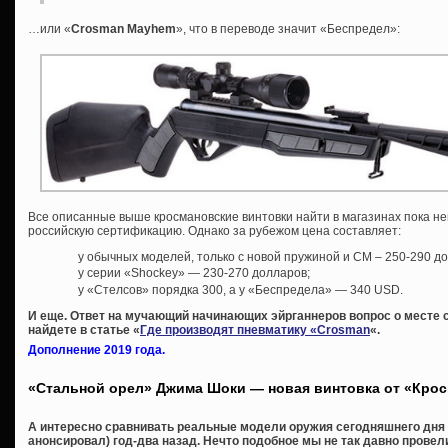
…или «
Crosman Mayhem
», что в переводе значит «Беспредел»:
Все описанные выше кросмановские винтовки найти в магазинах пока н
российскую сертификацию. Однако за рубежом цена составляет:
у обычных моделей, только с новой пружиной и СМ – 250-290 д
у серии «Shockey» — 230-270 долларов;
у «Стелсов» порядка 300, а у «Беспредела» — 340 USD.
И еще. Ответ на мучающий начинающих эйрганнеров вопрос о месте 
найдете в статье «
Где производят пневматику «Crosman
«.
Дополнение 2019 года.
«Стальной орел» Джима Шоки — новая винтовка от «Кро
А интересно сравнивать реальные модели оружия сегодняшнего дня с
анонсировал) год-два назад. Нечто подобное мы не так давно провел