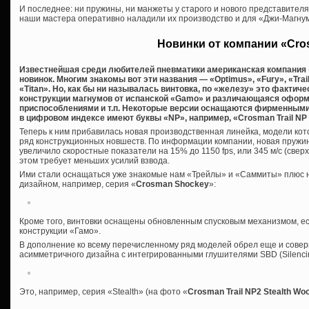
И последнее: ни пружины, ни манжеты у старого и нового представител
наши мастера оперативно наладили их производство и для «Джи-Магну
Новинки от компании «Cr
Известнейшая среди любителей пневматики американская компания 
новинок. Многим знакомы вот эти названия — «Optimus», «Fury», «Trai
«Titan». Но, как бы ни называлась винтовка, по «железу» это фактич
конструкции магнумов от испанской «Gamo» и различающаяся офор
приспособлениями и т.п. Некоторые версии оснащаются фирменными 
в цифровом индексе имеют буквы «NP», например, «Crosman Trail N
Теперь к ним прибавилась новая производственная линейка, модели кото
ряд конструкционных новшеств. По информации компании, новая пружин
увеличило скоростные показатели на 15% до 1150 fps, или 345 м/с (сверх
этом требует меньших усилий взвода.
Ими стали оснащаться уже знакомые нам «Трейлы» и «Саммиты» плюс 
дизайном, например, серия «
Crosman Shockey
»:
Кроме того, винтовки оснащены обновленным спусковым механизмом, е
конструкции «Гамо».
В дополнение ко всему перечисленному ряд моделей обрел еще и сове
асимметричного дизайна с интегрированными глушителями SBD (Silencing
Это, например, серия «Stealth» (на фото «
Crosman Trail NP2 Stealth Wo