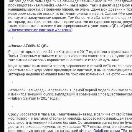
Так, уже долгие годы едва ли не самым дешевым (около 30 т.р.) предло
производственная линейка «AT-44», как в одно-, так и в десятизарядно
нынешним меркам, откровенно говоря, не очень. Даже мой древний и т
некотором сходстве ложа и то выглядит симпатичнее :)). Однако 44-я сер
пользуется заслуженным спросом. Тем более, что «Хатсан» в последни
экстерьер, оснастил некоторые версии ложами из турецкого ореха, рег
толстостенными стволами с интегрированным глушителем «QE», «QuietEn
«Пневматические винтовки «Хатсан»
):
«
Hatsan AT44W-10 QE
«
Еще некоторые версии 44-х «Хатсанов» с 2017 года стали выпускаться 
Tact»). Основным отличием которого являются «пистолетная» рукоятка 
таковым на некоторых вариантах «Galatian», о которых чуть ниже.
Когда-то заметным шагом вперед в сравнении с серией «AT» стало появ
действительно куда более продвинутые винтовки, и ныне пользующиеся
экстерьер недавно компания внесла похожие изменения, на фото — «
Ha
Затем пришел черед «Галатианов». С самой первой модели они вызвали
изменился внешний облик, выглядящий в сравнении с предшественникам
«Hatsan Galatian I» 2017 года):
Сразу бросается в глаза т.н. «биатлонный» взвод, в отличие от свойст
«болтового», и цельная ствольная коробка, здорово напоминающая таков
реальности изменений намного больше. Останавливаться на них не буд
достаточно хорошо изучены энтузиастами PCP-пневматики, и информации
порекомендую познакомиться со статьей
«Hatsan Galatian» серии TS»
, 