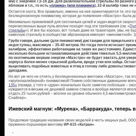
мм) с энергией 7,5-16 Дж. Для развлекательной стрельбы по разного
яблокам и т.п., то есть
«плинка» (или плинкинга)
, 22-й калибр тоже не 
Остается охота. Все правильно, именно на нее ориентируются те, кто п
безлицензионную пневматику, которая до появления «Маэстро» была до
Минимально приемлемой для охотничьих целей и задач видится скорость 
перечисленных выше пуль вполне походят под эти требования (см. «
Пул
стрельбы
»). И все бы хорошо, вот только даже их траектория, увы, не б
навесную стрельбу в сообществе эйрганнеров именуют «минометной» :))
Грубо говоря, дальние (для пневматики) дистанции для прицельного
недоступны, максимум – 35-40 метров. Но тогда почти исчезает пре
калибром, эффективно работающим на таких же расстояниях. Единс
несколько большем останавливающем действии тяжелых 5,5-миллим
по охотничьим меркам энергии «Маэстро» не будет хватать для увер
корпуса более-менее серьезной добычи, вроде утки или зайца. Остаетс
выцеливать подобных животных и птиц в голову либо довольствоват
дроздами.
Но вот уж чего не отнять у безлицензионных винтовок «Маэстро», так 
«крупнокалиберной» пневматикой! Помню собственные давнишние впе
135»
(правда, у того и «дури» изначально было заметно побольше – окол
нуждаются в весьма не дешевой замене ствола и вообще являются впол
отдать 25 тысяч рублей – вполне на уровне обычного 4,5-миллиметрово
Снайпер».
Ижевский магнум: «Мурена», «Барракуда», теперь 
Продолжая традицию названия своих моделей в честь хищных рыб, ООО
пружинно-поршневую винтовку
ИР-615 «Катран»
.