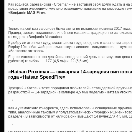
Как водится, заокеанский «Crosman» не заставил себя долго ждать и на
представил очередную, уже многозарядную, вариацию на гамовскую те
«
Benjamin MAG-Fire
«.
Только на сей раз за основу была взята не испанская новинка 2017 года
Правда, вместо тогдашнего линейного магазина традиционно использо
от модели «Benjamin Marauder».
К добру ли это или к худу, сказать пока трудно, однако в сравнении с 
Replay 10» в Маг-Файере наличествуют лишние телодвижения — пулю 
«болтового затвора».
Еще из известного про девайс на сегодняшний день: планируемая цена 
рубежом) калибры — .177 (4,5 мм) и .22 (5,5 мм).
«Hatsan Proxima» — шикарная 14-зарядная винтовк
года «Hatsan SpeedFire»
Турецкий «Хатсан» тоже порадовал любителей нестандартной пружинн
разработкой — 14-зарядной (в калибре 4,5 мм) моделью
«Hatsan Proxim
Как и у гамовского конкурента, здесь использованы оснащенные пружи
типа, аналогичные таковым у полуавтоматических турецких PCP-винтово
разделе). В зависимости от калибра они вмещают 14 пулек для 4,5 мм, 12 