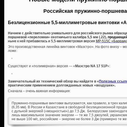
Российская пружинно-поршнева
Безлицензионные 5,5-миллиметровые винтовки «А
Начнем с действительно уникального для российского рынка образца
поршневой «переломки» охотничьего калибра 5,5 мм (.22),
продающейс
ныне к ней прибавилась и 5,5-миллиметровая версия
МР-515С «Барраку
Это производственная линейка винтовок «Маэстро». На фото внизу – мо
ложе:
Существуют и «полимерная» версия — «
Маэстро NA 17 51P
«:
Замечательный их технический обзор вы найдете в «
Полезных ссыл
практическим применением долгожданных новых «воздушек».
Сначала – очень важная информация:
Пружинно-поршневые винтовки выпускаются, как правило, в трех калибра
(6,35 мм). В России и Казахстане в свободной безлицензионной прода
с дульной энергией («мощностью») до 7,5 Дж. Белорусские законода
лишь максимальное значение энергии — те же 7,5 джоулей, украинские
не выше 100 м/с, российские – энергию не более 3 Дж (примерно те же 