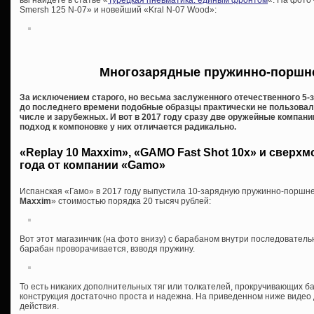
Smersh 125 N-07» и новейший «Kral N-07 Wood»:
Многозарядные пружинно-поршн
За исключением старого, но весьма заслуженного отечественного 5-з
до последнего времени подобные образцы практически не пользовал
числе и зарубежных. И вот в 2017 году сразу две оружейные компан
подход к компоновке у них отличается радикально.
«Replay 10 Maxxim», «GAMO Fast Shot 10x» и сверх
года от компании «Gamo»
Испанская «Гамо» в 2017 году выпустила 10-зарядную пружинно-поршн
Maxxim
» стоимостью порядка 20 тысяч рублей:
Вот этот магазинчик (на фото внизу) с барабаном внутри последователь
барабан проворачивается, взводя пружину.
То есть никаких дополнительных тяг или толкателей, прокручивающих ба
конструкция достаточно проста и надежна. На приведенном ниже видео
действия.