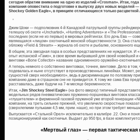
сегодня обратим внимание на одно из изделий «Crosman». Итак, года
компания оповестила о подготовке к выпуску двух новых моделей — «
Shockey Golden Eagle», в принципе отличающихся только расцветкой 
Джим Шоки — подполковник 4-й Канадской патрульной группы рейнджер
телешоу об охоте «Uncharted», «Hunting Adventures» и «The Professional
последних (если не из первых) в мировых рейтингах. Его дочь Ева — сов
являющаяся «лицом» охотничьей женской общественности :)). Она стала
обложку «Field & Stream» – журнала об охоте и рыбалке, основанного еще
В общем, эта звездная пара в особых представлениях не нуждается. И 
опыт испанской «Гамо», в свое время выбравшей для своей новейшей и 
винтовки «Bone Collector» название одноименного оружейно-охотничьег
А теперь немного о собственно винтовках, точнее, винтовке. Дело в том,
подевалась и ныне отсутствует в производственных линейках. Может, 
сущностей сверх необходимого», ведь в дискриминации по половому пр
компанию даже в страшном сне не привидится. К тому же сама Ева предп
расставалась, даже будучи на 7-м месяце беременности.
Итак, «
Jim Shockey Steel Eagle
» (на фото вверху) типичный представит
модельных рядов пневматических пружинно-поршневых винтовок класса
«глушителем» и фирменной газовой пружиной уже второй генерации «Nitr
компании, на треть сильнее прежней, что увеличило скоростные показате
(сверхлегкими пульками 4,5 мм, прим. наше), но при этом требует меньш
Выпускается «Стальной Орел» исключительно в калибре .22. Оно и понят
позиционируемой как охотничья. Выдает до 950 fps, в базе комплектует
«Мертвый глаз» — первая тактическая 