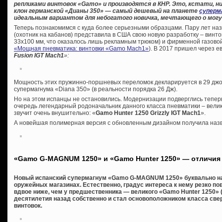
репликами винтовок «
Gamo» и производятся в КНР. Это, кстати, ни
клон германской «Дианы 350» — самый дешевый на планете
суперм
идеальным вариантом для небогатого новичка, мечтающего о могу
Теперь познакомимся с куда более серьезными образцами. Пару лет на
(охотник на кабанов) представила в США свою новую разработку – винто
33х100 мм, что оказалось лишь рекламным трюком) и фирменной газовой 
«Мощная пневматика: винтовки «Gamo Maсh1»
). В 2017 пришел через 
Fusion IGT Mach1
»:
Мощность этих пружинно-поршневых переломок декларируется в 29 джоул
супермагнума «Diana 350» (в реальности порядка 26 Дж).
Но на этом испанцы не остановились. Модернизации подверглись теперь
очередь легендарный родоначальник данного класса пневматики – велик
звучит очень внушительно: «
Gamo Hunter 1250 Grizzly IGT Mach1
».
А новейшая полимерная версия с обновленным дизайном получила на
«Gamo G-MAGNUM 1250» и «Gamo Hunter 1250» — отличия
Новый испанский супермагнум «Gamo G-MAGNUM 1250» буквально на
оружейных магазинах. Естественно, градус интереса к нему резко по
вдвое ниже, чем у предшественника — великого «Gamo Hunter 1250» (
десятилетия назад собственно и стал основоположником класса с
винтовок.