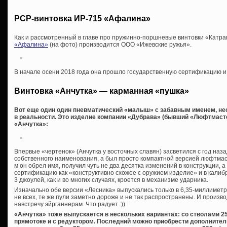
PCP-винтовка ИР-715 «Афалина»
Как и рассмотренный в главе про пружинно-поршневые винтовки «Катра
«Афалина»
(на фото) производится ООО «Ижевские ружья».
В начале осени 2018 года она прошло государственную сертификацию и
Винтовка «Анчутка» — карманная «пушка»
Вот еще один один пневматический «малыш» с забавным именем, не
в реальности. Это изделие компании «Дубрава» (бывший «Люфтмаст
«Анчутка»:
Впервые «чертенок» (Анчутка у восточных славян) засветился с год наза
собственного наименования, а был просто компактной версией люфтмас
м он обрел имя, получил чуть не два десятка изменений в конструкции, 
сертификацию как «конструктивно схожее с оружием изделие» и в калиб
3 джоулей, как и во многих случаях, кроется в механизме ударника.
Изначально обе версии «Лесника» выпускались только в 6,35-миллиметр
не всех, те же пули заметно дороже и не так распространены. И произ
навстречу эйрганнерам. Что радует :)).
«Анчутка» тоже выпускается в нескольких вариантах: со стволами 25
прямотоке и с редуктором. Последний можно приобрести дополнител