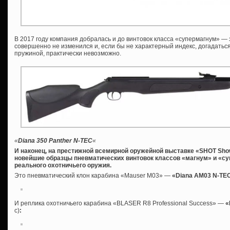
В 2017 году компания добралась и до винтовок класса «супермагнум» —
совершенно не изменился и, если бы не характерный индекс, догадаться
пружиной, практически невозможно.
«
Diana 350 Panther N-TEC
«
И наконец, на престижной всемирной оружейной выставке «SHOT Sh
новейшие образцы пневматических винтовок классов «магнум» и «с
реального охотничьего оружия.
Это пневматический клон карабина «Mauser M03» —
«Diana AM03 N-TE
И реплика охотничьего карабина «BLASER R8 Professional Success» —
«
с)
: