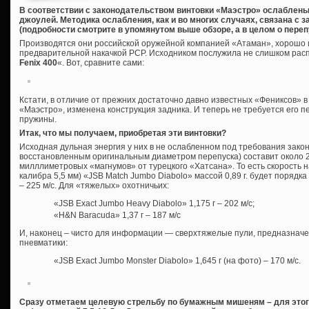
В соответствии с законодательством винтовки «Маэстро» ослаблены
джоулей. Методика ослабления, как и во многих случаях, связана с
(подробности смотрите в упомянутом выше обзоре, а в целом о пере
Производятся они российской оружейной компанией «Атаман», хорошо 
предварительной накачкой PCP. Исходником послужила не слишком расп
Fenix 400
«. Вот, сравните сами:
Кстати, в отличие от прежних достаточно давно известных «Фениксов» в 
«Маэстро», изменена конструкция задника. И теперь не требуется его п
пружины.
Итак, что мы получаем, приобретая эти винтовки?
Исходная дульная энергия у них в не ослабленном под требования зако
восстановленным оригинальным диаметром перепуска) составит около 2
милллиметровых «магнумов» от турецкого «Хатсана». То есть скорость н
калибра 5,5 мм) «JSB Match Jumbo Diabolo» массой 0,89 г. будет порядка 2
– 225 м/с. Для «тяжелых» охотничьих:
«JSB Exact Jumbo Heavy Diabolo» 1,175 г – 202 м/с;
«H&N Baracuda» 1,37 г – 187 м/с
И, наконец – чисто для информации — сверхтяжелые пули, предназнач
пневматики:
«JSB Exact Jumbo Monster Diabolo» 1,645 г (на фото) – 170 м/с.
Сразу отметаем целевую стрельбу по бумажным мишеням – для этого 