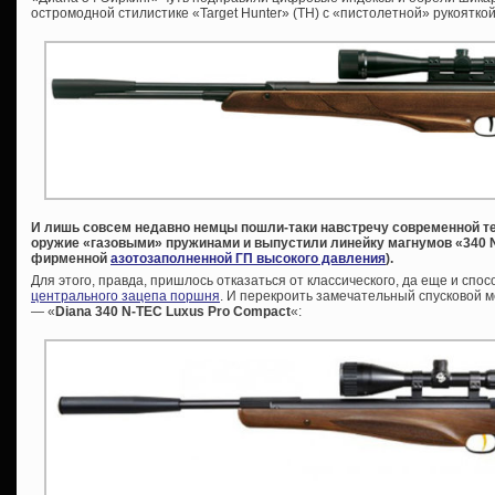
остромодной стилистике «Target Hunter» (ТН) с «пистолетной» рукоятко
И лишь совсем недавно немцы пошли-таки навстречу современной т
оружие «газовыми» пружинами и выпустили линейку магнумов «340 N
фирменной
азотозаполненной ГП высокого давления
).
Для этого, правда, пришлось отказаться от классического, да еще и сп
центрального зацепа поршня
. И перекроить замечательный спусковой 
— «
Diana 340 N-TEC Luxus Pro Compact
«: