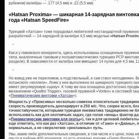
рубежом) калибры — .177 (4,5 мм) и .22 (5,5 мм).
«Hatsan Proxima» — шикарная 14-зарядная винтовк
года «Hatsan SpeedFire»
Турецкий «Хатсан» тоже порадовал любителей нестандартной пружинн
разработкой — 14-зарядной (в калибре 4,5 мм) моделью
«Hatsan Proxim
Как и у гамовского конкурента, здесь использованы оснащенные пружи
типа, аналогичные таковым у полуавтоматических турецких PCP-винтово
разделе). В зависимости от калибра они вмещают 14 пулек для 4,5 мм, 12 
Но взвод уже не переломом, а подствольный, и сам ствол неподвижен. В
испанского «коллеги». Ложе у нее выполнено из шикарного турецкого ор
имеет регулируемую «щеку». К тому же она оснащена достаточно про
механизмом «Quattro Trigger», газовой пружиной «Vortex» и системой га
«
Пневматические винтовки «Хатсан
«).
Мощность у «Проксимы» несколько снижена относительно традицион
скорость производитель декларирует в 250 м/с. Что, скорее всего, б
точности/кучности, которыми турецкая пневматика традиционно не бл
использовать как для охотничьих задач, где голая «мощь» фактор д
«
Пневматические винтовки для охоты
«), так и для целевой любител
еще отметить, что как раз «Хатсан», в отличие от «Гамо» и «Дианы»
нормальных, а не сверхлегких «рекламных» пуль.
Увы, какие-либо дополнительные сведения, в том числе и о цене, пока 
где-то в районе 400 долларов, то есть изрядно дороже «Gamo Replay».