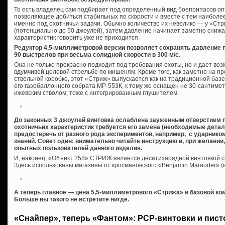
То есть владелец сам подбирает под определенный вид боеприпасов оп
позволяющее добиться стабильных по скорости и вместе с тем наиболее
именно под охотничьи задачи. Обычно количество их невелико — у «Стр
(потенциально до 50 джоулей), затем давление начинает заметно снижа
характеристик говорить уже не приходится.
Редуктор 4,5-миллиметровой версии позволяет сохранять давление 
90 выстрелов при весьма солидной скорости в 300 м/с.
Она не только прекрасно подходит под требования охоты, но и дает воз
вдумчивой целевой стрельбе по мишеням. Кроме того, как заметно на 
ствольной коробке, этот «Стриж» выпускается как на традиционной базе 
его газобаллонного собрата МР-553К, к тому же оснащен не 30-сантим
ижевским стволом, тоже с интегрированным глушителем.
До законных 3 джоулей винтовка ослаблена зауженным отверстием 
охотничьих характеристик требуется его замена (необходимые детали
предостеречь от разного рода экспериментов, например, с ударнико
знаний. Совет один: внимательно читайте инструкцию и, при желани
опытных пользователей данного изделия.
И, наконец, «Объект 258» СТРИЖ является десятизарядной винтовкой 
Здесь использованы магазины от кросмановского «Benjamin Marauder» (
А теперь главное — цена 5,5-миллиметрового «Стрижа» в базовой ко
Больше вы такого не встретите нигде.
«Снайпер», теперь «Фантом»: PCP-винтовки и пист