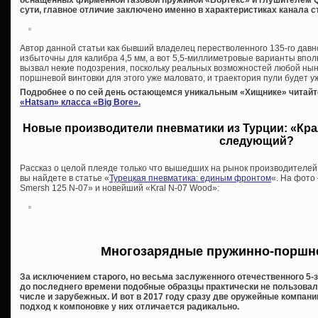
оснащенных фирменной газовой пружиной «Вортекс» и глушителем QE 
сути, главное отличие заключено именно в характеристиках канала с
Автор данной статьи как бывший владелец перестволенного 135-го давн
избыточны для калибра 4,5 мм, а вот 5,5-миллиметровые варианты вполн
вызвал некие подозрения, поскольку реальных возможностей любой ны
поршневой винтовки для этого уже маловато, и траектория пули будет уж
Подробнее о по сей день остающемся уникальным «Хищнике» читайт
«Hatsan» класса «Big Bore».
Новые производители пневматики из Турции: «Крал
следующий?
Рассказ о целой плеяде только что вышедших на рынок производителей
вы найдете в статье «
Турецкая пневматика: единым фронтом
«. На фото
Smersh 125 N-07» и новейший «Kral N-07 Wood»:
Многозарядные пружинно-поршн
За исключением старого, но весьма заслуженного отечественного 5-з
до последнего времени подобные образцы практически не пользовал
числе и зарубежных. И вот в 2017 году сразу две оружейные компан
подход к компоновке у них отличается радикально.