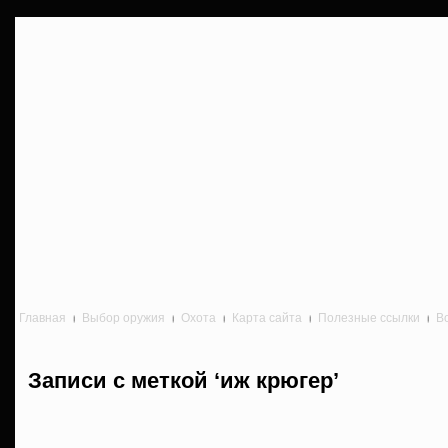
Главная
Выбор оружия
Охота
Карта сайта
Полезные ссылки
В
Записи с меткой ‘иж крюгер’