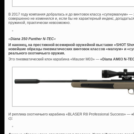
В 2017 году компания добралась и до винтовок класса «супермагнум» —
совершенно не изменился и, если бы не характерный индекс, догадаться
пружиной, практически невозможно.
«
Diana 350 Panther N-TEC
«
И наконец, на престижной всемирной оружейной выставке «SHOT Sh
новейшие образцы пневматических винтовок классов «магнум» и «с
реального охотничьего оружия.
Это пневматический клон карабина «Mauser M03» —
«Diana AM03 N-TE
И реплика охотничьего карабина «BLASER R8 Professional Success» —
«
с)
: