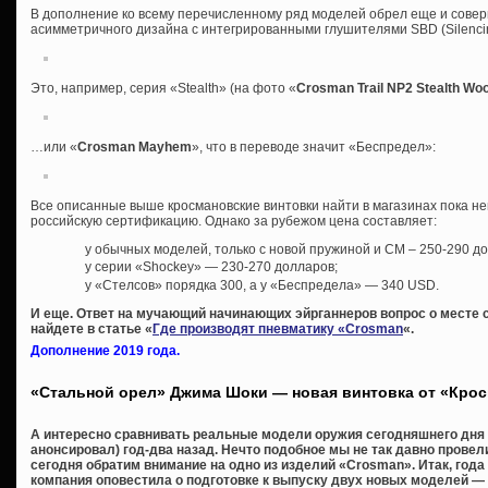
В дополнение ко всему перечисленному ряд моделей обрел еще и сове
асимметричного дизайна с интегрированными глушителями SBD (Silencing
Это, например, серия «Stealth» (на фото «
Crosman Trail NP2 Stealth Wo
…или «
Crosman Mayhem
», что в переводе значит «Беспредел»:
Все описанные выше кросмановские винтовки найти в магазинах пока н
российскую сертификацию. Однако за рубежом цена составляет:
у обычных моделей, только с новой пружиной и СМ – 250-290 д
у серии «Shockey» — 230-270 долларов;
у «Стелсов» порядка 300, а у «Беспредела» — 340 USD.
И еще. Ответ на мучающий начинающих эйрганнеров вопрос о месте 
найдете в статье «
Где производят пневматику «Crosman
«.
Дополнение 2019 года.
«Стальной орел» Джима Шоки — новая винтовка от «Кро
А интересно сравнивать реальные модели оружия сегодняшнего дня с
анонсировал) год-два назад. Нечто подобное мы не так давно провел
сегодня обратим внимание на одно из изделий «Crosman». Итак, года
компания оповестила о подготовке к выпуску двух новых моделей — «