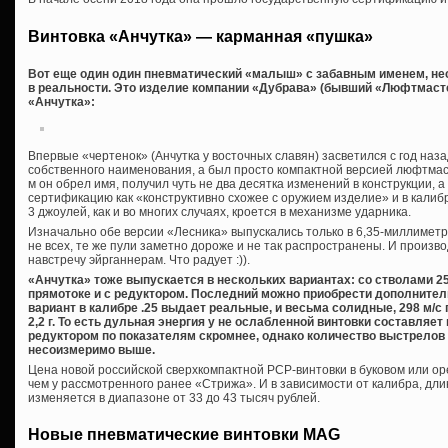
Винтовка «Анчутка» — карманная «пушка»
Вот еще один один пневматический «малыш» с забавным именем, не
в реальности. Это изделие компании «Дубрава» (бывший «Люфтмаст
«Анчутка»:
Впервые «чертенок» (Анчутка у восточных славян) засветился с год наза
собственного наименования, а был просто компактной версией люфтмас
м он обрел имя, получил чуть не два десятка изменений в конструкции, 
сертификацию как «конструктивно схожее с оружием изделие» и в калиб
3 джоулей, как и во многих случаях, кроется в механизме ударника.
Изначально обе версии «Лесника» выпускались только в 6,35-миллиметр
не всех, те же пули заметно дороже и не так распространены. И произ
навстречу эйрганнерам. Что радует :)).
«Анчутка» тоже выпускается в нескольких вариантах: со стволами 25
прямотоке и с редуктором. Последний можно приобрести дополнител
вариант в калибре .25 выдает реальные, и весьма солидные, 298 м/с 
2,2 г. То есть дульная энергия у не ослабленной винтовки составляет
редуктором по показателям скромнее, однако количество выстрелов
несоизмеримо выше.
Цена новой российской сверхкомпактной PCP-винтовки в буковом или ор
чем у рассмотренного ранее «Стрижа». И в зависимости от калибра, дли
изменяется в диапазоне от 33 до 43 тысяч рублей.
Новые пневматические винтовки MAG