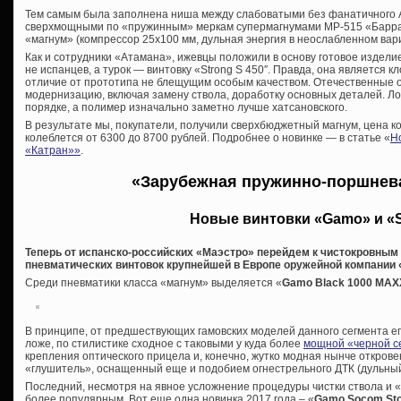
Тем самым была заполнена ниша между слабоватыми без фанатичного 
сверхмощными по «пружинным» меркам супермагнумами МР-515 «Барраку
«магнум» (компрессор 25х100 мм, дульная энергия в неослабленном вар
Как и сотрудники «Атамана», ижевцы положили в основу готовое издели
не испанцев, а турок — винтовку «
Strong S 450″. Правда, она является 
отличие от прототипа не блещущим особым качеством. Отечественные 
модернизацию, включая замену ствола, доработку основных деталей. Ложу
порядке, а полимер изначально заметно лучше хатсановского.
В результате мы, покупатели, получили сверхбюджетный магнум, цена к
колеблется от 6300 до 8700 рублей. Подробнее о новинке — в статье «
Н
«Катран»»
.
«Зарубежная пружинно-поршнев
Новые винтовки «Gamo» и «S
Теперь от испанско-российских «Маэстро» перейдем к чистокровны
пневматических винтовок крупнейшей в Европе оружейной компании 
Среди пневматики класса «магнум» выделяется «
Gamo
Black 1000 MAX
В принципе, от предшествующих гамовских моделей данного сегмента е
ложе, по стилистике сходное с таковыми у куда более
мощной «черной с
крепления оптического прицела и, конечно, жутко модная нынче откро
«глушитель», оснащенный еще и подобием огнестрельного ДТК (дульный
Последний, несмотря на явное усложнение процедуры чистки ствола и «
более популярным. Вот еще одна новинка 2017 года – «
Gamo Socom St