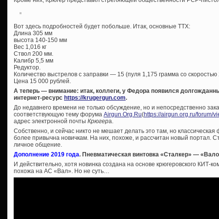
Вот здесь подробностей будет побольше. Итак, основные ТТХ:
Длина 305 мм
высота 140-150 мм
Вес 1,016 кг
Ствол 200 мм.
Калибр 5,5 мм
Редуктор.
Количество выстрелов с заправки — 15 (пуля 1,175 грамма со скоростью 2
Цена 15 000 рублей.
А теперь — внимание: итак, коллеги, у Федора появился долгождан
интернет-ресурс
https://krugergun.com
.
До недавнего времени не только обсуждение, но и непосредственно зак
соответствующую тему форума
Airgun.Org.Ru
(
https://airgun.org.ru/forum/
адрес электронной почты
Крюгер
а.
Собственно, и сейчас никто не мешает делать это там, но классическая
более привычна новичкам. На них, похоже, и рассчитан новый портал. Ст
личное общение.
Дополнение 2019 года
. Пневматическая винтовка «Сталкер» — «Вал
И действительно, хотя новинка создана на основе крюгеровского КИТ-ко
похожа на АС «Вал». Но не суть…