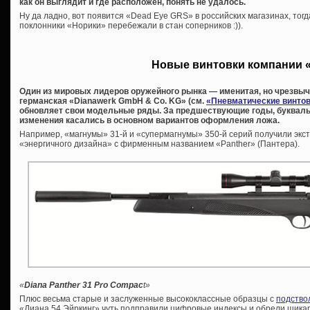
как он выглядит и где расположен, понять не удалось.
Ну да ладно, вот появится «Dead Eye GRS» в российских магазинах, тогд
поклонники «Норики» перебежали в стан соперников :)).
Новые винтовки компании 
Один из мировых лидеров оружейного рынка — именитая, но чрезвы
германская «Dianawerk GmbH & Co. KG» (см.
«Пневматические винтов
обновляет свои модельные ряды. За предшествующие годы, букваль
изменения касались в основном вариантов оформления ложа.
Например, «магнумы» 31-й и «супермагнумы» 350-й серий получили экст
«энергичного дизайна» с фирменным названием «Panther» (Пантера).
«
Diana Panther 31 Pro Compac
t»
Плюс весьма старые и заслуженные высококлассные образцы с
подство
«Диана 54 Эйркинг» чуть подправили цифровые индексы и обрели шикар