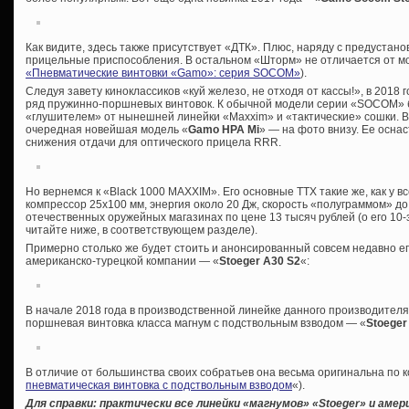
Как видите, здесь также присутствует «ДТК». Плюс, наряду с предустан
прицельные приспособления. В остальном «Шторм» не отличается от мо
«Пневматические винтовки «Gamo»: серия SOCOM»
).
Следуя завету киноклассиков «куй железо, не отходя от кассы!», в 2018
ряд пружинно-поршневых винтовок. К обычной модели серии «SOCOM» б
«глушителем» от нынешней линейки «Maxxim» и «тактические» сошки. В
очередная новейшая модель «
Gamo HPA Mi
» — на фото внизу. Ее осна
снижения отдачи для оптического прицела RRR.
Но вернемся к «Black 1000 MAXXIM». Его основные ТТХ такие же, как у в
компрессор 25х100 мм, энергия около 20 Дж, скорость «полуграммом» до
отечественных оружейных магазинах по цене 13 тысяч рублей (о его 10
читайте ниже, в соответствующем разделе).
Примерно столько же будет стоить и анонсированный совсем недавно ег
американско-турецкой компании — «
Stoeger A30 S2
«:
В начале 2018 года в производственной линейке данного производител
поршневая винтовка класса магнум с подствольным взводом — «
Stoeger
В отличие от большинства своих собратьев она весьма оригинальна по к
пневматическая винтовка с подствольным взводом
«).
Для справки: практически все линейки «магнумов» «
Stoeger» и амер