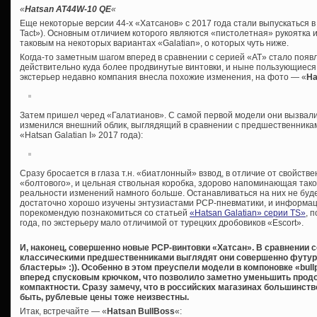
«
Hatsan AT44W-10 QE
«
Еще некоторые версии 44-х «Хатсанов» с 2017 года стали выпускаться 
Tact»). Основным отличием которого являются «пистолетная» рукоятка 
таковым на некоторых вариантах «Galatian», о которых чуть ниже.
Когда-то заметным шагом вперед в сравнении с серией «AT» стало появ
действительно куда более продвинутые винтовки, и ныне пользующиеся
экстерьер недавно компания внесла похожие изменения, на фото — «
Ha
Затем пришел черед «Галатианов». С самой первой модели они вызвали
изменился внешний облик, выглядящий в сравнении с предшественникам
«Hatsan Galatian I» 2017 года):
Сразу бросается в глаза т.н. «биатлонный» взвод, в отличие от свойст
«болтового», и цельная ствольная коробка, здорово напоминающая таков
реальности изменений намного больше. Останавливаться на них не буд
достаточно хорошо изучены энтузиастами PCP-пневматики, и информации
порекомендую познакомиться со статьей
«Hatsan Galatian» серии TS»
, 
года, по экстерьеру мало отличимой от турецких дробовиков «Escort».
И, наконец, совершенно новые PCP-винтовки «Хатсан». В сравнении 
классическими предшественниками выглядят они совершенно футу
бластеры» :)). Особенно в этом преуспели модели в компоновке «bull
вперед спусковым крючком, что позволило заметно уменьшить прод
компактности. Сразу замечу, что в российских магазинах большинство
быть, рублевые цены тоже неизвестны.
Итак, встречайте — «
Hatsan BullBoss
«: