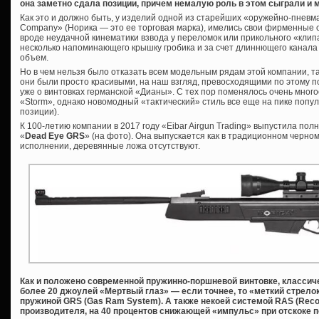
она заметно сдала позиции, причем немалую роль в этом сыграли и
Как это и должно быть, у изделий одной из старейших «оружейно-пневма
Company» (Норика — это ее торговая марка), имелись свои фирменные о
вроде неудачной кинематики взвода у переломок или прикольного «клипа
несколько напоминающего крышку гробика и за счет длиннющего канал
объем.
Но в чем нельзя было отказать всем модельным рядам этой компании, та
они были просто красивыми, на наш взгляд, превосходящими по этому п
уже о винтовках германской «Дианы». С тех пор поменялось очень многое
«Storm», однако новомодный «тактический» стиль все еще на пике попул
позиции).
К 100-летию компании в 2017 году «Eibar Airgun Trading» выпустила по
«
Dead Eye GRS
» (на фото). Она выпускается как в традиционном черно
исполнении, деревянные ложа отсутствуют.
Как и положено современной пружинно-поршневой винтовке, классиче
более 20 джоулей «Мертвый глаз» — если точнее, то «меткий стрело
пружиной GRS (Gas Ram System). А также некоей системой RAS (Recoi
производителя, на 40 процентов снижающей «импульс» при отскоке п