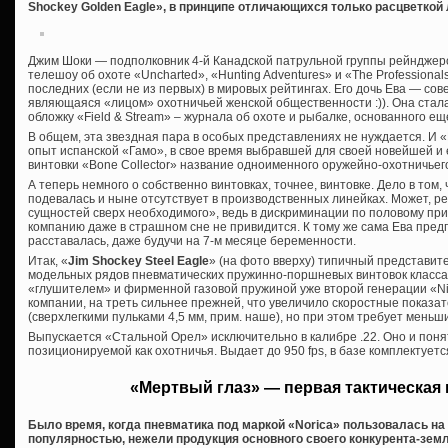
Shockey Golden Eagle», в принципе отличающихся только расцветкой 
Джим Шоки — подполковник 4-й Канадской патрульной группы рейнджер
телешоу об охоте «Uncharted», «Hunting Adventures» и «The Professional
последних (если не из первых) в мировых рейтингах. Его дочь Ева — сов
являющаяся «лицом» охотничьей женской общественности :)). Она стала
обложку «Field & Stream» – журнала об охоте и рыбалке, основанного еще
В общем, эта звездная пара в особых представлениях не нуждается. И 
опыт испанской «Гамо», в свое время выбравшей для своей новейшей и 
винтовки «Bone Collector» название одноименного оружейно-охотничьег
А теперь немного о собственно винтовках, точнее, винтовке. Дело в том,
подевалась и ныне отсутствует в производственных линейках. Может, 
сущностей сверх необходимого», ведь в дискриминации по половому пр
компанию даже в страшном сне не привидится. К тому же сама Ева предп
расставалась, даже будучи на 7-м месяце беременности.
Итак, «
Jim Shockey Steel Eagle
» (на фото вверху) типичный представит
модельных рядов пневматических пружинно-поршневых винтовок класса
«глушителем» и фирменной газовой пружиной уже второй генерации «Nitr
компании, на треть сильнее прежней, что увеличило скоростные показате
(сверхлегкими пульками 4,5 мм, прим. наше), но при этом требует меньш
Выпускается «Стальной Орел» исключительно в калибре .22. Оно и понят
позиционируемой как охотничья. Выдает до 950 fps, в базе комплектует
«Мертвый глаз» — первая тактическая 
Было время, когда пневматика под маркой «Norica» пользовалась н
популярностью, нежели продукция основного своего конкурента-зем