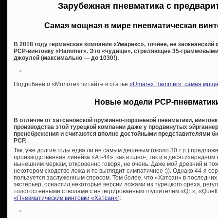
Зарубежная пневматика с предвари
Самая мощная в мире пневматическая вин
В 2018 году германская компания «Умарекс», точнее, ее заокеанский
PCP-винтовку «Hammer». Это «чудище», стреляющее 35-граммовыми
джоулей (максимально — до 1030!).
Подробнее о «Молоте» читайте в статье
«Umarex Hammer»: самая мощна
Новые модели PCP-пневматики
В отличие от хатсановской пружинно-поршневой пневматики, винтовк
производства этой турецкой компании даже у продвинутых эйрганне
пренебрежения и считаются вполне достойными представителями бю
PCP.
Так, уже долгие годы едва ли не самым дешевым (около 30 т.р.) предло
производственная линейка «AT-44», как в одно-, так и в десятизарядно
нынешним меркам, откровенно говоря, не очень. Даже мой древний и т
некотором сходстве ложа и то выглядит симпатичнее :)). Однако 44-я сер
пользуется заслуженным спросом. Тем более, что «Хатсан» в последни
экстерьер, оснастил некоторые версии ложами из турецкого ореха, рег
толстостенными стволами с интегрированным глушителем «QE», «QuietEn
«Пневматические винтовки «Хатсан»
):