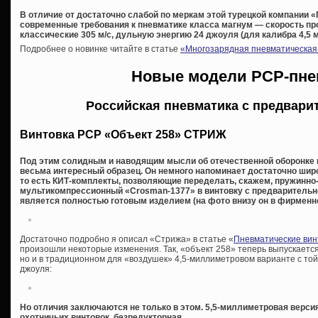
В отличие от достаточно слабой по меркам этой турецкой компании
современные требования к пневматике класса магнум — скорость пр
классические 305 м/с, дульную энергию 24 джоуля (для калибра 4,5 м
Подробнее о новинке читайте в статье
«Многозарядная пневматическая 
Новые модели PCP-пне
Российская пневматика с предвари
Винтовка РСР «Объект 258» СТРИЖ
Под этим солидным и наводящим мысли об отечественной оборонке 
весьма интересный образец. Он немного напоминает достаточно шир
то есть КИТ-комплекты, позволяющие переделать, скажем, пружинно
мультикомпрессионный «Crosman-1377» в винтовку с предварительной 
является полностью готовым изделием (на фото внизу он в фирменно
Достаточно подробно я описал «Стрижа» в статье «
Пневматические вин
произошли некоторые изменения. Так, «объект 258» теперь выпускается 
но и в традиционном для «воздушек» 4,5-миллиметровом варианте с то
джоуля:
Но отличия заключаются не только в этом. 5,5-миллиметровая версия
охотничьих винтовок, безредукторная.