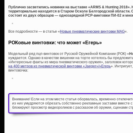
Публично засветились новинки на выставке «ARMS & Hunting 2018». 
территориально находится в Старом Осколе Белгородской области. 
состоит из двух образцов — однозарядной PCP-винтовки ПИ-02 и мно
Все подробности — в статье «
Новые пневматические винтовки MAG
«.
РОКовые винтовки: что может «Егерь»
Модельный ряд пцп-винтовок от Русской Оружейной Компании (РОК) «
H
нуждается. Однако в качестве вишенки на торте хотелось бы предложить
«Интересные факты из мира пневматического оружия», заголовок которой
на 400 метров из пневматической винтовки «Jaeger»/»Егерь
». Интригует
винтовочка:
Внимание! Если на этом месте статья оборвалась, временно отключи
из них умудряются обрезать собственно рекламные заставки вместе с
блокируют просмотр видеороликов с рассказом об оружии, сценами ст