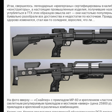
Итак, свершилось: легендарные «крюгерганы» сертифицированы в калибр
«конструкторы», а настоящие промышленные изделия, получившие наз
углубляться в ТТХ этих образцов смысла нет — они настолько популярн
буквально разобрали все достоинства и недостатки по косточкам. Правд
здорово изменился, стал как-то солиднее, взрослее, что ли…
На фото вверху — «Снайпер» с прикладом МР-60 и креплением «ласточки
скелетным регулируемым прикладом и мостиком «вивер» (цена 25900 р)
прикладов и креплений в различных комбинациях.
Кроме них, Крюгер представил стреляющей общественности PCP-писто