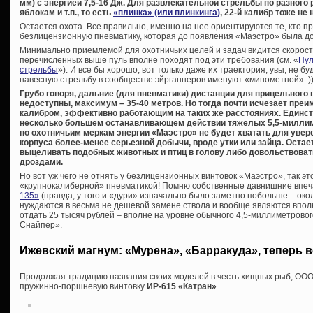
мм) с энергией 7,5-16 Дж. Для развлекательной стрельбы по разного
яблокам и т.п., то есть
«плинка» (или плинкинга)
, 22-й калибр тоже не 
Остается охота. Все правильно, именно на нее ориентируются те, кто п
безлицензионную пневматику, которая до появления «Маэстро» была до
Минимально приемлемой для охотничьих целей и задач видится скорость 
перечисленных выше пуль вполне походят под эти требования (см. «
Пул
стрельбы
»). И все бы хорошо, вот только даже их траектория, увы, не б
навесную стрельбу в сообществе эйрганнеров именуют «минометной» :))
Грубо говоря, дальние (для пневматики) дистанции для прицельного
недоступны, максимум – 35-40 метров. Но тогда почти исчезает пре
калибром, эффективно работающим на таких же расстояниях. Единс
несколько большем останавливающем действии тяжелых 5,5-миллим
по охотничьим меркам энергии «Маэстро» не будет хватать для увер
корпуса более-менее серьезной добычи, вроде утки или зайца. Остаетс
выцеливать подобных животных и птиц в голову либо довольствоват
дроздами.
Но вот уж чего не отнять у безлицензионных винтовок «Маэстро», так 
«крупнокалиберной» пневматикой! Помню собственные давнишние впе
135»
(правда, у того и «дури» изначально было заметно побольше – окол
нуждаются в весьма не дешевой замене ствола и вообще являются впол
отдать 25 тысяч рублей – вполне на уровне обычного 4,5-миллиметрово
Снайпер».
Ижевский магнум: «Мурена», «Барракуда», теперь 
Продолжая традицию названия своих моделей в честь хищных рыб, ООО
пружинно-поршневую винтовку
ИР-615 «Катран»
.