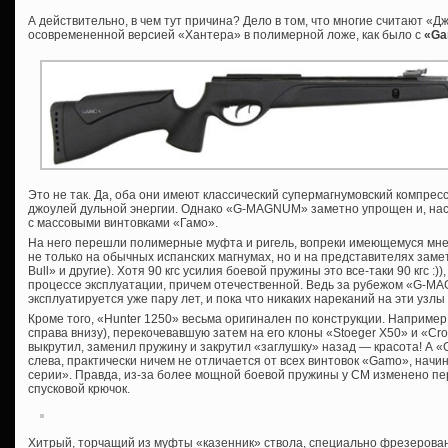
А действительно, в чем тут причина? Дело в том, что многие считают «Д
осовремененной версией «Хантера» в полимерной ложе, как было с
«Ga
Это не так. Да, оба они имеют классический супермагнумовский компре
джоулей дульной энергии. Однако «G-MAGNUM» заметно упрощен и, нас
с массовыми винтовками «Гамо».
На него перешли полимерные муфта и ригель, вопреки имеющемуся мн
не только на обычных испанских магнумах, но и на представителях зам
Bull» и другие). Хотя 90 кгс усилия боевой пружины это все-таки 90 кгс :))
процессе эксплуатации, причем отечественной. Ведь за рубежом «G-
эксплуатируется уже пару лет, и пока что никаких нареканий на эти узлы
Кроме того, «Hunter 1250» весьма оригинален по конструкции. Наприме
справа внизу), перекочевавшую затем на его клоны «Stoeger Х50» и «Cro
выкрутил, заменил пружину и закрутил «заглушку» назад — красота! А 
слева, практически ничем не отличается от всех винтовок «Gamo», начин
серии». Правда, из-за более мощной боевой пружины у СМ изменено пер
спусковой крючок.
Хитрый, торчащий из муфты «казенник» ствола, специально фрезерован