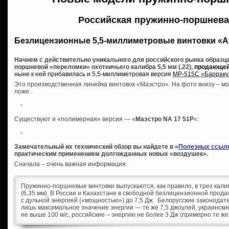
Российская пружинно-поршнева
Безлицензионные 5,5-миллиметровые винтовки «А
Начнем с действительно уникального для российского рынка образца
поршневой «переломки» охотничьего калибра 5,5 мм (.22),
продающейс
ныне к ней прибавилась и 5,5-миллиметровая версия
МР-515С «Барраку
Это производственная линейка винтовок «Маэстро». На фото внизу – мо
ложе:
Существуют и «полимерная» версия — «
Маэстро NA 17 51P
«:
Замечательный их технический обзор вы найдете в «
Полезных ссыл
практическим применением долгожданных новых «воздушек».
Сначала – очень важная информация:
Пружинно-поршневые винтовки выпускаются, как правило, в трех калибра
(6,35 мм). В России и Казахстане в свободной безлицензионной прода
с дульной энергией («мощностью») до 7,5 Дж. Белорусские законода
лишь максимальное значение энергии — те же 7,5 джоулей, украинские
не выше 100 м/с, российские – энергию не более 3 Дж (примерно те же 