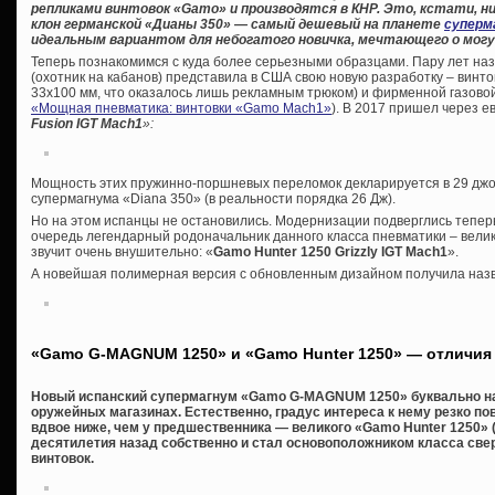
репликами винтовок «
Gamo» и производятся в КНР. Это, кстати, ни
клон германской «Дианы 350» — самый дешевый на планете
суперм
идеальным вариантом для небогатого новичка, мечтающего о могу
Теперь познакомимся с куда более серьезными образцами. Пару лет на
(охотник на кабанов) представила в США свою новую разработку – винто
33х100 мм, что оказалось лишь рекламным трюком) и фирменной газовой 
«Мощная пневматика: винтовки «Gamo Maсh1»
). В 2017 пришел через 
Fusion IGT Mach1
»:
Мощность этих пружинно-поршневых переломок декларируется в 29 джоул
супермагнума «Diana 350» (в реальности порядка 26 Дж).
Но на этом испанцы не остановились. Модернизации подверглись теперь
очередь легендарный родоначальник данного класса пневматики – велик
звучит очень внушительно: «
Gamo Hunter 1250 Grizzly IGT Mach1
».
А новейшая полимерная версия с обновленным дизайном получила на
«Gamo G-MAGNUM 1250» и «Gamo Hunter 1250» — отличия
Новый испанский супермагнум «Gamo G-MAGNUM 1250» буквально на
оружейных магазинах. Естественно, градус интереса к нему резко по
вдвое ниже, чем у предшественника — великого «Gamo Hunter 1250» (
десятилетия назад собственно и стал основоположником класса с
винтовок.