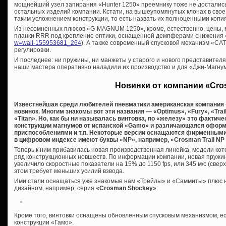
мощнейший узел запирания «Hunter 1250» преемнику тоже не достались
остальных изделий компании. Кстати, на вышеупомянутых клонах в свое
таким усложнением конструкции, то есть назвать их полноценными копи
Из несомненных плюсов «G-MAGNUM 1250», кроме, естественно, цены, 
планки RRR под крепление оптики, оснащенной демпферами снижения 
w=wall-155953681_264
). А также современный спусковой механизм «C
регулировки.
И последнее: ни пружины, ни манжеты у старого и нового представител
наши мастера оперативно наладили их производство и для «Джи-Магну
Новинки от компании «Cr
Известнейшая среди любителей пневматики американская компания 
новинок. Многим знакомы вот эти названия — «Optimus», «Fury», «Trai
«Titan». Но, как бы ни называлась винтовка, по «железу» это фактич
конструкции магнумов от испанской «Gamo» и различающаяся офор
приспособлениями и т.п. Некоторые версии оснащаются фирменными 
в цифровом индексе имеют буквы «NP», например, «Crosman Trail N
Теперь к ним прибавилась новая производственная линейка, модели кото
ряд конструкционных новшеств. По информации компании, новая пружин
увеличило скоростные показатели на 15% до 1150 fps, или 345 м/с (сверх
этом требует меньших усилий взвода.
Ими стали оснащаться уже знакомые нам «Трейлы» и «Саммиты» плюс 
дизайном, например, серия «
Crosman Shockey
»:
Кроме того, винтовки оснащены обновленным спусковым механизмом, е
конструкции «Гамо».