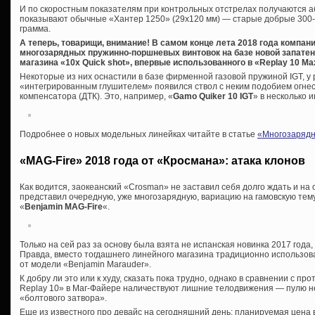
И по скоростным показателям при контрольных отстрелах получаются аб
показывают обычные «Хантер 1250» (29х120 мм) — старые добрые 300-31
грамма.
А теперь, товарищи, внимание! В самом конце лета 2018 года компа
многозарядных пружинно-поршневых винтовок на базе новой запате
магазина «10x Quick shot», впервые использованного в «Replay 10 Ma
Некоторые из них оснастили в базе фирменной газовой пружиной IGT, у 
«интегрированным глушителем» появился ствол с неким подобием огнес
компенсатора (ДТК). Это, например, «
Gamo Quiker 10 IGT
» в несколько 
Подробнее о новых модельных линейках читайте в статье
«Многозарядн
«MAG-Fire» 2018 года от «Кросмана»: атака клонов
Как водится, заокеанский «Crosman» не заставил себя долго ждать и на
представил очередную, уже многозарядную, вариацию на гамовскую те
«
Benjamin MAG-Fire
«.
Только на сей раз за основу была взята не испанская новинка 2017 года
Правда, вместо тогдашнего линейного магазина традиционно использо
от модели «Benjamin Marauder».
К добру ли это или к худу, сказать пока трудно, однако в сравнении с 
Replay 10» в Маг-Файере наличествуют лишние телодвижения — пулю 
«болтового затвора».
Еще из известного про девайс на сегодняшний день: планируемая цена 