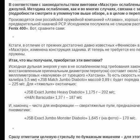
В соответствии с законодательством винтовки «Маэстро» ослаблены
джоулей. Методика ослабления, как и во многих случаях, связана с
(подробности смотрите в упомянутом выше обзоре, а в целом о пере
Производятся они российской оружейной компанией «Атаман», хорошо 
предварительной накачкой PCP. Исходником послужила не слишком расп
Fenix 400
«. Вот, сравните сами:
Кстати, в отличие от прежних достаточно давно известных «Фениксов» в 
«Маэстро», изменена конструкция задника. И теперь не требуется его п
пружины.
Итак, что мы получаем, приобретая эти винтовки?
Исходная дульная энергия у них в не ослабленном под требования зако
восстановленным оригинальным диаметром перепуска) составит около 2
милллиметровых «магнумов» от турецкого «Хатсана». То есть скорость н
калибра 5,5 мм) «JSB Match Jumbo Diabolo» массой 0,89 г. будет порядка 2
– 225 м/с. Для «тяжелых» охотничьих:
«JSB Exact Jumbo Heavy Diabolo» 1,175 г – 202 м/с;
«H&N Baracuda» 1,37 г – 187 м/с
И, наконец – чисто для информации — сверхтяжелые пули, предназнач
пневматики:
«JSB Exact Jumbo Monster Diabolo» 1,645 г (на фото) – 170 м/с.
Сразу отметаем целевую стрельбу по бумажным мишеням – для этого 