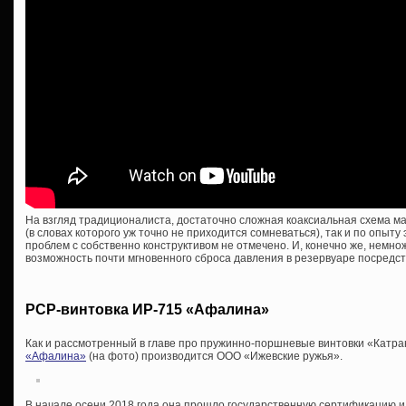
На взгляд традиционалиста, достаточно сложная коаксиальная схема мал
(в словах которого уж точно не приходится сомневаться), так и по опыту
проблем с собственно конструктивом не отмечено. И, конечно же, немн
возможность почти мгновенного сброса давления в резервуаре посредс
PCP-винтовка ИР-715 «Афалина»
Как и рассмотренный в главе про пружинно-поршневые винтовки «Катра
«Афалина»
(на фото) производится ООО «Ижевские ружья».
В начале осени 2018 года она прошло государственную сертификацию и