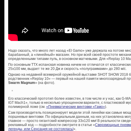
Надо сказать, что много лет назад «El Gamo» уже держала на потоке м
барабанный, а «линейный» магазин. Но при всей своей простоте механи
определенными типами пуль, в основном матчевыми. Для «Replay 10 Ma
По основным ТТХ испанская новинка ничем не отличатся от классически
25х100 мм, выдает те же 20 Дж и скорость «полуграммами» до 280 м/с.
Однако на недавней всемирной оружейной выставке SHOT SHOW 2018 б
родственник «Replay 10» — первый на нашей памяти многозарядный п
Swarm Magnum
» (на фото).
Его классический прототип более известен, в том числе и у нас, как G-M
IGT Mach1», только в несколько упрощенном варианте, с пластиковой муф
полимерной ложе (см.
«Пневматические винтовки «Гамо»
).
Сам производитель позиционирует модели этой линейки как самые мощ
поршневые винтовки. По официальным данным, на них установлена мог
главное — просто гигантский компрессор 33х120 мм! В реальности сведе
рекламный ход — подробности смотрите в статье «
Сверхмощные пневма
легенды, или Сенсация не состоялась!
«.