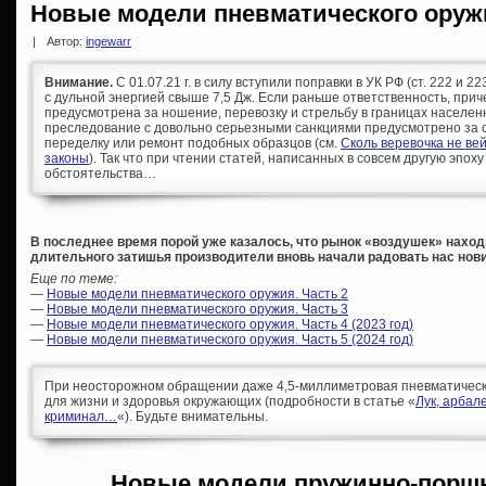
Новые модели пневматического оруж
|
Автор:
ingewarr
Внимание.
С 01.07.21 г. в силу вступили поправки в УК РФ (ст. 222 и 
с дульной энергией свыше 7,5 Дж. Если раньше ответственность, при
предусмотрена за ношение, перевозку и стрельбу в границах населен
преследование с довольно серьезными санкциями предусмотрено за с
переделку или ремонт подобных образцов (см.
Сколь веревочка не ве
законы
). Так что при чтении статей, написанных в совсем другую эпоху
обстоятельства…
В последнее время порой уже казалось, что рынок «воздушек» находи
длительного затишья производители вновь начали радовать нас нов
Еще по теме:
—
Новые модели пневматического оружия. Часть 2
—
Новые модели пневматического оружия. Часть 3
—
Новые модели пневматического оружия. Часть 4 (2023 год)
—
Новые модели пневматического оружия. Часть 5 (2024 год)
При неосторожном обращении даже 4,5-миллиметровая пневматическа
для жизни и здоровья окружающих (подробности в статье «
Лук, арбал
криминал…
«). Будьте внимательны.
Новые модели пружинно-порш