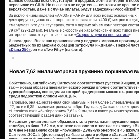
Данные образцы пока отсутствуют в продаже. Хотя в Интернете поро
пересылке из США. Но вы на это не ведитесь — винтовки не прошли 
вероятностью, даже в случае оплаты, будут задержаны Российской 
За исключением моделей «AM03» и «AR8» для всех новых оснащенных 
декларирует одинаковые скоростные показатели в 400 (!) метров в секунд
«магнумов», что для «суперов», хотя у первых объем компрессора соста
3
79 см
(29х120 мм). Реальные скоростные характеристики всех типов пне
интересно, можете узнать из статьи «
Скорость пули из пневматики
».
И последнее. Внезапно проявившаяся у ведущих мировых производи
бюджетных по их меркам образцов затронула и «Диану». Первой ласт
«Diana 250»
, он же «Two-Fifty» (на фото):
Новая 7,62-миллиметровая пружинно-поршневая в
Собственно, английскому Carnovore соответствует русское Хищник, 
так — новый образец пневматического оружия вполне соответствует
турецкой фирмы, все изделия которой традиционно можно охаракте
среди подростков словом «МОЩЬ!».
Например, она единственная свои магнумы и тем более супермагнумы вы
.22, но и в 6,35—миллиметровом калибре. Год назад Хатсан освоил про
«Hercules» как в «бигборовских» 7,62 и 9 мм, так и вовсе уж монструозном
соответствующий раздел данной статьи).
Но самым удивительным образцом стала уникальная пружинно-порш
калибра, то бишь 7,62 мм, что тоже позволило отнести ее к классу «
для нее невиданную среди «пружинок» дульную энергию в 45 джоуле
Carnivore .30Cal» (фото внизу) на базе старого доброго «Хатсан 135».