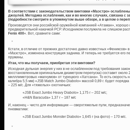
В соответствии с законодательством винтовки «Маэстро» ослаблены
джоулей. Методика ослабления, как и во многих случаях, связана с
(подробности смотрите в упомянутом выше обзоре, а в целом о пере
Производятся они российской оружейной компанией «Атаман», хорошо 
предварительной накачкой PCP. Исходником послужила не слишком расп
Fenix 400
«. Вот, сравните сами:
Кстати, в отличие от прежних достаточно давно известных «Фениксов» в 
«Маэстро», изменена конструкция задника. И теперь не требуется его п
пружины.
Итак, что мы получаем, приобретая эти винтовки?
Исходная дульная энергия у них в не ослабленном под требования зако
восстановленным оригинальным диаметром перепуска) составит около 2
милллиметровых «магнумов» от турецкого «Хатсана». То есть скорость н
калибра 5,5 мм) «JSB Match Jumbo Diabolo» массой 0,89 г. будет порядка 2
– 225 м/с. Для «тяжелых» охотничьих:
«JSB Exact Jumbo Heavy Diabolo» 1,175 г – 202 м/с;
«H&N Baracuda» 1,37 г – 187 м/с
И, наконец – чисто для информации — сверхтяжелые пули, предназнач
пневматики:
«JSB Exact Jumbo Monster Diabolo» 1,645 г (на фото) – 170 м/с.