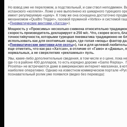
Но взвод уже не переломом, а подствольный, и сам ствол неподвижен. В
испанского «коллеги». Ложе у нее выполнено из шикарного турецкого ор
имеет регулируемую «щеку». К тому же она оснащена достаточно про
механизмом «Quattro Trigger», газовой пружиной «Vortex» и системой га
«
Пневматические винтовки «Хатсан
«).
Мощность у «Проксимы» несколько снижена относительно традицион
скорость производитель декларирует в 250 м/с. Что, скорее всего, б
точности/кучности, которыми турецкая пневматика традиционно не бл
использовать как для охотничьих задач, где голая «мощь» фактор д
«
Пневматические винтовки для охоты
«), так и для целевой любител
еще отметить, что как раз «Хатсан», в отличие от «Гамо» и «Дианы»
нормальных, а не сверхлегких «рекламных» пуль.
Увы, какие-либо дополнительные сведения, в том числе и о цене, пока 
где-то в районе 400 долларов, то есть изрядно дороже «Gamo Replay».
Proxima» не встречаются даже в американских интернет-магазинах, в к
наиболее оперативно. Однако на известном коммерческом портале «Pyr
познавательный ролик уже появился (видео без перевода):