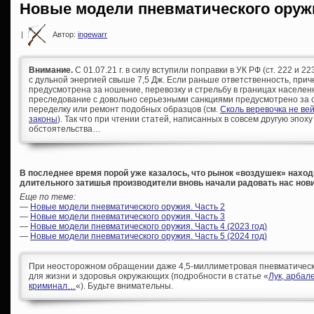
Новые модели пневматического оруж
|
Автор:
ingewarr
Внимание.
С 01.07.21 г. в силу вступили поправки в УК РФ (ст. 222 и 
с дульной энергией свыше 7,5 Дж. Если раньше ответственность, при
предусмотрена за ношение, перевозку и стрельбу в границах населен
преследование с довольно серьезными санкциями предусмотрено за с
переделку или ремонт подобных образцов (см.
Сколь веревочка не ве
законы
). Так что при чтении статей, написанных в совсем другую эпоху
обстоятельства…
В последнее время порой уже казалось, что рынок «воздушек» находи
длительного затишья производители вновь начали радовать нас нов
Еще по теме:
—
Новые модели пневматического оружия. Часть 2
—
Новые модели пневматического оружия. Часть 3
—
Новые модели пневматического оружия. Часть 4 (2023 год)
—
Новые модели пневматического оружия. Часть 5 (2024 год)
При неосторожном обращении даже 4,5-миллиметровая пневматическа
для жизни и здоровья окружающих (подробности в статье «
Лук, арбал
криминал…
«). Будьте внимательны.