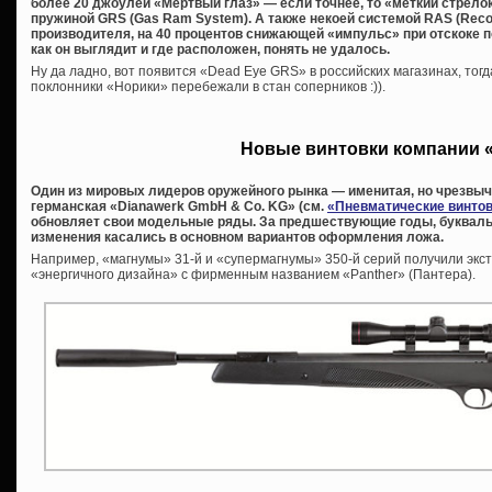
более 20 джоулей «Мертвый глаз» — если точнее, то «меткий стрело
пружиной GRS (Gas Ram System). А также некоей системой RAS (Recoi
производителя, на 40 процентов снижающей «импульс» при отскоке п
как он выглядит и где расположен, понять не удалось.
Ну да ладно, вот появится «Dead Eye GRS» в российских магазинах, тогд
поклонники «Норики» перебежали в стан соперников :)).
Новые винтовки компании 
Один из мировых лидеров оружейного рынка — именитая, но чрезвы
германская «Dianawerk GmbH & Co. KG» (см.
«Пневматические винтов
обновляет свои модельные ряды. За предшествующие годы, букваль
изменения касались в основном вариантов оформления ложа.
Например, «магнумы» 31-й и «супермагнумы» 350-й серий получили экст
«энергичного дизайна» с фирменным названием «Panther» (Пантера).