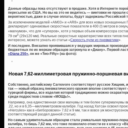
Данные образцы пока отсутствуют в продаже. Хотя в Интернете поро
пересылке из США. Но вы на это не ведитесь — винтовки не прошли 
вероятностью, даже в случае оплаты, будут задержаны Российской 
За исключением моделей «AM03» и «AR8» для всех новых оснащенных 
декларирует одинаковые скоростные показатели в 400 (!) метров в секунд
«магнумов», что для «суперов», хотя у первых объем компрессора соста
3
79 см
(29х120 мм). Реальные скоростные характеристики всех типов пне
интересно, можете узнать из статьи «
Скорость пули из пневматики
».
И последнее. Внезапно проявившаяся у ведущих мировых производи
бюджетных по их меркам образцов затронула и «Диану». Первой ласт
«Diana 250»
, он же «Two-Fifty» (на фото):
Новая 7,62-миллиметровая пружинно-поршневая в
Собственно, английскому Carnovore соответствует русское Хищник, 
так — новый образец пневматического оружия вполне соответствует
турецкой фирмы, все изделия которой традиционно можно охаракте
среди подростков словом «МОЩЬ!».
Например, она единственная свои магнумы и тем более супермагнумы вы
.22, но и в 6,35—миллиметровом калибре. Год назад Хатсан освоил про
«Hercules» как в «бигборовских» 7,62 и 9 мм, так и вовсе уж монструозном
соответствующий раздел данной статьи).
Но самым удивительным образцом стала уникальная пружинно-порш
калибра, то бишь 7,62 мм, что тоже позволило отнести ее к классу «