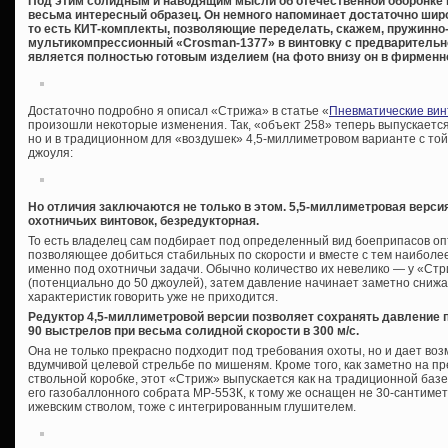
Под этим солидным и наводящим мысли об отечественной оборонке 
весьма интересный образец. Он немного напоминает достаточно шир
то есть КИТ-комплекты, позволяющие переделать, скажем, пружинно
мультикомпрессионный «Crosman-1377» в винтовку с предварительной 
является полностью готовым изделием (на фото внизу он в фирменно
Достаточно подробно я описал «Стрижа» в статье «
Пневматические вин
произошли некоторые изменения. Так, «объект 258» теперь выпускается 
но и в традиционном для «воздушек» 4,5-миллиметровом варианте с то
джоуля:
Но отличия заключаются не только в этом. 5,5-миллиметровая версия
охотничьих винтовок, безредукторная.
То есть владелец сам подбирает под определенный вид боеприпасов оп
позволяющее добиться стабильных по скорости и вместе с тем наиболее
именно под охотничьи задачи. Обычно количество их невелико — у «Стр
(потенциально до 50 джоулей), затем давление начинает заметно снижа
характеристик говорить уже не приходится.
Редуктор 4,5-миллиметровой версии позволяет сохранять давление 
90 выстрелов при весьма солидной скорости в 300 м/с.
Она не только прекрасно подходит под требования охоты, но и дает воз
вдумчивой целевой стрельбе по мишеням. Кроме того, как заметно на 
ствольной коробке, этот «Стриж» выпускается как на традиционной базе 
его газобаллонного собрата МР-553К, к тому же оснащен не 30-сантим
ижевским стволом, тоже с интегрированным глушителем.