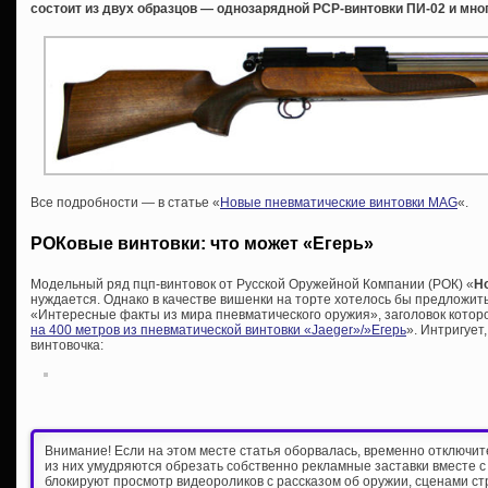
состоит из двух образцов — однозарядной PCP-винтовки ПИ-02 и мно
Все подробности — в статье «
Новые пневматические винтовки MAG
«.
РОКовые винтовки: что может «Егерь»
Модельный ряд пцп-винтовок от Русской Оружейной Компании (РОК) «
H
нуждается. Однако в качестве вишенки на торте хотелось бы предложить
«Интересные факты из мира пневматического оружия», заголовок которой
на 400 метров из пневматической винтовки «Jaeger»/»Егерь
». Интригует
винтовочка:
Внимание! Если на этом месте статья оборвалась, временно отключи
из них умудряются обрезать собственно рекламные заставки вместе с
блокируют просмотр видеороликов с рассказом об оружии, сценами ст