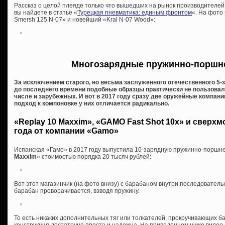
Рассказ о целой плеяде только что вышедших на рынок производителей
вы найдете в статье «
Турецкая пневматика: единым фронтом
«. На фото
Smersh 125 N-07» и новейший «Kral N-07 Wood»:
Многозарядные пружинно-поршн
За исключением старого, но весьма заслуженного отечественного 5-з
до последнего времени подобные образцы практически не пользовал
числе и зарубежных. И вот в 2017 году сразу две оружейные компан
подход к компоновке у них отличается радикально.
«Replay 10 Maxxim», «GAMO Fast Shot 10x» и сверх
года от компании «Gamo»
Испанская «Гамо» в 2017 году выпустила 10-зарядную пружинно-поршн
Maxxim
» стоимостью порядка 20 тысяч рублей:
Вот этот магазинчик (на фото внизу) с барабаном внутри последователь
барабан проворачивается, взводя пружину.
То есть никаких дополнительных тяг или толкателей, прокручивающих ба