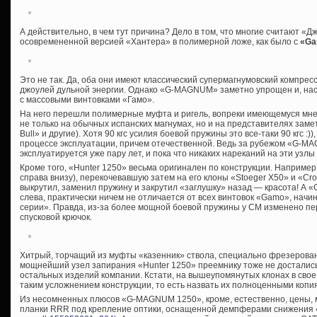
А действительно, в чем тут причина? Дело в том, что многие считают «Д
осовремененной версией «Хантера» в полимерной ложе, как было с
«Ga
Это не так. Да, оба они имеют классический супермагнумовский компре
джоулей дульной энергии. Однако «G-MAGNUM» заметно упрощен и, нас
с массовыми винтовками «Гамо».
На него перешли полимерные муфта и ригель, вопреки имеющемуся мн
не только на обычных испанских магнумах, но и на представителях зам
Bull» и другие). Хотя 90 кгс усилия боевой пружины это все-таки 90 кгс :))
процессе эксплуатации, причем отечественной. Ведь за рубежом «G-
эксплуатируется уже пару лет, и пока что никаких нареканий на эти узлы
Кроме того, «Hunter 1250» весьма оригинален по конструкции. Наприме
справа внизу), перекочевавшую затем на его клоны «Stoeger Х50» и «Cro
выкрутил, заменил пружину и закрутил «заглушку» назад — красота! А 
слева, практически ничем не отличается от всех винтовок «Gamo», начин
серии». Правда, из-за более мощной боевой пружины у СМ изменено пер
спусковой крючок.
Хитрый, торчащий из муфты «казенник» ствола, специально фрезерован
мощнейший узел запирания «Hunter 1250» преемнику тоже не достались
остальных изделий компании. Кстати, на вышеупомянутых клонах в свое
таким усложнением конструкции, то есть назвать их полноценными копи
Из несомненных плюсов «G-MAGNUM 1250», кроме, естественно, цены, 
планки RRR под крепление оптики, оснащенной демпферами снижения 