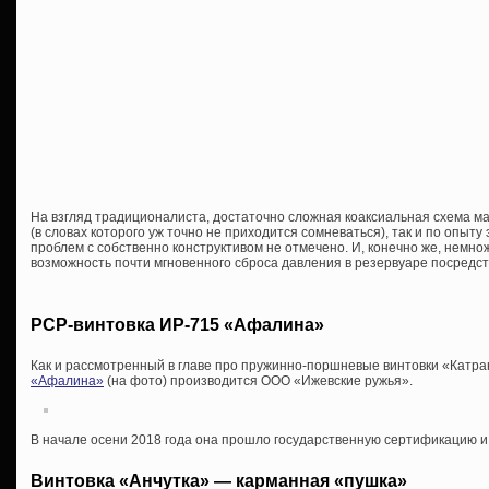
На взгляд традиционалиста, достаточно сложная коаксиальная схема мал
(в словах которого уж точно не приходится сомневаться), так и по опыту
проблем с собственно конструктивом не отмечено. И, конечно же, немн
возможность почти мгновенного сброса давления в резервуаре посредс
PCP-винтовка ИР-715 «Афалина»
Как и рассмотренный в главе про пружинно-поршневые винтовки «Катра
«Афалина»
(на фото) производится ООО «Ижевские ружья».
В начале осени 2018 года она прошло государственную сертификацию и
Винтовка «Анчутка» — карманная «пушка»