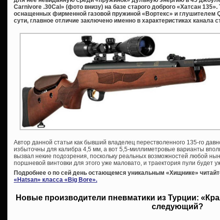
для нее невиданную среди «пружинок» дульную энергию в 45 джоуле
Carnivore .30Cal» (фото внизу) на базе старого доброго «Хатсан 135».
оснащенных фирменной газовой пружиной «Вортекс» и глушителем QE 
сути, главное отличие заключено именно в характеристиках канала с
Автор данной статьи как бывший владелец перестволенного 135-го давн
избыточны для калибра 4,5 мм, а вот 5,5-миллиметровые варианты вполн
вызвал некие подозрения, поскольку реальных возможностей любой ны
поршневой винтовки для этого уже маловато, и траектория пули будет уж
Подробнее о по сей день остающемся уникальным «Хищнике» читайт
«Hatsan» класса «Big Bore».
Новые производители пневматики из Турции: «Крал
следующий?