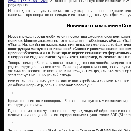
w=wall-155953681_264
). А также современный спусковой механизм «C
регулировки.
И последнее: ни пружины, ни манжеты у старого и нового представител
наши мастера оперативно наладили их производство и для «Джи-Магну
Новинки от компании «Cr
Известнейшая среди любителей пневматики американская компания 
новинок. Многим знакомы вот эти названия — «Optimus», «Fury», «Trai
«Titan». Но, как бы ни называлась винтовка, по «железу» это фактич
конструкции магнумов от испанской «Gamo» и различающаяся офор
приспособлениями и т.п. Некоторые версии оснащаются фирменными 
в цифровом индексе имеют буквы «NP», например, «Crosman Trail N
Теперь к ним прибавилась новая производственная линейка, модели кото
ряд конструкционных новшеств. По информации компании, новая пружин
увеличило скоростные показатели на 15% до 1150 fps, или 345 м/с (сверх
этом требует меньших усилий взвода.
Ими стали оснащаться уже знакомые нам «Трейлы» и «Саммиты» плюс 
дизайном, например, серия «
Crosman Shockey
»:
Кроме того, винтовки оснащены обновленным спусковым механизмом, е
конструкции «Гамо».
В дополнение ко всему перечисленному ряд моделей обрел еще и сове
асимметричного дизайна с интегрированными глушителями SBD (Silencing
Это, например, серия «Stealth» (на фото «
Crosman Trail NP2 Stealth Wo