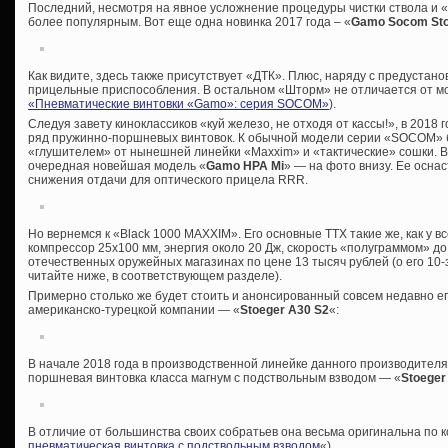
Последний, несмотря на явное усложнение процедуры чистки ствола и «
более популярным. Вот еще одна новинка 2017 года – «
Gamo Socom St
Как видите, здесь также присутствует «ДТК». Плюс, наряду с предустан
прицельные приспособления. В остальном «Шторм» не отличается от мо
«Пневматические винтовки «Gamo»: серия SOCOM»
).
Следуя завету киноклассиков «куй железо, не отходя от кассы!», в 2018
ряд пружинно-поршневых винтовок. К обычной модели серии «SOCOM» б
«глушителем» от нынешней линейки «Maxxim» и «тактические» сошки. В
очередная новейшая модель «
Gamo HPA Mi
» — на фото внизу. Ее осна
снижения отдачи для оптического прицела RRR.
Но вернемся к «Black 1000 MAXXIM». Его основные ТТХ такие же, как у в
компрессор 25х100 мм, энергия около 20 Дж, скорость «полуграммом» до
отечественных оружейных магазинах по цене 13 тысяч рублей (о его 10
читайте ниже, в соответствующем разделе).
Примерно столько же будет стоить и анонсированный совсем недавно ег
американско-турецкой компании — «
Stoeger A30 S2
«:
В начале 2018 года в производственной линейке данного производител
поршневая винтовка класса магнум с подствольным взводом — «
Stoeger
В отличие от большинства своих собратьев она весьма оригинальна по к
пневматическая винтовка с подствольным взводом
«).