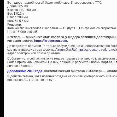
Вот здесь подробностей будет побольше. Итак, основные ТТХ:
Длина 305 мм
высота 140-150 мм
Вес 1,016 кг
Ствол 200 мм.
Калибр 5,5 мм
Редуктор.
Количество выстрелов с заправки — 15 (пуля 1,175 грамма со скоростью 2
Цена 15 000 рублей.
А теперь — внимание: итак, коллеги, у Федора появился долгождан
интернет-ресурс
https://krugergun.com
.
До недавнего времени не только обсуждение, но и непосредственно зак
соответствующую тему форума
Airgun.Org.Ru
(
https://airgun.org.ru/forum/
адрес электронной почты
Крюгер
а.
Собственно, и сейчас никто не мешает делать это там, но классическая
более привычна новичкам. На них, похоже, и рассчитан новый портал. Ст
личное общение.
Дополнение 2019 года
. Пневматическая винтовка «Сталкер» — «Вал
И действительно, хотя новинка создана на основе крюгеровского КИТ-ко
похожа на АС «Вал». Но не суть…