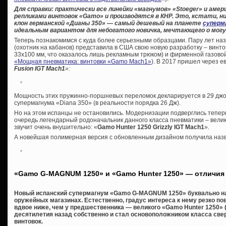
Для справки: практически все линейки «магнумов» «
Stoeger» и амер
репликами винтовок «
Gamo» и производятся в КНР. Это, кстати, ни
клон германской «Дианы 350» — самый дешевый на планете
суперм
идеальным вариантом для небогатого новичка, мечтающего о могу
Теперь познакомимся с куда более серьезными образцами. Пару лет на
(охотник на кабанов) представила в США свою новую разработку – винто
33х100 мм, что оказалось лишь рекламным трюком) и фирменной газовой 
«Мощная пневматика: винтовки «Gamo Maсh1»
). В 2017 пришел через 
Fusion IGT Mach1
»:
Мощность этих пружинно-поршневых переломок декларируется в 29 джоул
супермагнума «Diana 350» (в реальности порядка 26 Дж).
Но на этом испанцы не остановились. Модернизации подверглись теперь
очередь легендарный родоначальник данного класса пневматики – велик
звучит очень внушительно: «
Gamo Hunter 1250 Grizzly IGT Mach1
».
А новейшая полимерная версия с обновленным дизайном получила на
«Gamo G-MAGNUM 1250» и «Gamo Hunter 1250» — отличия
Новый испанский супермагнум «Gamo G-MAGNUM 1250» буквально на
оружейных магазинах. Естественно, градус интереса к нему резко по
вдвое ниже, чем у предшественника — великого «Gamo Hunter 1250» (
десятилетия назад собственно и стал основоположником класса с
винтовок.