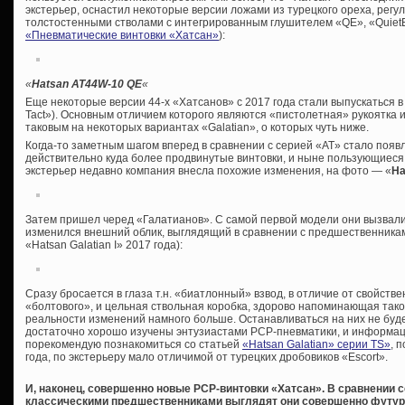
экстерьер, оснастил некоторые версии ложами из турецкого ореха, рег
толстостенными стволами с интегрированным глушителем «QE», «QuietEn
«Пневматические винтовки «Хатсан»
):
«
Hatsan AT44W-10 QE
«
Еще некоторые версии 44-х «Хатсанов» с 2017 года стали выпускаться 
Tact»). Основным отличием которого являются «пистолетная» рукоятка 
таковым на некоторых вариантах «Galatian», о которых чуть ниже.
Когда-то заметным шагом вперед в сравнении с серией «AT» стало появ
действительно куда более продвинутые винтовки, и ныне пользующиеся
экстерьер недавно компания внесла похожие изменения, на фото — «
Ha
Затем пришел черед «Галатианов». С самой первой модели они вызвали
изменился внешний облик, выглядящий в сравнении с предшественникам
«Hatsan Galatian I» 2017 года):
Сразу бросается в глаза т.н. «биатлонный» взвод, в отличие от свойст
«болтового», и цельная ствольная коробка, здорово напоминающая таков
реальности изменений намного больше. Останавливаться на них не буд
достаточно хорошо изучены энтузиастами PCP-пневматики, и информации
порекомендую познакомиться со статьей
«Hatsan Galatian» серии TS»
, 
года, по экстерьеру мало отличимой от турецких дробовиков «Escort».
И, наконец, совершенно новые PCP-винтовки «Хатсан». В сравнении 
классическими предшественниками выглядят они совершенно футу