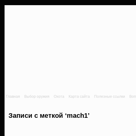
Главная
Выбор оружия
Охота
Карта сайта
Полезные ссылки
Воп
Записи с меткой ‘mach1’