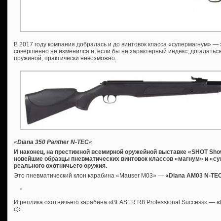
В 2017 году компания добралась и до винтовок класса «супермагнум» —
совершенно не изменился и, если бы не характерный индекс, догадаться
пружиной, практически невозможно.
«
Diana 350 Panther N-TEC
«
И наконец, на престижной всемирной оружейной выставке «SHOT Sh
новейшие образцы пневматических винтовок классов «магнум» и «с
реального охотничьего оружия.
Это пневматический клон карабина «Mauser M03» —
«Diana AM03 N-TE
И реплика охотничьего карабина «BLASER R8 Professional Success» —
«
с)
: