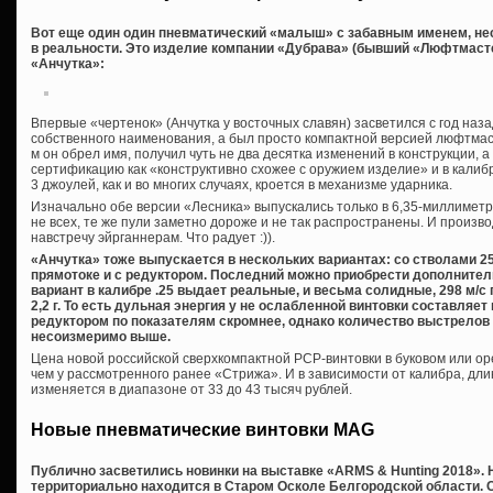
Вот еще один один пневматический «малыш» с забавным именем, не
в реальности. Это изделие компании «Дубрава» (бывший «Люфтмаст
«Анчутка»:
Впервые «чертенок» (Анчутка у восточных славян) засветился с год наза
собственного наименования, а был просто компактной версией люфтмас
м он обрел имя, получил чуть не два десятка изменений в конструкции, 
сертификацию как «конструктивно схожее с оружием изделие» и в калиб
3 джоулей, как и во многих случаях, кроется в механизме ударника.
Изначально обе версии «Лесника» выпускались только в 6,35-миллиметр
не всех, те же пули заметно дороже и не так распространены. И произ
навстречу эйрганнерам. Что радует :)).
«Анчутка» тоже выпускается в нескольких вариантах: со стволами 25
прямотоке и с редуктором. Последний можно приобрести дополнител
вариант в калибре .25 выдает реальные, и весьма солидные, 298 м/с 
2,2 г. То есть дульная энергия у не ослабленной винтовки составляет
редуктором по показателям скромнее, однако количество выстрелов
несоизмеримо выше.
Цена новой российской сверхкомпактной PCP-винтовки в буковом или ор
чем у рассмотренного ранее «Стрижа». И в зависимости от калибра, дли
изменяется в диапазоне от 33 до 43 тысяч рублей.
Новые пневматические винтовки MAG
Публично засветились новинки на выставке «ARMS & Hunting 2018». 
территориально находится в Старом Осколе Белгородской области. 