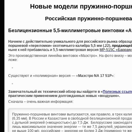
Новые модели пружинно-порш
Российская пружинно-поршнева
Безлицензионные 5,5-миллиметровые винтовки «А
Начнем с действительно уникального для российского рынка образца
поршневой «переломки» охотничьего калибра 5,5 мм (.22),
продающейс
ныне к ней прибавилась и 5,5-миллиметровая версия
МР-515С «Барраку
Это производственная линейка винтовок «Маэстро». На фото внизу – мо
ложе:
Существуют и «полимерная» версия — «
Маэстро NA 17 51P
«:
Замечательный их технический обзор вы найдете в «
Полезных ссыл
практическим применением долгожданных новых «воздушек».
Сначала – очень важная информация:
Пружинно-поршневые винтовки выпускаются, как правило, в трех калибра
(6,35 мм). В России и Казахстане в свободной безлицензионной прода
с дульной энергией («мощностью») до 7,5 Дж. Белорусские законода
лишь максимальное значение энергии — те же 7,5 джоулей, украинские
не выше 100 м/с, российские – энергию не более 3 Дж (примерно те же 