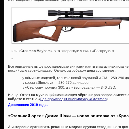
…или «
Crosman Mayhem
», что в переводе значит «Беспредел»:
Все описанные выше кросмановские винтовки найти в магазинах пока н
российскую сертификацию. Однако за рубежом цена составляет:
у обычных моделей, только с новой пружиной и СМ – 250-290 д
у серии «Shockey» — 230-270 долларов;
у «Стелсов» порядка 300, а у «Беспредела» — 340 USD.
И еще. Ответ на мучающий начинающих эйрганнеров вопрос о месте 
найдете в статье «
Где производят пневматику «Crosman
«.
Дополнение 2019 года.
«Стальной орел» Джима Шоки — новая винтовка от «Кро
А интересно сравнивать реальные модели оружия сегодняшнего дня с