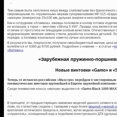
Тем самым была заполнена ниша между слабоватыми без фанатичного 
сверхмощными по «пружинным» меркам супермагнумами МР-515 «Барраку
«магнум» (компрессор 25х100 мм, дульная энергия в неослабленном вар
Как и сотрудники «Атамана», ижевцы положили в основу готовое издели
не испанцев, а турок — винтовку «
Strong S 450″. Правда, она является 
отличие от прототипа не блещущим особым качеством. Отечественные 
модернизацию, включая замену ствола, доработку основных деталей. Ложу
порядке, а полимер изначально заметно лучше хатсановского.
В результате мы, покупатели, получили сверхбюджетный магнум, цена к
колеблется от 6300 до 8700 рублей. Подробнее о новинке — в статье «
Н
«Катран»»
.
«Зарубежная пружинно-поршнев
Новые винтовки «Gamo» и «S
Теперь от испанско-российских «Маэстро» перейдем к чистокровны
пневматических винтовок крупнейшей в Европе оружейной компании 
Среди пневматики класса «магнум» выделяется «
Gamo
Black 1000 MAX
В принципе, от предшествующих гамовских моделей данного сегмента е
ложе, по стилистике сходное с таковыми у куда более
мощной «черной с
крепления оптического прицела и, конечно, жутко модная нынче откро
«глушитель», оснащенный еще и подобием огнестрельного ДТК (дульный