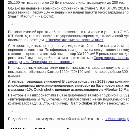
25х100 мм, выдает те же 20 Дж и скорость «полуграммами» до 280 м/с.
Однако на недавней всемирной оружейной выставке SHOT SHOW 2018 б
родственник «Replay 10» — первый на нашей памяти многозарядный п
Swarm Magnum
» (на фото).
Его классический прототип более известен, в том числе и у нас, как G-M
IGT Mach1», только в несколько упрощенном варианте, с пластиковой муф
полимерной ложе (см.
«Пневматические винтовки «Гамо»
).
Сам производитель позиционирует модели этой линейки как самые мощ
поршневые винтовки. По официальным данным, на них установлена мог
главное — просто гигантский компрессор 33х120 мм! В реальности сведе
рекламный ход — подробности смотрите в статье «
Сверхмощные пневма
легенды, или Сенсация не состоялась!
«.
И по скоростным показателям при контрольных отстрелах получаются аб
показывают обычные «Хантер 1250» (29х120 мм) — старые добрые 300-31
грамма.
А теперь, товарищи, внимание! В самом конце лета 2018 года компа
многозарядных пружинно-поршневых винтовок на базе новой запате
магазина «10x Quick shot», впервые использованного в «Replay 10 Ma
Некоторые из них оснастили в базе фирменной газовой пружиной IGT, у 
«интегрированным глушителем» появился ствол с неким подобием огнес
компенсатора (ДТК). Это, например, «
Gamo Quiker 10 IGT
» в несколько 
Подробнее о новых модельных линейках читайте в статье
«Многозарядн