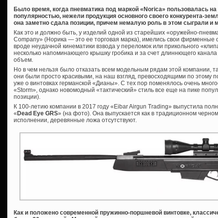
Было время, когда пневматика под маркой «Norica» пользовалась н
популярностью, нежели продукция основного своего конкурента-зем
она заметно сдала позиции, причем немалую роль в этом сыграли и
Как это и должно быть, у изделий одной из старейших «оружейно-пневма
Company» (Норика — это ее торговая марка), имелись свои фирменные о
вроде неудачной кинематики взвода у переломок или прикольного «клипа
несколько напоминающего крышку гробика и за счет длиннющего канал
объем.
Но в чем нельзя было отказать всем модельным рядам этой компании, та
они были просто красивыми, на наш взгляд, превосходящими по этому п
уже о винтовках германской «Дианы». С тех пор поменялось очень многое
«Storm», однако новомодный «тактический» стиль все еще на пике попул
позиции).
К 100-летию компании в 2017 году «Eibar Airgun Trading» выпустила по
«
Dead Eye GRS
» (на фото). Она выпускается как в традиционном черно
исполнении, деревянные ложа отсутствуют.
Как и положено современной пружинно-поршневой винтовке, классиче