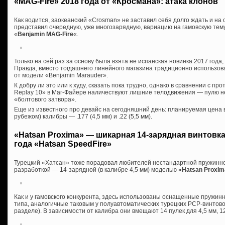
«MAG-Fire» 2018 года от «Кросмана»: атака клонов
Как водится, заокеанский «Crosman» не заставил себя долго ждать и на
представил очередную, уже многозарядную, вариацию на гамовскую те
«
Benjamin MAG-Fire
«.
Только на сей раз за основу была взята не испанская новинка 2017 года
Правда, вместо тогдашнего линейного магазина традиционно использо
от модели «Benjamin Marauder».
К добру ли это или к худу, сказать пока трудно, однако в сравнении с 
Replay 10» в Маг-Файере наличествуют лишние телодвижения — пулю 
«болтового затвора».
Еще из известного про девайс на сегодняшний день: планируемая цена 
рубежом) калибры — .177 (4,5 мм) и .22 (5,5 мм).
«Hatsan Proxima» — шикарная 14-зарядная винтовк
года «Hatsan SpeedFire»
Турецкий «Хатсан» тоже порадовал любителей нестандартной пружинн
разработкой — 14-зарядной (в калибре 4,5 мм) моделью
«Hatsan Proxim
Как и у гамовского конкурента, здесь использованы оснащенные пружи
типа, аналогичные таковым у полуавтоматических турецких PCP-винтово
разделе). В зависимости от калибра они вмещают 14 пулек для 4,5 мм, 12 