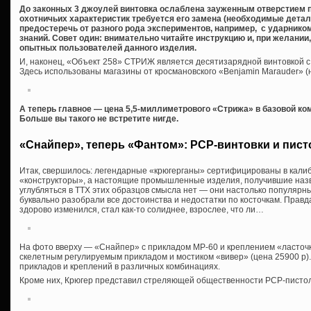
До законных 3 джоулей винтовка ослаблена зауженным отверстием 
охотничьих характеристик требуется его замена (необходимые детали
предостеречь от разного рода экспериментов, например, с ударнико
знаний. Совет один: внимательно читайте инструкцию и, при желани
опытных пользователей данного изделия.
И, наконец, «Объект 258» СТРИЖ является десятизарядной винтовкой 
Здесь использованы магазины от кросмановского «Benjamin Marauder» (
А теперь главное — цена 5,5-миллиметрового «Стрижа» в базовой ко
Больше вы такого не встретите нигде.
«Снайпер», теперь «Фантом»: PCP-винтовки и пист
Итак, свершилось: легендарные «крюгерганы» сертифицированы в калибр
«конструкторы», а настоящие промышленные изделия, получившие наз
углубляться в ТТХ этих образцов смысла нет — они настолько популярн
буквально разобрали все достоинства и недостатки по косточкам. Правд
здорово изменился, стал как-то солиднее, взрослее, что ли…
На фото вверху — «Снайпер» с прикладом МР-60 и креплением «ласточки
скелетным регулируемым прикладом и мостиком «вивер» (цена 25900 р)
прикладов и креплений в различных комбинациях.
Кроме них, Крюгер представил стреляющей общественности PCP-писто