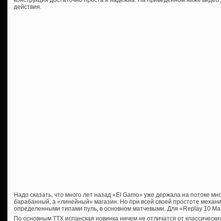
конструкция достаточно проста и надежна. На приведенном ниже видео
действия.
Надо сказать, что много лет назад «El Gamo» уже держала на потоке м
барабанный, а «линейный» магазин. Но при всей своей простоте механи
определенными типами пуль, в основном матчевыми. Для «Replay 10 Ma
По основным ТТХ испанская новинка ничем не отличатся от классически