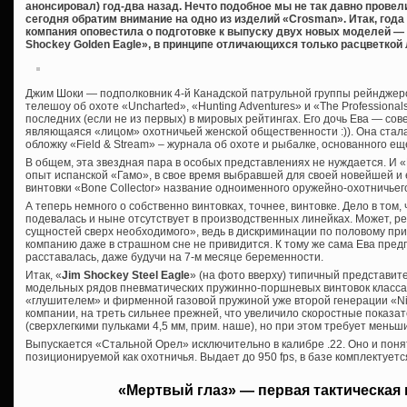
анонсировал) год-два назад. Нечто подобное мы не так давно провел
сегодня обратим внимание на одно из изделий «Crosman». Итак, года
компания оповестила о подготовке к выпуску двух новых моделей — «
Shockey Golden Eagle», в принципе отличающихся только расцветкой 
Джим Шоки — подполковник 4-й Канадской патрульной группы рейнджер
телешоу об охоте «Uncharted», «Hunting Adventures» и «The Professional
последних (если не из первых) в мировых рейтингах. Его дочь Ева — сов
являющаяся «лицом» охотничьей женской общественности :)). Она стала
обложку «Field & Stream» – журнала об охоте и рыбалке, основанного еще
В общем, эта звездная пара в особых представлениях не нуждается. И 
опыт испанской «Гамо», в свое время выбравшей для своей новейшей и 
винтовки «Bone Collector» название одноименного оружейно-охотничьег
А теперь немного о собственно винтовках, точнее, винтовке. Дело в том,
подевалась и ныне отсутствует в производственных линейках. Может, 
сущностей сверх необходимого», ведь в дискриминации по половому пр
компанию даже в страшном сне не привидится. К тому же сама Ева предп
расставалась, даже будучи на 7-м месяце беременности.
Итак, «
Jim Shockey Steel Eagle
» (на фото вверху) типичный представит
модельных рядов пневматических пружинно-поршневых винтовок класса
«глушителем» и фирменной газовой пружиной уже второй генерации «Nitr
компании, на треть сильнее прежней, что увеличило скоростные показате
(сверхлегкими пульками 4,5 мм, прим. наше), но при этом требует меньш
Выпускается «Стальной Орел» исключительно в калибре .22. Оно и понят
позиционируемой как охотничья. Выдает до 950 fps, в базе комплектует
«Мертвый глаз» — первая тактическая 