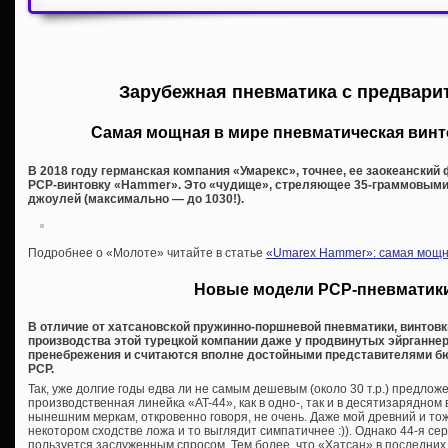
Зарубежная пневматика с предвари
Самая мощная в мире пневматическая вин
В 2018 году германская компания «Умарекс», точнее, ее заокеанский
PCP-винтовку «Hammer». Это «чудище», стреляющее 35-граммовыми
джоулей (максимально — до 1030!).
Подробнее о «Молоте» читайте в статье
«Umarex Hammer»: самая мощна
Новые модели PCP-пневматики
В отличие от хатсановской пружинно-поршневой пневматики, винтовк
производства этой турецкой компании даже у продвинутых эйрганне
пренебрежения и считаются вполне достойными представителями бю
PCP.
Так, уже долгие годы едва ли не самым дешевым (около 30 т.р.) предло
производственная линейка «AT-44», как в одно-, так и в десятизарядно
нынешним меркам, откровенно говоря, не очень. Даже мой древний и т
некотором сходстве ложа и то выглядит симпатичнее :)). Однако 44-я сер
пользуется заслуженным спросом. Тем более, что «Хатсан» в последни