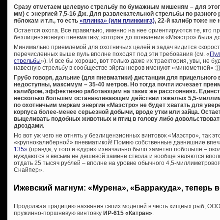
Сразу отметаем целевую стрельбу по бумажным мишеням – для этого 
мм) с энергией 7,5-16 Дж. Для развлекательной стрельбы по разного
яблокам и т.п., то есть
«плинка» (или плинкинга)
, 22-й калибр тоже не 
Остается охота. Все правильно, именно на нее ориентируются те, кто п
безлицензионную пневматику, которая до появления «Маэстро» была до
Минимально приемлемой для охотничьих целей и задач видится скорость 
перечисленных выше пуль вполне походят под эти требования (см. «
Пул
стрельбы
»). И все бы хорошо, вот только даже их траектория, увы, не б
навесную стрельбу в сообществе эйрганнеров именуют «минометной» :))
Грубо говоря, дальние (для пневматики) дистанции для прицельного
недоступны, максимум – 35-40 метров. Но тогда почти исчезает пре
калибром, эффективно работающим на таких же расстояниях. Единс
несколько большем останавливающем действии тяжелых 5,5-миллим
по охотничьим меркам энергии «Маэстро» не будет хватать для увер
корпуса более-менее серьезной добычи, вроде утки или зайца. Остаетс
выцеливать подобных животных и птиц в голову либо довольствоват
дроздами.
Но вот уж чего не отнять у безлицензионных винтовок «Маэстро», так 
«крупнокалиберной» пневматикой! Помню собственные давнишние впе
135»
(правда, у того и «дури» изначально было заметно побольше – окол
нуждаются в весьма не дешевой замене ствола и вообще являются впол
отдать 25 тысяч рублей – вполне на уровне обычного 4,5-миллиметрово
Снайпер».
Ижевский магнум: «Мурена», «Барракуда», теперь 
Продолжая традицию названия своих моделей в честь хищных рыб, ООО
пружинно-поршневую винтовку
ИР-615 «Катран»
.