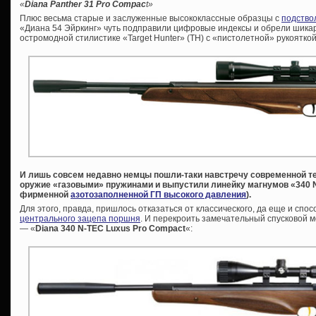
«
Diana Panther 31 Pro Compac
t»
Плюс весьма старые и заслуженные высококлассные образцы с
подство
«Диана 54 Эйркинг» чуть подправили цифровые индексы и обрели шикар
остромодной стилистике «Target Hunter» (ТН) с «пистолетной» рукоятко
И лишь совсем недавно немцы пошли-таки навстречу современной т
оружие «газовыми» пружинами и выпустили линейку магнумов «340 N
фирменной
азотозаполненной ГП высокого давления
).
Для этого, правда, пришлось отказаться от классического, да еще и сп
центрального зацепа поршня
. И перекроить замечательный спусковой 
— «
Diana 340 N-TEC Luxus Pro Compact
«: