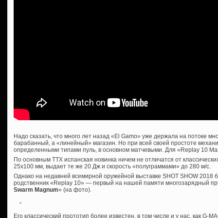
Надо сказать, что много лет назад «El Gamo» уже держала на потоке м
барабанный, а «линейный» магазин. Но при всей своей простоте механи
определенными типами пуль, в основном матчевыми. Для «Replay 10 Ma
По основным ТТХ испанская новинка ничем не отличатся от классически
25х100 мм, выдает те же 20 Дж и скорость «полуграммами» до 280 м/с.
Однако на недавней всемирной оружейной выставке SHOT SHOW 2018 б
родственник «Replay 10» — первый на нашей памяти многозарядный п
Swarm Magnum
» (на фото).
Его классический прототип более известен, в том числе и у нас, как G-M