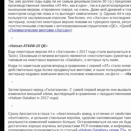
Так, уже долгие годы едва ли не самым дешевым (около 30 т.р.) предло
производственная линейка «AT-44», как в одно-, так и в десятизарядно
нынешним меркам, откровенно говоря, не очень. Даже мой древний и т
некотором сходстве ложа и то выглядит симпатичнее :)). Однако 44-я сер
пользуется заслуженным спросом. Тем более, что «Хатсан» в последни
экстерьер, оснастил некоторые версии ложами из турецкого ореха, рег
толстостенными стволами с интегрированным глушителем «QE», «QuietEn
«Пневматические винтовки «Хатсан»
):
«
Hatsan AT44W-10 QE
«
Еще некоторые версии 44-х «Хатсанов» с 2017 года стали выпускаться 
Tact»). Основным отличием которого являются «пистолетная» рукоятка 
таковым на некоторых вариантах «Galatian», о которых чуть ниже.
Когда-то заметным шагом вперед в сравнении с серией «AT» стало появ
действительно куда более продвинутые винтовки, и ныне пользующиеся
экстерьер недавно компания внесла похожие изменения, на фото — «
Ha
Затем пришел черед «Галатианов». С самой первой модели они вызвали
изменился внешний облик, выглядящий в сравнении с предшественникам
«Hatsan Galatian I» 2017 года):
Сразу бросается в глаза т.н. «биатлонный» взвод, в отличие от свойст
«болтового», и цельная ствольная коробка, здорово напоминающая таков
реальности изменений намного больше. Останавливаться на них не буд
достаточно хорошо изучены энтузиастами PCP-пневматики, и информации
порекомендую познакомиться со статьей
«Hatsan Galatian» серии TS»
, 