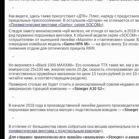
Как видите, здесь также присутствует «ДТК». Плюс, наряду с предустан
прицельные приспособления. В остальном «Шторм» не отличается от мо
«Пневматические винтовки «Gamo»: серия SOCOM»
).
Следуя завету киноклассиков «куй железо, не отходя от кассы!», в 2018
ряд пружинно-поршневых винтовок. К обычной модели серии «SOCOM» б
«глушителем» от нынешней линейки «Maxxim» и «тактические» сошки. В
очередная новейшая модель «
Gamo HPA Mi
» — на фото внизу. Ее осна
снижения отдачи для оптического прицела RRR.
Но вернемся к «Black 1000 MAXXIM». Его основные ТТХ такие же, как у в
компрессор 25х100 мм, энергия около 20 Дж, скорость «полуграммом» до
отечественных оружейных магазинах по цене 13 тысяч рублей (о его 10
читайте ниже, в соответствующем разделе).
Примерно столько же будет стоить и анонсированный совсем недавно ег
американско-турецкой компании — «
Stoeger A30 S2
«:
В начале 2018 года в производственной линейке данного производител
поршневая винтовка класса магнум с подствольным взводом — «
Stoeger
В отличие от большинства своих собратьев она весьма оригинальна по к
пневматическая винтовка с подствольным взводом
«).
Для справки: практически все линейки «магнумов» «
Stoeger» и амер