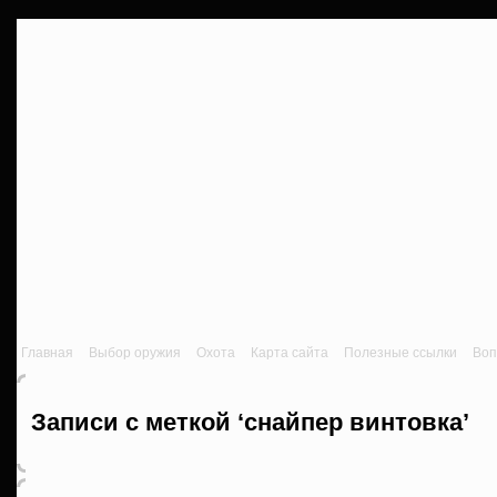
Главная
Выбор оружия
Охота
Карта сайта
Полезные ссылки
Воп
Записи с меткой ‘снайпер винтовка’