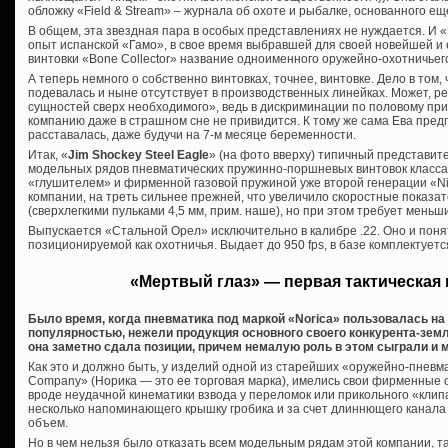
обложку «Field & Stream» – журнала об охоте и рыбалке, основанного еще
В общем, эта звездная пара в особых представлениях не нуждается. И 
опыт испанской «Гамо», в свое время выбравшей для своей новейшей и 
винтовки «Bone Collector» название одноименного оружейно-охотничьег
А теперь немного о собственно винтовках, точнее, винтовке. Дело в том,
подевалась и ныне отсутствует в производственных линейках. Может, 
сущностей сверх необходимого», ведь в дискриминации по половому пр
компанию даже в страшном сне не привидится. К тому же сама Ева предп
расставалась, даже будучи на 7-м месяце беременности.
Итак, «
Jim Shockey Steel Eagle
» (на фото вверху) типичный представит
модельных рядов пневматических пружинно-поршневых винтовок класса
«глушителем» и фирменной газовой пружиной уже второй генерации «Nitr
компании, на треть сильнее прежней, что увеличило скоростные показате
(сверхлегкими пульками 4,5 мм, прим. наше), но при этом требует меньш
Выпускается «Стальной Орел» исключительно в калибре .22. Оно и понят
позиционируемой как охотничья. Выдает до 950 fps, в базе комплектует
«Мертвый глаз» — первая тактическая 
Было время, когда пневматика под маркой «Norica» пользовалась н
популярностью, нежели продукция основного своего конкурента-зем
она заметно сдала позиции, причем немалую роль в этом сыграли и
Как это и должно быть, у изделий одной из старейших «оружейно-пневма
Company» (Норика — это ее торговая марка), имелись свои фирменные о
вроде неудачной кинематики взвода у переломок или прикольного «клипа
несколько напоминающего крышку гробика и за счет длиннющего канал
объем.
Но в чем нельзя было отказать всем модельным рядам этой компании, та