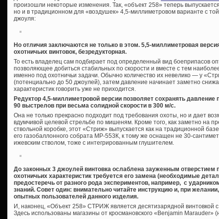
произошли некоторые изменения. Так, «объект 258» теперь выпускается 
но и в традиционном для «воздушек» 4,5-миллиметровом варианте с то
джоуля:
Но отличия заключаются не только в этом. 5,5-миллиметровая версия
охотничьих винтовок, безредукторная.
То есть владелец сам подбирает под определенный вид боеприпасов оп
позволяющее добиться стабильных по скорости и вместе с тем наиболее
именно под охотничьи задачи. Обычно количество их невелико — у «Стр
(потенциально до 50 джоулей), затем давление начинает заметно снижа
характеристик говорить уже не приходится.
Редуктор 4,5-миллиметровой версии позволяет сохранять давление 
90 выстрелов при весьма солидной скорости в 300 м/с.
Она не только прекрасно подходит под требования охоты, но и дает воз
вдумчивой целевой стрельбе по мишеням. Кроме того, как заметно на 
ствольной коробке, этот «Стриж» выпускается как на традиционной базе 
его газобаллонного собрата МР-553К, к тому же оснащен не 30-сантим
ижевским стволом, тоже с интегрированным глушителем.
До законных 3 джоулей винтовка ослаблена зауженным отверстием 
охотничьих характеристик требуется его замена (необходимые детали
предостеречь от разного рода экспериментов, например, с ударнико
знаний. Совет один: внимательно читайте инструкцию и, при желани
опытных пользователей данного изделия.
И, наконец, «Объект 258» СТРИЖ является десятизарядной винтовкой 
Здесь использованы магазины от кросмановского «Benjamin Marauder» (