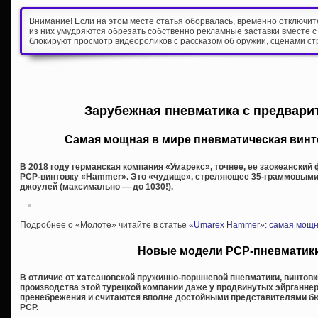
Внимание! Если на этом месте статья оборвалась, временно отключи
из них умудряются обрезать собственно рекламные заставки вместе с
блокируют просмотр видеороликов с рассказом об оружии, сценами ст
Зарубежная пневматика с предвари
Самая мощная в мире пневматическая вин
В 2018 году германская компания «Умарекс», точнее, ее заокеанский
PCP-винтовку «Hammer». Это «чудище», стреляющее 35-граммовыми
джоулей (максимально — до 1030!).
Подробнее о «Молоте» читайте в статье
«Umarex Hammer»: самая мощна
Новые модели PCP-пневматики
В отличие от хатсановской пружинно-поршневой пневматики, винтовк
производства этой турецкой компании даже у продвинутых эйрганне
пренебрежения и считаются вполне достойными представителями бю
PCP.