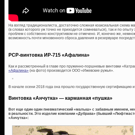
На взгляд традиционалиста, достаточно сложная коаксиальная схема мал
(в словах которого уж точно не приходится сомневаться), так и по опыту
проблем с собственно конструктивом не отмечено. И, конечно же, немн
возможность почти мгновенного сброса давления в резервуаре посредс
PCP-винтовка ИР-715 «Афалина»
Как и рассмотренный в главе про пружинно-поршневые винтовки «Катра
«Афалина»
(на фото) производится ООО «Ижевские ружья».
В начале осени 2018 года она прошло государственную сертификацию и
Винтовка «Анчутка» — карманная «пушка»
Вот еще один один пневматический «малыш» с забавным именем, не
в реальности. Это изделие компании «Дубрава» (бывший «Люфтмаст
«Анчутка»: