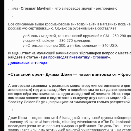
…или «
Crosman Mayhem
», что в переводе значит «Беспредел»:
Все описанные выше кросмановские винтовки найти в магазинах пока н
российскую сертификацию. Однако за рубежом цена составляет:
у обычных моделей, только с новой пружиной и СМ – 250-290 д
у серии «Shockey» — 230-270 долларов;
у «Стелсов» порядка 300, а у «Беспредела» — 340 USD.
И еще. Ответ на мучающий начинающих эйрганнеров вопрос о месте 
найдете в статье «
Где производят пневматику «Crosman
«.
Дополнение 2019 года.
«Стальной орел» Джима Шоки — новая винтовка от «Кро
А интересно сравнивать реальные модели оружия сегодняшнего дня с
анонсировал) год-два назад. Нечто подобное мы не так давно провел
сегодня обратим внимание на одно из изделий «Crosman». Итак, года
компания оповестила о подготовке к выпуску двух новых моделей — «
Shockey Golden Eagle», в принципе отличающихся только расцветкой 
Джим Шоки — подполковник 4-й Канадской патрульной группы рейнджер
телешоу об охоте «Uncharted», «Hunting Adventures» и «The Professional
последних (если не из первых) в мировых рейтингах. Его дочь Ева — сов
являющаяся «лицом» охотничьей женской общественности :)). Она стала