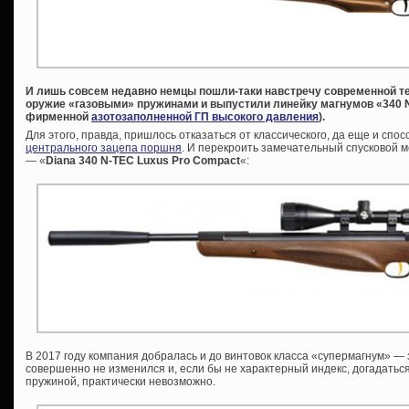
И лишь совсем недавно немцы пошли-таки навстречу современной т
оружие «газовыми» пружинами и выпустили линейку магнумов «340 N
фирменной
азотозаполненной ГП высокого давления
).
Для этого, правда, пришлось отказаться от классического, да еще и сп
центрального зацепа поршня
. И перекроить замечательный спусковой 
— «
Diana 340 N-TEC Luxus Pro Compact
«:
В 2017 году компания добралась и до винтовок класса «супермагнум» —
совершенно не изменился и, если бы не характерный индекс, догадаться
пружиной, практически невозможно.