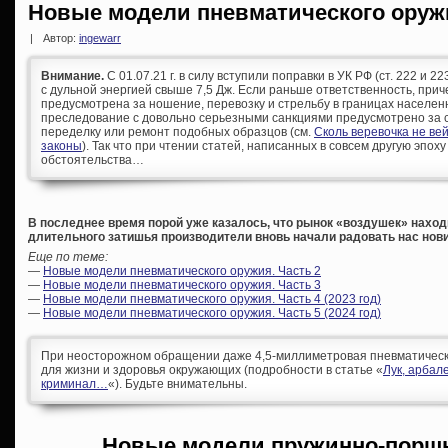
Новые модели пневматического оруж
|
Автор:
ingewarr
Внимание.
С 01.07.21 г. в силу вступили поправки в УК РФ (ст. 222 и 
с дульной энергией свыше 7,5 Дж. Если раньше ответственность, при
предусмотрена за ношение, перевозку и стрельбу в границах населен
преследование с довольно серьезными санкциями предусмотрено за с
переделку или ремонт подобных образцов (см.
Сколь веревочка не ве
законы
). Так что при чтении статей, написанных в совсем другую эпоху
обстоятельства…
В последнее время порой уже казалось, что рынок «воздушек» находи
длительного затишья производители вновь начали радовать нас нов
Еще по теме:
—
Новые модели пневматического оружия. Часть 2
—
Новые модели пневматического оружия. Часть 3
—
Новые модели пневматического оружия. Часть 4 (2023 год)
—
Новые модели пневматического оружия. Часть 5 (2024 год)
При неосторожном обращении даже 4,5-миллиметровая пневматическа
для жизни и здоровья окружающих (подробности в статье «
Лук, арбал
криминал…
«). Будьте внимательны.
Новые модели пружинно-порш