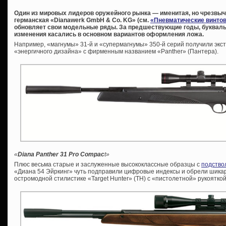
Один из мировых лидеров оружейного рынка — именитая, но чрезвы
германская «Dianawerk GmbH & Co. KG» (см.
«Пневматические винтов
обновляет свои модельные ряды. За предшествующие годы, букваль
изменения касались в основном вариантов оформления ложа.
Например, «магнумы» 31-й и «супермагнумы» 350-й серий получили экст
«энергичного дизайна» с фирменным названием «Panther» (Пантера).
«
Diana Panther 31 Pro Compac
t»
Плюс весьма старые и заслуженные высококлассные образцы с
подство
«Диана 54 Эйркинг» чуть подправили цифровые индексы и обрели шикар
остромодной стилистике «Target Hunter» (ТН) с «пистолетной» рукоятко