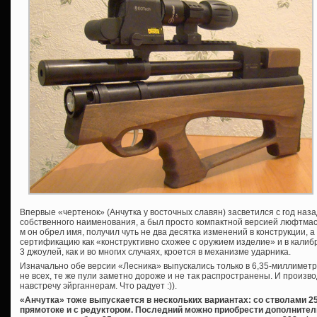
Впервые «чертенок» (Анчутка у восточных славян) засветился с год наза
собственного наименования, а был просто компактной версией люфтмас
м он обрел имя, получил чуть не два десятка изменений в конструкции, 
сертификацию как «конструктивно схожее с оружием изделие» и в калиб
3 джоулей, как и во многих случаях, кроется в механизме ударника.
Изначально обе версии «Лесника» выпускались только в 6,35-миллиметр
не всех, те же пули заметно дороже и не так распространены. И произ
навстречу эйрганнерам. Что радует :)).
«Анчутка» тоже выпускается в нескольких вариантах: со стволами 25
прямотоке и с редуктором. Последний можно приобрести дополнител