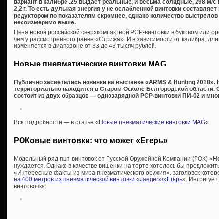
вариант в калибре .25 выдает реальные, и весьма солидные, 298 м/с 
2,2 г. То есть дульная энергия у не ослабленной винтовки составляет
редуктором по показателям скромнее, однако количество выстрелов
несоизмеримо выше.
Цена новой российской сверхкомпактной PCP-винтовки в буковом или ор
чем у рассмотренного ранее «Стрижа». И в зависимости от калибра, дли
изменяется в диапазоне от 33 до 43 тысяч рублей.
Новые пневматические винтовки MAG
Публично засветились новинки на выставке «ARMS & Hunting 2018». 
территориально находится в Старом Осколе Белгородской области. 
состоит из двух образцов — однозарядной PCP-винтовки ПИ-02 и мно
Все подробности — в статье «
Новые пневматические винтовки MAG
«.
РОКовые винтовки: что может «Егерь»
Модельный ряд пцп-винтовок от Русской Оружейной Компании (РОК) «
H
нуждается. Однако в качестве вишенки на торте хотелось бы предложить
«Интересные факты из мира пневматического оружия», заголовок которой
на 400 метров из пневматической винтовки «Jaeger»/»Егерь
». Интригует
винтовочка: