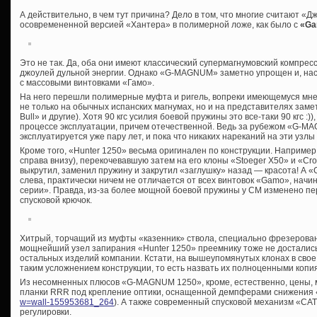
А действительно, в чем тут причина? Дело в том, что многие считают «Д
осовремененной версией «Хантера» в полимерной ложе, как было с
«Ga
Это не так. Да, оба они имеют классический супермагнумовский компре
джоулей дульной энергии. Однако «G-MAGNUM» заметно упрощен и, нас
с массовыми винтовками «Гамо».
На него перешли полимерные муфта и ригель, вопреки имеющемуся мн
не только на обычных испанских магнумах, но и на представителях зам
Bull» и другие). Хотя 90 кгс усилия боевой пружины это все-таки 90 кгс :))
процессе эксплуатации, причем отечественной. Ведь за рубежом «G-
эксплуатируется уже пару лет, и пока что никаких нареканий на эти узлы
Кроме того, «Hunter 1250» весьма оригинален по конструкции. Наприме
справа внизу), перекочевавшую затем на его клоны «Stoeger Х50» и «Cro
выкрутил, заменил пружину и закрутил «заглушку» назад — красота! А 
слева, практически ничем не отличается от всех винтовок «Gamo», начин
серии». Правда, из-за более мощной боевой пружины у СМ изменено пер
спусковой крючок.
Хитрый, торчащий из муфты «казенник» ствола, специально фрезерован
мощнейший узел запирания «Hunter 1250» преемнику тоже не достались
остальных изделий компании. Кстати, на вышеупомянутых клонах в свое
таким усложнением конструкции, то есть назвать их полноценными копи
Из несомненных плюсов «G-MAGNUM 1250», кроме, естественно, цены, 
планки RRR под крепление оптики, оснащенной демпферами снижения 
w=wall-155953681_264
). А также современный спусковой механизм «C
регулировки.