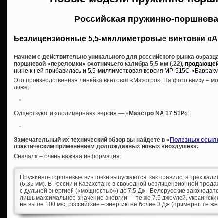
Российская пружинно-поршнева
Безлицензионные 5,5-миллиметровые винтовки «А
Начнем с действительно уникального для российского рынка образца
поршневой «переломки» охотничьего калибра 5,5 мм (.22),
продающейс
ныне к ней прибавилась и 5,5-миллиметровая версия
МР-515С «Барраку
Это производственная линейка винтовок «Маэстро». На фото внизу – мо
ложе:
Существуют и «полимерная» версия — «
Маэстро NA 17 51P
«:
Замечательный их технический обзор вы найдете в «
Полезных ссыл
практическим применением долгожданных новых «воздушек».
Сначала – очень важная информация:
Пружинно-поршневые винтовки выпускаются, как правило, в трех калибра
(6,35 мм). В России и Казахстане в свободной безлицензионной прода
с дульной энергией («мощностью») до 7,5 Дж. Белорусские законода
лишь максимальное значение энергии — те же 7,5 джоулей, украинские
не выше 100 м/с, российские – энергию не более 3 Дж (примерно те же 