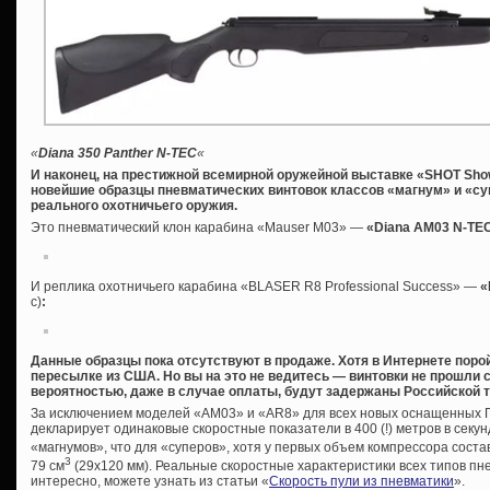
«
Diana 350 Panther N-TEC
«
И наконец, на престижной всемирной оружейной выставке «SHOT Sh
новейшие образцы пневматических винтовок классов «магнум» и «с
реального охотничьего оружия.
Это пневматический клон карабина «Mauser M03» —
«Diana AM03 N-TE
И реплика охотничьего карабина «BLASER R8 Professional Success» —
«
с)
:
Данные образцы пока отсутствуют в продаже. Хотя в Интернете поро
пересылке из США. Но вы на это не ведитесь — винтовки не прошли 
вероятностью, даже в случае оплаты, будут задержаны Российской 
За исключением моделей «AM03» и «AR8» для всех новых оснащенных 
декларирует одинаковые скоростные показатели в 400 (!) метров в секунд
«магнумов», что для «суперов», хотя у первых объем компрессора соста
3
79 см
(29х120 мм). Реальные скоростные характеристики всех типов пне
интересно, можете узнать из статьи «
Скорость пули из пневматики
».