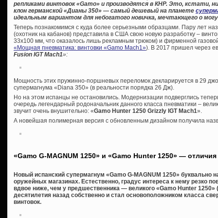
репликами винтовок «
Gamo» и производятся в КНР. Это, кстати, ни
клон германской «Дианы 350» — самый дешевый на планете
суперм
идеальным вариантом для небогатого новичка, мечтающего о могу
Теперь познакомимся с куда более серьезными образцами. Пару лет на
(охотник на кабанов) представила в США свою новую разработку – винто
33х100 мм, что оказалось лишь рекламным трюком) и фирменной газовой 
«Мощная пневматика: винтовки «Gamo Maсh1»
). В 2017 пришел через 
Fusion IGT Mach1
»:
Мощность этих пружинно-поршневых переломок декларируется в 29 джоул
супермагнума «Diana 350» (в реальности порядка 26 Дж).
Но на этом испанцы не остановились. Модернизации подверглись теперь
очередь легендарный родоначальник данного класса пневматики – велик
звучит очень внушительно: «
Gamo Hunter 1250 Grizzly IGT Mach1
».
А новейшая полимерная версия с обновленным дизайном получила на
«Gamo G-MAGNUM 1250» и «Gamo Hunter 1250» — отличия
Новый испанский супермагнум «Gamo G-MAGNUM 1250» буквально на
оружейных магазинах. Естественно, градус интереса к нему резко по
вдвое ниже, чем у предшественника — великого «Gamo Hunter 1250» (
десятилетия назад собственно и стал основоположником класса с
винтовок.