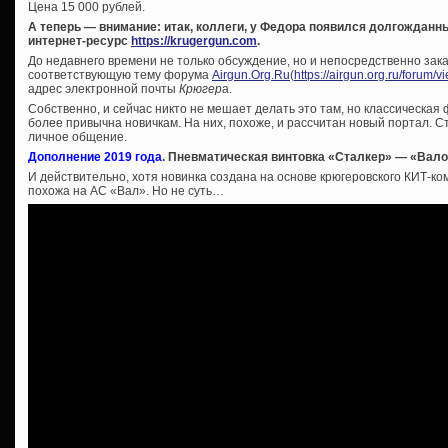
Цена 15 000 рублей.
А теперь — внимание: итак, коллеги, у Федора появился долгождан
интернет-ресурс
https://krugergun.com
.
До недавнего времени не только обсуждение, но и непосредственно зак
соответствующую тему форума
Airgun.Org.Ru
(
https://airgun.org.ru/forum/
адрес электронной почты
Крюгер
а.
Собственно, и сейчас никто не мешает делать это там, но классическая
более привычна новичкам. На них, похоже, и рассчитан новый портал. Ст
личное общение.
Дополнение 2019 года
. Пневматическая винтовка «Сталкер» — «Вал
И действительно, хотя новинка создана на основе крюгеровского КИТ-ко
похожа на АС «Вал». Но не суть…