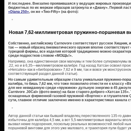
И последнее. Внезапно проявившаяся у ведущих мировых производи
бюджетных по их меркам образцов затронула и «Диану». Первой ласт
«Diana 250»
, он же «Two-Fifty» (на фото):
Новая 7,62-миллиметровая пружинно-поршневая в
Собственно, английскому Carnovore соответствует русское Хищник, 
так — новый образец пневматического оружия вполне соответствует
турецкой фирмы, все изделия которой традиционно можно охаракте
среди подростков словом «МОЩЬ!».
Например, она единственная свои магнумы и тем более супермагнумы вы
.22, но и в 6,35—миллиметровом калибре. Год назад Хатсан освоил про
«Hercules» как в «бигборовских» 7,62 и 9 мм, так и вовсе уж монструозном
соответствующий раздел данной статьи).
Но самым удивительным образцом стала уникальная пружинно-порш
калибра, то бишь 7,62 мм, что тоже позволило отнести ее к классу «
для нее невиданную среди «пружинок» дульную энергию в 45 джоуле
Carnivore .30Cal» (фото внизу) на базе старого доброго «Хатсан 135».
оснащенных фирменной газовой пружиной «Вортекс» и глушителем QE 
сути, главное отличие заключено именно в характеристиках канала с
Автор данной статьи как бывший владелец перестволенного 135-го давн
избыточны для калибра 4,5 мм, а вот 5,5-миллиметровые варианты вполн
вызвал некие подозрения, поскольку реальных возможностей любой ны
поршневой винтовки для этого уже маловато, и траектория пули будет уж