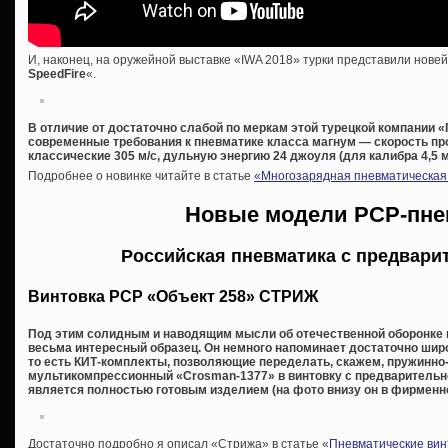
И, наконец, на оружейной выставке «IWA 2018» турки представили нове
SpeedFire
«.
В отличие от достаточно слабой по меркам этой турецкой компании
современные требования к пневматике класса магнум — скорость пр
классические 305 м/с, дульную энергию 24 джоуля (для калибра 4,5 м
Подробнее о новинке читайте в статье
«Многозарядная пневматическая 
Новые модели PCP-пне
Российская пневматика с предвари
Винтовка РСР «Объект 258» СТРИЖ
Под этим солидным и наводящим мысли об отечественной оборонке 
весьма интересный образец. Он немного напоминает достаточно шир
то есть КИТ-комплекты, позволяющие переделать, скажем, пружинно
мультикомпрессионный «Crosman-1377» в винтовку с предварительной 
является полностью готовым изделием (на фото внизу он в фирменно
Достаточно подробно я описал «Стрижа» в статье «
Пневматические вин