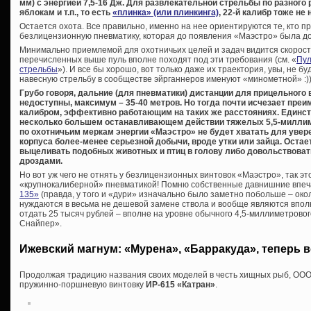
мм) с энергией 7,5-16 Дж. Для развлекательной стрельбы по разного
яблокам и т.п., то есть
«плинка» (или плинкинга)
, 22-й калибр тоже не 
Остается охота. Все правильно, именно на нее ориентируются те, кто п
безлицензионную пневматику, которая до появления «Маэстро» была до
Минимально приемлемой для охотничьих целей и задач видится скорость 
перечисленных выше пуль вполне походят под эти требования (см. «
Пул
стрельбы
»). И все бы хорошо, вот только даже их траектория, увы, не б
навесную стрельбу в сообществе эйрганнеров именуют «минометной» :))
Грубо говоря, дальние (для пневматики) дистанции для прицельного
недоступны, максимум – 35-40 метров. Но тогда почти исчезает пре
калибром, эффективно работающим на таких же расстояниях. Единс
несколько большем останавливающем действии тяжелых 5,5-миллим
по охотничьим меркам энергии «Маэстро» не будет хватать для увер
корпуса более-менее серьезной добычи, вроде утки или зайца. Остаетс
выцеливать подобных животных и птиц в голову либо довольствоват
дроздами.
Но вот уж чего не отнять у безлицензионных винтовок «Маэстро», так 
«крупнокалиберной» пневматикой! Помню собственные давнишние впе
135»
(правда, у того и «дури» изначально было заметно побольше – окол
нуждаются в весьма не дешевой замене ствола и вообще являются впол
отдать 25 тысяч рублей – вполне на уровне обычного 4,5-миллиметрово
Снайпер».
Ижевский магнум: «Мурена», «Барракуда», теперь 
Продолжая традицию названия своих моделей в честь хищных рыб, ООО
пружинно-поршневую винтовку
ИР-615 «Катран»
.