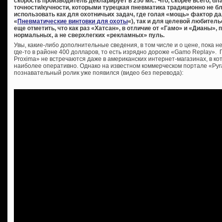
скорость производитель декларирует в 250 м/с. Что, скорее всего, б
точности/кучности, которыми турецкая пневматика традиционно не бл
использовать как для охотничьих задач, где голая «мощь» фактор д
«
Пневматические винтовки для охоты
«), так и для целевой любител
еще отметить, что как раз «Хатсан», в отличие от «Гамо» и «Дианы»
нормальных, а не сверхлегких «рекламных» пуль.
Увы, какие-либо дополнительные сведения, в том числе и о цене, пока 
где-то в районе 400 долларов, то есть изрядно дороже «Gamo Replay».
Proxima» не встречаются даже в американских интернет-магазинах, в к
наиболее оперативно. Однако на известном коммерческом портале «Pyr
познавательный ролик уже появился (видео без перевода):