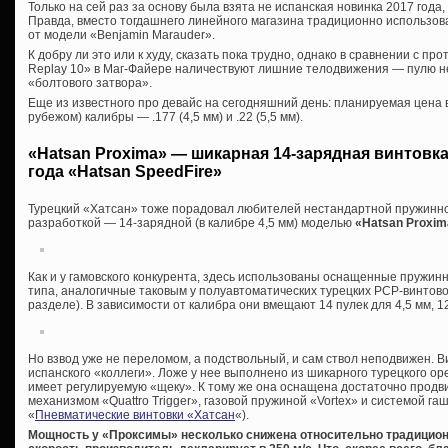
Только на сей раз за основу была взята не испанская новинка 2017 года
Правда, вместо тогдашнего линейного магазина традиционно использо
от модели «Benjamin Marauder».
К добру ли это или к худу, сказать пока трудно, однако в сравнении с 
Replay 10» в Маг-Файере наличествуют лишние телодвижения — пулю 
«болтового затвора».
Еще из известного про девайс на сегодняшний день: планируемая цена 
рубежом) калибры — .177 (4,5 мм) и .22 (5,5 мм).
«Hatsan Proxima» — шикарная 14-зарядная винтовк
года «Hatsan SpeedFire»
Турецкий «Хатсан» тоже порадовал любителей нестандартной пружинн
разработкой — 14-зарядной (в калибре 4,5 мм) моделью
«Hatsan Proxim
Как и у гамовского конкурента, здесь использованы оснащенные пружи
типа, аналогичные таковым у полуавтоматических турецких PCP-винтово
разделе). В зависимости от калибра они вмещают 14 пулек для 4,5 мм, 12 
Но взвод уже не переломом, а подствольный, и сам ствол неподвижен. В
испанского «коллеги». Ложе у нее выполнено из шикарного турецкого ор
имеет регулируемую «щеку». К тому же она оснащена достаточно про
механизмом «Quattro Trigger», газовой пружиной «Vortex» и системой га
«
Пневматические винтовки «Хатсан
«).
Мощность у «Проксимы» несколько снижена относительно традицион