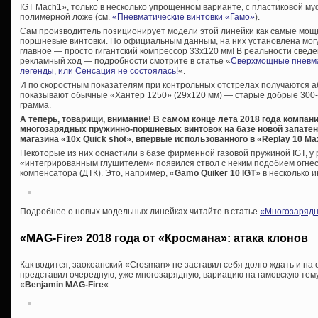
IGT Mach1», только в несколько упрощенном варианте, с пластиковой муф
полимерной ложе (см.
«Пневматические винтовки «Гамо»
).
Сам производитель позиционирует модели этой линейки как самые мощ
поршневые винтовки. По официальным данным, на них установлена мог
главное — просто гигантский компрессор 33х120 мм! В реальности сведе
рекламный ход — подробности смотрите в статье «
Сверхмощные пневма
легенды, или Сенсация не состоялась!
«.
И по скоростным показателям при контрольных отстрелах получаются аб
показывают обычные «Хантер 1250» (29х120 мм) — старые добрые 300-31
грамма.
А теперь, товарищи, внимание! В самом конце лета 2018 года компа
многозарядных пружинно-поршневых винтовок на базе новой запате
магазина «10x Quick shot», впервые использованного в «Replay 10 Ma
Некоторые из них оснастили в базе фирменной газовой пружиной IGT, у 
«интегрированным глушителем» появился ствол с неким подобием огнес
компенсатора (ДТК). Это, например, «
Gamo Quiker 10 IGT
» в несколько 
Подробнее о новых модельных линейках читайте в статье
«Многозарядн
«MAG-Fire» 2018 года от «Кросмана»: атака клонов
Как водится, заокеанский «Crosman» не заставил себя долго ждать и на
представил очередную, уже многозарядную, вариацию на гамовскую те
«
Benjamin MAG-Fire
«.