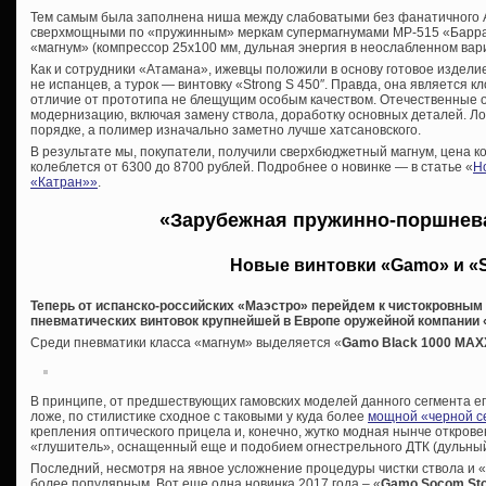
Тем самым была заполнена ниша между слабоватыми без фанатичного 
сверхмощными по «пружинным» меркам супермагнумами МР-515 «Барраку
«магнум» (компрессор 25х100 мм, дульная энергия в неослабленном вар
Как и сотрудники «Атамана», ижевцы положили в основу готовое издели
не испанцев, а турок — винтовку «
Strong S 450″. Правда, она является 
отличие от прототипа не блещущим особым качеством. Отечественные 
модернизацию, включая замену ствола, доработку основных деталей. Ложу
порядке, а полимер изначально заметно лучше хатсановского.
В результате мы, покупатели, получили сверхбюджетный магнум, цена к
колеблется от 6300 до 8700 рублей. Подробнее о новинке — в статье «
Н
«Катран»»
.
«Зарубежная пружинно-поршнев
Новые винтовки «Gamo» и «S
Теперь от испанско-российских «Маэстро» перейдем к чистокровны
пневматических винтовок крупнейшей в Европе оружейной компании 
Среди пневматики класса «магнум» выделяется «
Gamo
Black 1000 MAX
В принципе, от предшествующих гамовских моделей данного сегмента е
ложе, по стилистике сходное с таковыми у куда более
мощной «черной с
крепления оптического прицела и, конечно, жутко модная нынче откро
«глушитель», оснащенный еще и подобием огнестрельного ДТК (дульный
Последний, несмотря на явное усложнение процедуры чистки ствола и «
более популярным. Вот еще одна новинка 2017 года – «
Gamo Socom St