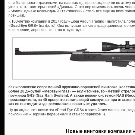
они были просто красивыми, на наш взгляд, превосходящими по этому п
уже о винтовках германской «Дианы». С тех пор поменялось очень многое
«Storm», однако новомодный «тактический» стиль все еще на пике попул
позиции).
К 100-летию компании в 2017 году «Eibar Airgun Trading» выпустила по
«
Dead Eye GRS
» (на фото). Она выпускается как в традиционном черно
исполнении, деревянные ложа отсутствуют.
Как и положено современной пружинно-поршневой винтовке, классиче
более 20 джоулей «Мертвый глаз» — если точнее, то «меткий стрело
пружиной GRS (Gas Ram System). А также некоей системой RAS (Recoi
производителя, на 40 процентов снижающей «импульс» при отскоке п
как он выглядит и где расположен, понять не удалось.
Ну да ладно, вот появится «Dead Eye GRS» в российских магазинах, тогд
поклонники «Норики» перебежали в стан соперников :)).
Новые винтовки компании 