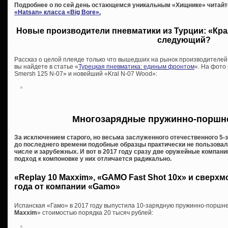
Подробнее о по сей день остающемся уникальным «Хищнике» читайт
«Hatsan» класса «Big Bore».
Новые производители пневматики из Турции: «Крал
следующий?
Рассказ о целой плеяде только что вышедших на рынок производителей
вы найдете в статье «
Турецкая пневматика: единым фронтом
«. На фото
Smersh 125 N-07» и новейший «Kral N-07 Wood»:
Многозарядные пружинно-поршн
За исключением старого, но весьма заслуженного отечественного 5-з
до последнего времени подобные образцы практически не пользовал
числе и зарубежных. И вот в 2017 году сразу две оружейные компан
подход к компоновке у них отличается радикально.
«Replay 10 Maxxim», «GAMO Fast Shot 10x» и сверх
года от компании «Gamo»
Испанская «Гамо» в 2017 году выпустила 10-зарядную пружинно-поршн
Maxxim
» стоимостью порядка 20 тысяч рублей: