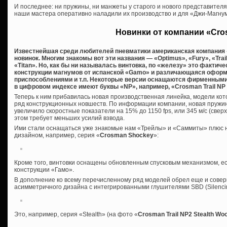
И последнее: ни пружины, ни манжеты у старого и нового представител
наши мастера оперативно наладили их производство и для «Джи-Магну
Новинки от компании «Cr
Известнейшая среди любителей пневматики американская компания 
новинок. Многим знакомы вот эти названия — «Optimus», «Fury», «Trai
«Titan». Но, как бы ни называлась винтовка, по «железу» это фактич
конструкции магнумов от испанской «Gamo» и различающаяся офор
приспособлениями и т.п. Некоторые версии оснащаются фирменными 
в цифровом индексе имеют буквы «NP», например, «Crosman Trail N
Теперь к ним прибавилась новая производственная линейка, модели кото
ряд конструкционных новшеств. По информации компании, новая пружин
увеличило скоростные показатели на 15% до 1150 fps, или 345 м/с (сверх
этом требует меньших усилий взвода.
Ими стали оснащаться уже знакомые нам «Трейлы» и «Саммиты» плюс 
дизайном, например, серия «
Crosman Shockey
»:
Кроме того, винтовки оснащены обновленным спусковым механизмом, е
конструкции «Гамо».
В дополнение ко всему перечисленному ряд моделей обрел еще и сове
асимметричного дизайна с интегрированными глушителями SBD (Silencing
Это, например, серия «Stealth» (на фото «
Crosman Trail NP2 Stealth Wo