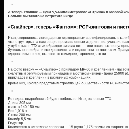
А теперь главное — цена 5,5-миллиметрового «Стрижа» в базовой ко
Больше вы такого не встретите нигде.
«Снайпер», теперь «Фантом»: PCP-винтовки и пист
Итак, свершилось: легендарные «крюгерганы» сертифицированы в калибр
«конструкторы», а настоящие промышленные изделия, получившие наз
углубляться в ТТХ этих образцов смысла нет — они настолько популярн
буквально разобрали все достоинства и недостатки по косточкам. Правд
здорово изменился, стал как-то солиднее, взрослее, что ли…
На фото вверху — «Снайпер» с прикладом МР-60 и креплением «ласточки
скелетным регулируемым прикладом и мостиком «вивер» (цена 25900 р)
прикладов и креплений в различных комбинациях.
Кроме них, Крюгер представил стреляющей общественности PCP-писто
Вот здесь подробностей будет побольше. Итак, основные ТТХ:
Длина 305 мм
высота 140-150 мм
Вес 1,016 кг
Ствол 200 мм.
Калибр 5,5 мм
Редуктор.
Количество выстрелов с заправки — 15 (пуля 1,175 грамма со скоростью 2