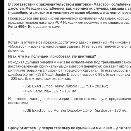
В соответствии с законодательством винтовки «Маэстро» ослаблены
джоулей. Методика ослабления, как и во многих случаях, связана с
(подробности смотрите в упомянутом выше обзоре, а в целом о пере
Производятся они российской оружейной компанией «Атаман», хорошо 
предварительной накачкой PCP. Исходником послужила не слишком расп
Fenix 400
«. Вот, сравните сами:
Кстати, в отличие от прежних достаточно давно известных «Фениксов» в 
«Маэстро», изменена конструкция задника. И теперь не требуется его п
пружины.
Итак, что мы получаем, приобретая эти винтовки?
Исходная дульная энергия у них в не ослабленном под требования зако
восстановленным оригинальным диаметром перепуска) составит около 2
милллиметровых «магнумов» от турецкого «Хатсана». То есть скорость н
калибра 5,5 мм) «JSB Match Jumbo Diabolo» массой 0,89 г. будет порядка 2
– 225 м/с. Для «тяжелых» охотничьих:
«JSB Exact Jumbo Heavy Diabolo» 1,175 г – 202 м/с;
«H&N Baracuda» 1,37 г – 187 м/с
И, наконец – чисто для информации — сверхтяжелые пули, предназнач
пневматики:
«JSB Exact Jumbo Monster Diabolo» 1,645 г (на фото) – 170 м/с.
Сразу отметаем целевую стрельбу по бумажным мишеням – для этого 