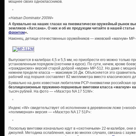
мощнее своих одноклассников.
«Hatsan Dominator 200W»
А буквально на наших глазах на пневматически оружейный рынок в
земляков «Хатсана». О них и об их продукции читайте в нашей статье 
фронтом
«.
Наконец, детище отечественных оружейников — ижевский «магнум» МР
Выпускается в калибрах 4,5 и 5,5 мм, но приобрести его можно только 
установленным порядком (охотники в курсе). По сути, ничем, кроме боев
«гражданских» версий старой доброй «мурки» МР-512. Но даже с мощно
нижнем пределе класса — максимум 16 Дж. Объясняется это сравнител
рабочий ход поршня составляет 82 миллиметра вместо классического дл
Буквально на днях известная любителям PCP-пневматики российская о
безлицензионные пружинно-поршневые винтовки класса «магнум» ка
тысяч рублей. На фото — «Маэстро NA 17 51W»:
Индекс «W» свидетельствует об исполнении в деревянном ложе («wood»
«полимерная» версия — «Маэстро NA 17 51P»:
Поскольку винтовки изначально идут в «охотничьем» 22-м калибре, они
джоулей. Методика ослабления, как и во многих случаях, связана с зауж