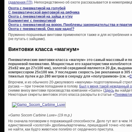
(давления ГП)
. Непосредственно об охоте рассказывается в нижепривед
Охота с пневматикой на голубей
С пневматической винтовкой на рябчика
Охота с пневматикой на зайца и утку
Варминтинг с пневматикой
Охота с пневматикой на ворон. Проблемы законодательства и практи
Охота с пневматикой. Оно нам надо!?
Пружинно-поршневые винтовки применяются также и для истребления не
(не путать с зайцами).
Винтовки класса «магнум»
Пневматические винтовки класса «магнум» это самый массовый и по
поршневой пневматике. Мощностные его характеристики колеблются 
25х82 мм до 27х100 мм), золотой серединой являются 20 Дж, выда
компрессором 25х100 мм. У последних скорость (не рекламная в 305 м
тяжелых пулек и до 280 метров в секунду для «полуграммов» (см. «
С
Впрочем, и из обычного 20-джоулевого «магнума» подготовленный стрел
русака — при точном попадании в голову.
Был у меня такой нежданный 
снимке внизу винтовки производства компании «Gamo» (
Здесь
вы найдет
Некоторые секреты винтовок этого класса раскрыты в статье «
Пневматик
«Gamo Socom Carbine Luxe» (19 т.р.)
Но сначала поговорим о поражающей способности. Дело тут вот в чем. Н
единственной «золотой» дробины/картечины, пришедшей точно «по мест
не найти, как будто животное погибло от сердечного приступа.