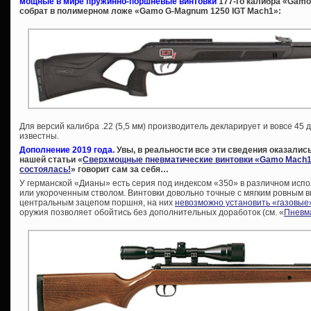
мощные в мире пружинно-поршневые винтовки
177-го калибра «Gamo 
собрат в полимерном ложе «Gamo G-Magnum 1250 IGT Mach1»:
Для версий калибра .22 (5,5 мм) производитель декларирует и вовсе 45 
известны.
Дополнение 2019 года.
Увы, в реальности все эти сведения оказались
нашей статьи «
Сверхмощные пневматические винтовки «Gamo Mach1»
состоялась!
» говорит сам за себя…
У германской «Дианы» есть серия под индексом «350» в различном испо
или укороченным стволом. Винтовки довольно точные с мягким ровным вы
центральным зацепом поршня, на них
невозможно установить «газовые
оружия позволяет обойтись без дополнительных доработок (см. «
Пневма