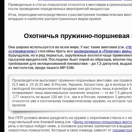
Приведенные в статье показатели относятся к винтовкам в оригинально
после проведения определенных мероприятий мощностью.
Итак, переходим непосредственно к рассмотрению пневматических винт
младших и наиболее распространенных видов оружия.
Охотничья пружинно-поршневая 
Она широко используется во всем мире. У нас такие винтовки (см.
«Чт
«супермагнум»
) способны брать все
разрешенные в «Перечне» виды
бурундуков, но и ряд пернатых, зарубежные коллеги чаще применяю
грызунов-вредителей. Последних бьют порой из образцов, вполне п
требования для нелицензионной пневматики – до 7,5 джоулей, выдаю
из пистолетов, вроде нашего МР-53М.
Производители выпускают пружинно-поршневые винтовки, как правило, 
(5,5 мм) и .25 (6,35 мм). В России, Украине, Казахстане, да и вообще в
свободной безлицензионной продаже они доступны лишь в калибре 4,
оговаривают лишь максимальное значение энергии — те же 7,5 джоул
.177 скорость не выше 100 м/с (т.е., как и в России, примерно 3 джоул
относятся уже к охотничьему пневматическому оружию, на которое т
органов.
Все ППП условно можно разделить на оружие с переломом ствола и с 
подствольный или боковой взвод (см. «
Виды пружинно-поршневых винто
речь о которых пойдет ниже, а основное различие заключается в выдава
скоростных показателях. Которые в свою очередь зависят от
параметров