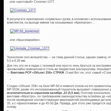
…или «центовый» Crosman-1377.
В результате приложения «очумелых» ручек, в основном с использован
комплектов, на выходе имеем так называемые «Крюгерган»…
…или «Крысокарабин».
Технология сего волшебства — не тема данной статьи, однако замечу, ч
5,5 и 6,35 мм.
Для тех, кто не в ладах с техникой или просто лень браться за инструме
чрезвычайно компактная и столь же бюджетная альтернатива. Называет
—
Винтовка РСР «Объект 258» СТРИЖ
. О как! Вот он, этот самый «Ст
Создан «Объект 258» на базе МР-60 и немного похож на его сравнител
МР-553К, разве что интегрированный глушитель вызывает совершенно 
исключительно в серьезном калибре .22 (5,5 мм).
Поэтому изначально,
винтовки «Маэстро», по требованиям законодательства ослаблен до «и
после проведения соответствующих мероприятий (необходимые детали и
35, а с «фанатизмом» и до 45-50 Дж. Правда, для этого уже придется зад
голову.