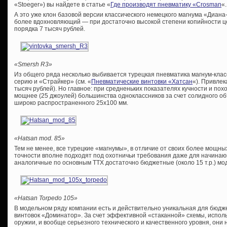
«Stoeger») вы найдете в статье «
Где производят пневматику «Crosman
«.
А это уже клон базовой версии классического немецкого магнума «Диан
более вдохновляющий — при достаточно высокой степени копийности це
порядка 7 тысяч рублей.
«Smersh R3»
Из общего ряда несколько выбивается турецкая пневматика магнум-клас
серию и «Страйкер» (см. «
Пневматические винтовки «Хатсан
«). Привлек
тысяч рублей). Но главное: при средненьких показателях кучности и п
мощнее (25 джоулей) большинства одноклассников за счет солидного о
широко распространенного 25х100 мм.
«Hatsan mod. 85»
Тем не менее, все турецкие «магнумы», в отличие от своих более мощны
точности вполне подходят под охотничьи требования даже для начинаю
аналогичные по основным ТТХ достаточно бюджетные (около 15 т.р.) мо
«Hatsan Torpedo 105»
В модельном ряду компании есть и действительно уникальная для бюдж
винтовок «Доминатор». За счет эффективной «стаканной» схемы, испол
оружии, и вообще серьезного технического и качественного уровня, они 