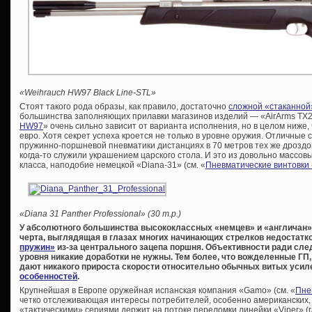
«Weihrauch HW97 Black Line-STL»
Стоят такого рода образы, как правило, достаточно
сложной «стаканной
большинства заполняющих прилавки магазинов изделий — «AirArms TX20
HW97
» очень сильно зависит от варианта исполнения, но в целом ниже, 
евро. Хотя секрет успеха кроется не только в уровне оружия. Отличные
пружинно-поршневой пневматики дистанциях в 70 метров тех же дроздов
когда-то служили украшением царского стола. И это из довольно массов
класса, наподобие немецкой «Diana-31» (см. «
Пневматические винтовки
«Diana 31 Panther Professional» (30 т.р.)
У абсолютного большинства высококлассных «немцев» и «англичан»
черта, выглядящая в глазах многих начинающих стрелков недостат
пружин»
из-за центрального зацепа поршня. Объективности ради след
уровня никакие доработки не нужны. Тем более, что вожделенные ГП
дают никакого прироста скорости относительно обычных витых уси
особенностей
.
Крупнейшая в Европе оружейная испанская компания «Gamo» (см. «
Пне
четко отслеживающая интересы потребителей, особенно американских,
«тактическими» сериями держит на потоке переломки линейки «Viper» (