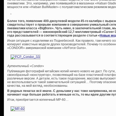
пневматики. Это, например, уже появившийся в магазинах «Hatsan Gladiu
мощности или «Hatsan BullMaster» с полуавтоматическим режимом веден
Более того, появление 400-джоулевой модели 45-го калибра с выраз
свидетельствует о прорыве компании в совершенно уникальный сег
пневматики класса «BigBore». Чуть ниже, в заключительной главе, м
его представителей — южнокорейский 12,7-миллиметровый «Career Dr
года рассказывается в соответствующем разделе статьи «
Новые мод
Иная ситуация с изделиями из Поднебесной. Как правило, там ничего ос
копируют известные модели других производителей. Почему-то особенн
«CONDOR» американской компании «AirForce Guns».
Аутентичный «Condor»
Публикация фотографий китайских копий ничего нового не даст. По сути
своеобразный «конструктор», позволяющий на базе пластичной платфо
различные версии. А детали, есть такое подозрение, массово выпускаютс
не воспользоваться такой замечательной ситуацией… Поэтому опасения
качества, на мой взгляд, необоснованны.
В родных пенатах всё иначе. С деньгами у нас тоже напряженка, но е
начинает еще больше работать и меньше есть, то мы идем другим пут
Итак, приобретается копеечный МР-60…