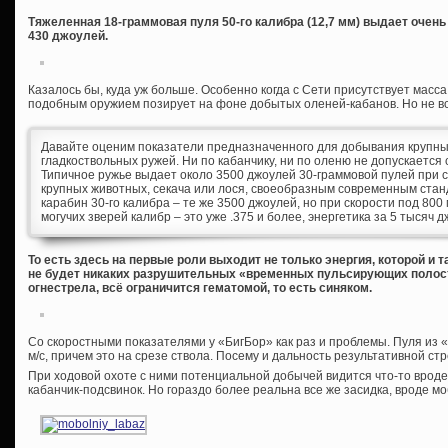
Тяжеленная 18-граммовая пуля 50-го калибра (12,7 мм) выдает очен
430 джоулей.
Казалось бы, куда уж больше. Особенно когда с Сети присутствует масс
подобным оружием позирует на фоне добытых оленей-кабанов. Но не вс
Давайте оценим показатели предназначенного для добывания крупны
гладкоствольных ружей. Ни по кабанчику, ни по оленю не допускается 
Типичное ружье выдает около 3500 джоулей 30-граммовой пулей при ск
крупных животных, секача или лося, своеобразным современным стан
карабин 30-го калибра – те же 3500 джоулей, но при скорости под 80
могучих зверей калибр – это уже .375 и более, энергетика за 5 тысяч 
То есть здесь на первые роли выходит не только энергия, которой и т
не будет никаких разрушительных «временных пульсирующих полост
огнестрела, всё ограничится гематомой, то есть синяком.
Со скоростными показателями у «БигБор» как раз и проблемы. Пуля из «
м/с, причем это на срезе ствола. Посему и дальность результативной стр
При ходовой охоте с ними потенциальной добычей видится что-то вроде 
кабанчик-подсвинок. Но гораздо более реальна все же засидка, вроде м