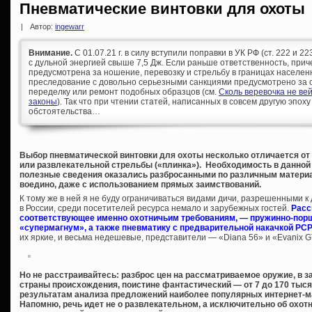
Пневматические винтовки для охоты
|
Автор:
ingewarr
Внимание.
С 01.07.21 г. в силу вступили поправки в УК РФ (ст. 222 и 
с дульной энергией свыше 7,5 Дж. Если раньше ответственность, при
предусмотрена за ношение, перевозку и стрельбу в границах населен
преследование с довольно серьезными санкциями предусмотрено за с
переделку или ремонт подобных образцов (см.
Сколь веревочка не ве
законы
). Так что при чтении статей, написанных в совсем другую эпоху
обстоятельства…
Выбор пневматической винтовки для охоты несколько отличается от
или развлекательной стрельбы («плинка»). Необходимость в данной 
полезные сведения оказались разбросанными по различным материа
воедино, даже с использованием прямых заимствований.
К тому же в ней я не буду ограничиваться видами дичи, разрешенными 
в России, среди посетителей ресурса немало и зарубежных гостей.
Расс
соответствующее именно охотничьим требованиям, — пружинно-порш
«супермагнум», а также пневматику с предварительной накачкой PCP
их яркие, и весьма недешевые, представители — «Diana 56» и «Evanix 
Но не расстраивайтесь: разброс цен на рассматриваемое оружие, в за
страны происхождения, поистине фантастический — от 7 до 170 тыс
результатам анализа предложений наиболее популярных интернет-маг
Напомню, речь идет не о развлекательном, а исключительно об охотн