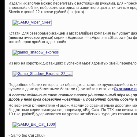
Издали их вполне можно перепутать с настоящими ружьями. Для «пре
«полевой» облик, неброские материалы защитного цвета, типичным пре
Skeet» с ценой 22 тысячи рублей (на фото).
Кстати, для североамериканцев и австралийцев компания выпускает да
(
пневматическое ружье
) серии «Express» — «Viper » и «Shadow» (на 
контейнеров дробью-«девяткой».
Из них на коротких дистанциях с успехом бьют ядовитых змей, перепело
Подробнее об этих интересных образцах, а также их крупнокалиберных 
пулями и даже арбалетными болтами (!), читайте в статье «
Охотничьи п
А совсем недавно на свет появился вовсе удивительный образец 
Дробь у него куда серьезнее «девятки» и позволяет брать добычу п
Но вернемся к пневматике «Гамо». Наряду со сравнительно дорогими м
бюджетные серии «магнумов», например, «Big Cat». По ТТХ они ничем не
10 тыс. рублей) удерживается на уровне китайских и турецких клонов и а
«Gamo Big Cat 1000»