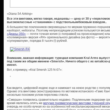
«
Diana 54 Airking»
Все эти винтовки, мягко говоря, недешевы — цена от 30 у «переломок
высококлассные «стаканники» с подствольным/боковым взводом..
А большинство поклонников сверхмощных по меркам пружинно-поршнев
наоборот, небогаты. Поэтому непреходящим успехом пользуются весьм
«Дианы-350»
— почти точная копия (с поправкой на происхождение) кла
«полимерная» версия «R4» оригинального дизайна (на фото) — вероят
«супермагнум», порядка 8 тысяч (!) рублей.
Внимание, важная информация: турецкая компания Kral Arms выпуст
под таким же общим именем «Smersh». Ничего общего с их китайско
имеют.
Вот, к примеру, «Kral Smersh 125 N-07»:
Как видите, цифровой индекс еще и намекает на некое родство с попу
Однако эта винтовка сконструирована по мотивом испанского «Гамо Хан
несколько похожим узлом перелома ствола.
«Смерши» появились сравнительно недавно. Подлинными лидерами ср
время являлись опять же
могучие пневматические винтовки турецкой о
очередь не особо кучная из-за особенностей несбалансированной меха