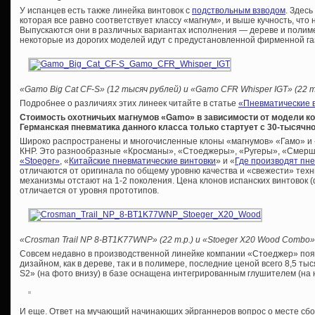
У испанцев есть также линейка винтовок с
подствольным взводом
. Здес
которая все равно соответствует классу «магнум», и выше кучность, что 
Выпускаются они в различных вариантах исполнения — дереве и полиме
некоторые из дорогих моделей идут с предустановленной фирменной га
«Gamo Big Cat CF-S» (12 тысяч рублей) и «Gamo CFR Whisper IGT» (22 т
Подробнее о различиях этих линеек читайте в статье
«Пневматические в
Стоимость охотничьих магнумов «Gamo» в зависимости от модели кол
Германская пневматика данного класса только стартует с 30-тысячно
Широко распространены и многочисленные клоны «магнумов» «Гамо» и «
КНР. Это разнообразные «Кросманы», «Стоеджеры», «Ругеры», «Смерши» 
«Stoeger»
, «
Китайские пневматические винтовки
» и «
Где производят пн
отличаются от оригинала по общему уровню качества и «свежести» тех
механизмы отстают на 1-2 поколения. Цена клонов испанских винтовок (
отличается от уровня прототипов.
«Crosman Trail NP 8-BT1K77WNP» (22 т.р.) и «Stoeger X20 Wood Combo» 
Совсем недавно в производственной линейке компании «Стоеджер» поя
дизайном, как в дереве, так и в полимере, последние ценой всего 8,5 ты
S2» (на фото внизу) в базе оснащена интегрированным глушителем (на 
И еще. Ответ на мучающий начинающих эйрганнеров вопрос о месте сборк