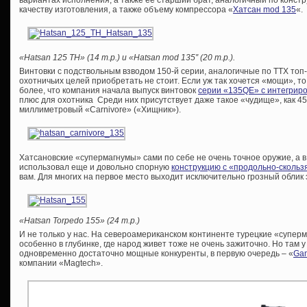
вариантах исполнения, а также её старший брат, аналогичный по конст
качеству изготовления, а также объему компрессора «
Хатсан mod 135
«.
«Hatsan 125 TH» (14 т.р.) и «Hatsan mod 135″ (20 т.р.).
Винтовки с подствольным взводом 150-й серии, аналогичные по ТТХ топ
охотничьих целей приобретать не стоит. Если уж так хочется «мощи», то
более, что компания начала выпуск винтовок
серии «135QE» с интегрир
плюс для охотника Среди них присутствует даже такое «чудище», как 4
миллиметровый «Carnivore» («Хищник»).
Хатсановские «супермагнумы» сами по себе не очень точное оружие, а 
использовал еще и довольно спорную
конструкцию с «продольно-сколь
вам. Для многих на первое место выходит исключительно грозный облик 
«Hatsan Torpedo 155» (24 т.р.)
И не только у нас. На североамериканском континенте турецкие «супе
особенно в глубинке, где народ живет тоже не очень зажиточно. Но там 
одновременно достаточно мощные конкуренты, в первую очередь – «
Gam
компании «Magtech».