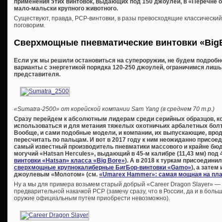
применения этих винтовок, выдающих под 150 джоулей, в «Перечне о
мало-мальски крупного животного.
Существуют, правда, PCP-винтовки, в разы превосходящие классический
поговорим.
Сверхмощные пневматические винтовки «
Big
Если уж мы решили остановиться на супероружии, не будем подроб
варианты с энергетикой порядка 120-250 джоулей, ограничимся лишь
представителя.
«Sumatra-2500» от корейской компании Sam Yang (в среднем 70 т.р.)
Сразу перейдем к абсолютным лидерам среди серийных образцов, кото
использоваться и для метания тяжелых охотничьих арбалетных болто
Вообще, и сами подобные модели, и компании, их выпускающие, вро
пересчитать по пальцам. И вот в 2017 году к ним неожиданно присое
самый известный производитель пневматики массового и крайне бюдж
могучий «Hatsan Hercules», выдающий в 45-м калибре (11,43 мм) под
винтовки «Hatsan» класса «Big Bore»
). А в 2018 к туркам присоедини
сверхмощные крупнокалиберные БигБор-винтовки «Gamo»
), а зате
джоулевым «Молотом» (см.
«Umarex Hammer»: самая мощная на пла
Ну а мы для примера возьмем старый добрый «Career Dragon Slayer» —
предварительной накачкой PCP (замечу сразу, что в России, да и в бол
оружие официальным путем приобрести невозможно).