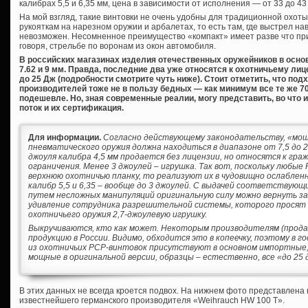
калибрах 5,5 и 6,35 мм, цена в зависимости от исполнения — от 33 до 43
На мой взгляд, такие винтовки не очень удобны для традиционной охоты
рукояткам на нарезном оружии и арбалетах, то есть там, где выстрел на
невозможен. Несомненное преимущество «компакт» имеет разве что пр
говоря, стрельбе по воронам из окон автомобиля.
В российских магазинах изделия отечественных оружейников в основно
7.62 и 9 мм. Правда, последние два уже относятся к охотничьему 
до 25 Дж (подробности смотрите чуть ниже). Стоит отметить, что по
производителей тоже не в пользу бедных — как минимум все те же 70
подешевле. Но, зная современные реалии, могу представить, во что 
поток и их сертификация.
Для информации.
Согласно действующему законодательству, «мо
пневматического оружия должна находиться в диапазоне от 7,5 до 2
джоуля калибра 4,5 мм продается без лицензии, но относятся к гр
ограничения. Менее 3 джоулей – игрушка. Так вот, поскольку любы
верхнюю охотничью планку, то реализуют их в чудовищно ослабленно
калибр 5,5 и 6,35 – вообще до 3 джоулей. С выдачей соответствую
путем несложных манипуляций оригинальную силу можно вернуть за
удивление сотрудника разрешительной системы, которого просят 
охотничьего оружия 2,7-джоулевую игрушку.
Выкручиваются, кто как может. Некоторым производителям (прода
продукцию в России. Видимо, обходится это в копеечку, поэтому в
из охотничьих PCP-винтовок присутствуют в основном импортные, 
мощные в оригинальной версии, образцы – естественно, все «до 25 
В этих данных не всегда кроется подвох. На нижнем фото представлена
известнейшего германского производителя «Weihrauch HW 100 T».