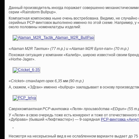
Данный производитель иногда поражает совершенно механистическими 
серии «Rainstorm Bullpup».
Компактная компоновка ныне очень востребована. Видимо, не случайно
серийных PCP-винтовок выполнено именно по этой схеме. Например, у
около половины номенклатуры изделий:
«Ataman M2R Тактик» (77 т.р.) и «Ataman M2R Булл-пап» (70 т.р.)
Похожая ситуация у компании «Калибр», широко известной своим брендо
«Horhe-Jager».
«Cricket» стандарт орех 6,35 мм (90 т.р.)
А, скажем, «ЭДган» именно «bullpup» закладывает в основу производств
Сверхкомпактная
PCP-винтовка «Леля» производства «
EDgun» (55 т.р
У «Лели» в свою очередь тоже есть конкурент и тоже от отечественного
«Дубрава» (бывший «Люфтмастер») — 9-зарядная
PCP-винтовка «Анчут
Несмотря на несерьезный вид в не ослабленном варианте выдает до 75 