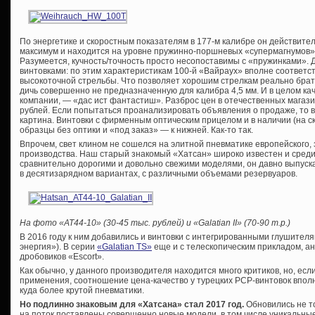
По энергетике и скоростным показателям в 177-м калибре он действит
максимум и находится на уровне пружинно-поршневых «супермагнумов» 
Разумеется, кучность/точность просто несопоставимы с «пружинками». 
винтовками: по этим характеристикам 100-й «Вайраух» вполне соответст
высокоточной стрельбы. Что позволяет хорошим стрелкам реально брат
дичь совершенно не предназначенную для калибра 4,5 мм. И в целом кач
компании, — «дас ист фантастиш». Разброс цен в отечественных магази
рублей. Если попытаться проанализировать объявления о продаже, то
картина. Винтовки с фирменным оптическим прицелом и в наличии (на ск
образцы без оптики и «под заказ» — к нижней. Как-то так.
Впрочем, свет клином не сошелся на элитной пневматике европейского, 
производства. Наш старый знакомый «Хатсан» широко известен и среди
сравнительно дорогими и довольно свежими моделями, он давно выпускае
в десятизарядном вариантах, с различными объемами резервуаров.
На фото «
AT44-10» (30-45 тыс. рублей) и «
Galatian
II» (70-90 т.р.)
В 2016 году к ним добавились и винтовки с интегрированными глушител
энергия»). В серии
«Galatian TS»
еще и с телескопическим прикладом, а
дробовиков «Escort».
Как обычно, у данного производителя находится много критиков, но, ес
применения, соотношение цена-качество у турецких PCP-винтовок вполн
куда более крутой пневматики.
Но подлинно знаковым для «Хатсана» стал 2017 год.
Обновились не т
на поток поставлены совершенно новые модели, в том числе уникальны