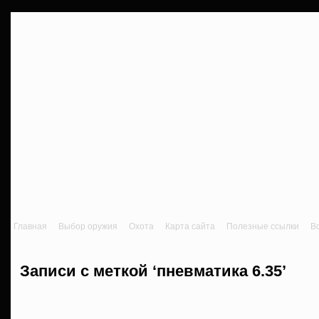
Главная
Выбор оружия
Охота
Карта сайта
Полезные ссылки
В
Записи с меткой ‘пневматика 6.35’