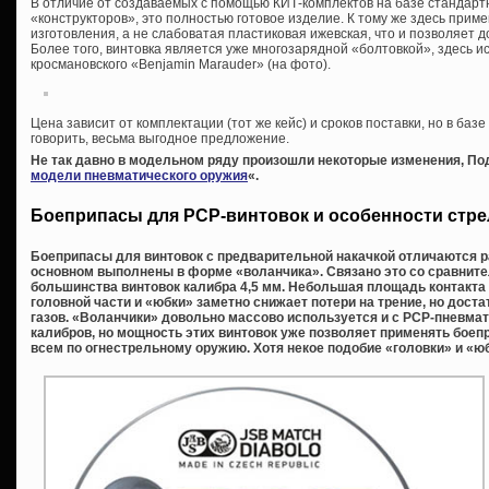
В отличие от создаваемых с помощью КИТ-комплектов на базе стандарт
«конструкторов», это полностью готовое изделие. К тому же здесь прим
изготовления, а не слабоватая пластиковая ижевская, что и позволяет 
Более того, винтовка является уже многозарядной «болтовкой», здесь 
кросмановского «Benjamin Marauder» (на фото).
Цена зависит от комплектации (тот же кейс) и сроков поставки, но в базе
говорить, весьма выгодное предложение.
Не так давно в модельном ряду произошли некоторые изменения, Под
модели пневматического оружия
«.
Боеприпасы для PCP-винтовок и особенности стр
Боеприпасы для винтовок с предварительной накачкой отличаются р
основном выполнены в форме «воланчика». Связано это со сравнит
большинства винтовок калибра 4,5 мм. Небольшая площадь контакта 
головной части и «юбки» заметно снижает потери на трение, но дост
газов. «Воланчики» довольно массово используется и с PCP-пневматико
калибров, но мощность этих винтовок уже позволяет применять бое
всем по огнестрельному оружию. Хотя некое подобие «головки» и «юб