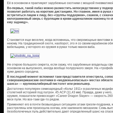
Её в основном и практикуют зарубежные охотники с мощной пневматикой
Во-первых, такой лабаз можно разместить непосредственно у подко
позволит работать на коротких дистанциях. Но главное, имея в руках
встретиться лицом к лицу, без «группы поддержки», скажем, с секачо
килограммовый зверь с бурлящим в крови адреналином наконец-то о
ему задницу».
Становится еще веселее, когда вспомнишь, что сверхмощные винтовки в
некому. На традиционной охоте, наоборот, это я со своим карабином обя
вабельщика, у которого из оружия в руках только манок-ваба.
Не открою большого секрета, если скажу, что зарубежные владельцы св
основном на выпускного, иногда вообще полуручного зверя. На «трофе
хуже дикого сородича.
В последний момент вспомнил таки представителя огнестрела, сопос
североамериканские охотники в «медвежьеопасных» местах обязател
шанса» — крупнокалиберный пистолет или револьвер.
Достаточно популярен семизарядный «Кольт 1911» в различных модифи
столетней историей под патрон .45 ACP (11,43 мм). Правда, даже у него,
оружия, показатели превосходят «Career Dragon Slayer» — скорость 260
весе пули. Но все-таки где-то рядом.
Применяют его в почти безвыходных ситуациях атаки гризли-подранка, 
расстреляны или произошла осечка, или заклинило механизм. Семь вып
безоболочечных пуль действительно дают определенный шанс на спасе