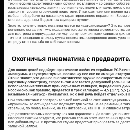
техническими характеристиками оружия, но главное – со своими собстве
называемых «ведроколами» и прочими нелестными кличками, немало на
зависит от уровня стрелковой подготовки. И как охотники они вполне на 
выбранной добыче на дистанцию гарантированного поражения. Всеми 
многие владельцы бюджетных «супермагнумов».
Знаете, почему столько негатива льется на «хатсановодов»? Это их пре
регулярно оставляют кучу подранков того же тетерева в окрестностях сво
для выстрела в корпус даже эти «супер-пупер» винтовки слишком дохлы
точного попадания в голову нужна пневматика совершенно иного уровня,
же ряду стоит пальба по собакам и кошкам…
Охотничья пневматика с предварите
Для наших целей подойдет практически любая из серийных PCP-винто
«магнумы» и «супермагнумы», поскольку все они по «мощи» стартуют
Это не значит, что данное пневматическое оружие по скоростным по
нарезному огнестрелу, скорость так и остается дозвуковой (220-320 
использования тяжелых пуль серьезных калибров, передающих дичи
России оно, как правило, продается в трех калибрах — 4,5 (.177), 5,5 (.
называемая «БигБор» пневматика, но о ней речь пойдет отдельно, в к
При этом винтовки с предварительной накачкой за счет конструкционны
«пружинок». То есть идеально подходят для охоты. За её рамками, а та
стрельбы, по моему мнению, не так интересны, как ППП, и слишком затр
Для развлекательных пострелушек они дороговаты. Да плюс нужно имет
баллонов сжатым воздухом, что реально только в тех населенных пункт
или дайвинг-клубы. В противном случае предстоит приобретать за десят
запасной баллон.