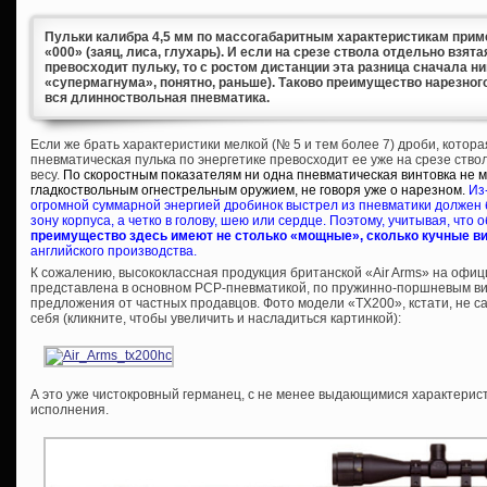
Пульки калибра 4,5 мм по массогабаритным характеристикам приме
«000» (заяц, лиса, глухарь). И если на срезе ствола отдельно взят
превосходит пульку, то с ростом дистанции эта разница сначала ни
«супермагнума», понятно, раньше). Таково преимущество нарезного
вся длинноствольная пневматика.
Если же брать характеристики мелкой (№ 5 и тем более 7) дроби, котора
пневматическая пулька по энергетике превосходит ее уже на срезе ств
весу.
По скоростным показателям ни одна пневматическая винтовка не 
гладкоствольным огнестрельным оружием, не говоря уже о нарезном.
Из
огромной суммарной энергией дробинок выстрел из пневматики должен 
зону корпуса, а четко в голову, шею или сердце. Поэтому, учитывая, что 
преимущество здесь имеют не столько «мощные», сколько кучные в
английского производства.
К сожалению, высококлассная продукция британской «Air Arms» на офи
представлена в основном PCP-пневматикой, по пружинно-поршневым ви
предложения от частных продавцов. Фото модели «TX200», кстати, не са
себя (кликните, чтобы увеличить и насладиться картинкой):
А это уже чистокровный германец, с не менее выдающимися характеристи
исполнения.