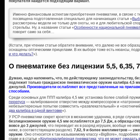
покупателя найдется подходящий вариант.
Именно финансовым аспектам приобретения пневматики, в связке с т
посвящена подготовленная специально для начинающих статья «
Выб
рассмотрены модели не только для охоты, но и для любительской спо
стрельбы. Ну, а название статьи «
Особенности национальной пневмат
говорит само за себя…
(Кстати, при чтении статьи обратите внимание, что далеко не все образ
оснащены оптическими прицелами. В их выборе тоже есть нюансы, подр
и что делать?
«).
О пневматике без лицензии 5,5, 6,35, 7
Думаю, надо напомнить, что, по действующему законодательству, б
подлежит только гражданское пневматическое оружие калибра 4,5 мм 
джоулей.
Производители ослабляют все представленные на прилавк
способами.
Среди основных для ППП калибра 4,5 мм: установка более слабой пру
перепуск
— калиброванное отверстие между компрессором и «патронник
небезынтересные попытки совместить «развлекательный» и «охотничий
два калибра в одной винтовке
«).
У PCP-пневматики секрет кроется в механизме ударника, в ряде случаев
безлицензионное оружие 4,5 мм ослабляется до 7,5 Дж, а образцы сер
вовсе до 3 джоулей
, что переводит их в разряд игрушек, вообще не и
ниже, в соответствующем разделе).
7,62, 9 и более миллиметров — уж
оружие
. Оно относится к так называемому классу «BigBore», подробнее
главе и в статье «
Крупнокалиберная пневматика: что ее может ожидать 