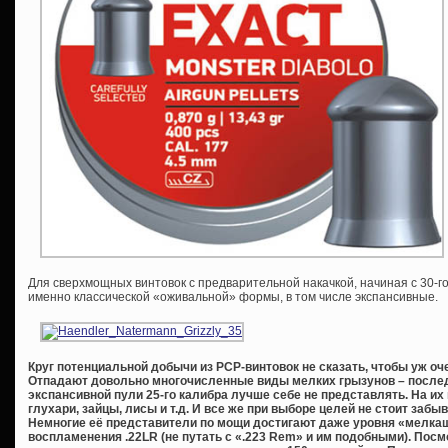
Для сверхмощных винтовок с предварительной накачкой, начиная с 30-го
именно классической «оживальной» формы, в том числе экспансивные.
Круг потенциальной добычи из
PCP-винтовок не сказать, чтобы уж оч
Отпадают довольно многочисленные виды мелких грызунов – послед
экспансивной пули 25-го калибра лучше себе не представлять. На их
глухари, зайцы, лисы и т.д. И все же при выборе целей не стоит забы
Немногие её представители по мощи достигают даже уровня «мелкаш
воспламенения .22
LR (не путать с «.223
Rem» и им подобными). Посмо