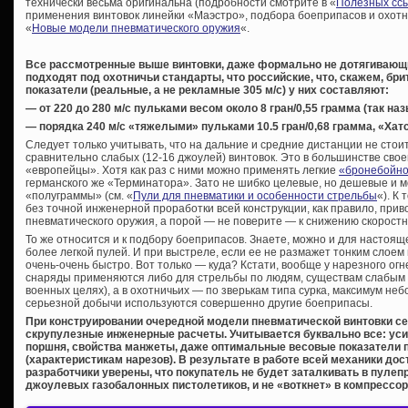
технически весьма оригинальна (подробности смотрите в «
Полезных сс
применения винтовок линейки «Маэстро», подбора боеприпасов и охотн
«
Новые модели пневматического оружия
«.
Все рассмотренные выше винтовки, даже формально не дотягивающи
подходят под охотничьи стандарты, что российские, что, скажем, бр
показатели (реальные, а не рекламные 305 м/с) у них составляют:
— от 220 до 280 м/с пульками весом около 8 гран/0,55 грамма (так 
— порядка 240 м/с «тяжелыми» пульками 10.5 гран/0,68 грамма, «Хат
Следует только учитывать, что на дальние и средние дистанции не сто
сравнительно слабых (12-16 джоулей) винтовок. Это в большинстве свое
«европейцы». Хотя как раз с ними можно применять легкие
«бронебойно
германского же «Терминатора». Зато не шибко целевые, но дешевые и м
«полуграммы» (см. «
Пули для пневматики и особенности стрельбы
«). К
без точной инженерной проработки всей конструкции, как правило, прив
пневматического оружия, а порой — не поверите — к снижению скоростн
То же относится и к подбору боеприпасов. Знаете, можно и для настоя
более легкой пулей. И при выстреле, если ее не размажет тонким слоем
очень-очень быстро. Вот только — куда? Кстати, вообще у нарезного ог
снаряды применяются либо для стрельбы по людям, существам слабым н
военных целях), а в охотничьих — по зверькам типа сурка, максимум не
серьезной добычи используются совершенно другие боеприпасы.
При конструировании очередной модели пневматической винтовки 
скрупулезные инженерные расчеты. Учитывается буквально все: уси
поршня, свойства манжеты, даже оптимальные весовые показатели 
(характеристикам нарезов). В результате в работе всей механики до
разработчики уверены, что покупатель не будет заталкивать в пулеп
джоулевых газобалонных пистолетиков, и не «воткнет» в компрессор