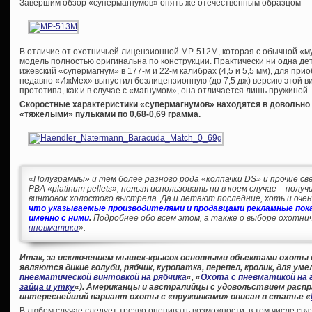
Завершим обзор «супермагнумов» опять же отечественным образцом —
В отличие от охотничьей лицензионной МР-512М, которая с обычной «му
модель полностью оригинальна по конструкции. Практически ни одна д
ижевский «супермагнум» в 177-м и 22-м калибрах (4,5 и 5,5 мм), для п
недавно «ИжМех» выпустил безлицензионную (до 7,5 дж) версию этой 
прототипа, как и в случае с «магнумом», она отличается лишь пружиной.
Скоростные характеристики «супермагнумов» находятся в довольно у
«тяжелыми» пульками по 0,68-0,69 грамма.
«Полуграммы» и тем более разного рода «колпачки DS» и прочие све
PBA «platinum pellets», нельзя использовать ни в коем случае – пол
винтовок холостого выстрела. Да и летают последние, хоть и очень
что указываемые производителями и продавцами рекламные пока
именно с ними
.
Подробнее обо всем этом, а также о выборе охотнич
пневматики
».
Итак, за исключением мышек-крысок основными объектами охоты
являются дикие голуби, рябчик, куропатка, перепел, кролик, для уме
пневматической винтовкой на рябчика
«, «
Охота с пневматикой на 
зайца и утку
«). Американцы и австралийцы с удовольствием распр
интереснейший вариант охоты с «пружинками» описан в статье «
В любом случае следует трезво оценивать возможности, в том числе свя