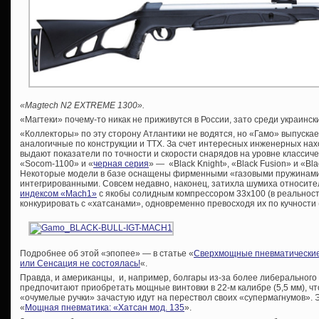
«Magtech N2 EXTREME 1300».
«Магтеки» почему-то никак не приживутся в России, зато среди украинс
«Коллекторы» по эту сторону Атлантики не водятся, но «Гамо» выпуска
аналогичные по конструкции и ТТХ. За счет интересных инженерных нах
выдают показатели по точности и скорости снарядов на уровне классиче
«Socom-1100» и «
черная серия
» — «Black Knight», «Black Fusion» и «Bla
Некоторые модели в базе оснащены фирменными «газовыми пружинами»
интегрированными. Совсем недавно, наконец, затихла шумиха относите
индексом «Mach1»
с якобы солидным компрессором 33х100 (в реальност
конкурировать с «хатсанами», одновременно превосходя их по кучности 
Подробнее об этой «эпопее» — в статье «
Сверхмощные пневматические 
или Сенсация не состоялась!
«.
Правда, и американцы, и, например, болгары из-за более либерального
предпочитают приобретать мощные винтовки в 22-м калибре (5,5 мм), ч
«очумелые ручки» зачастую идут на перествол своих «супермагнумов». Эт
«
Мощная пневматика: «Хатсан мод. 135
».