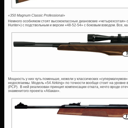
«350 Magnum Classic Professional»
Немного особняком стоят высококлассные диановские «четырехсотая» се
Hunter») с подствольным и версии «48-52-54» c боковым взводом. Все, ка
Мощность у них чуть поменьше, нежели у классических «супермагнумов»
недосягаемы. Модель «54 Airking» по точности вообще стоит на уровне 
(PCP). В ней реализован принцип компенсации отката, нечто вроде оте
знаменитого проекта «Абакан».