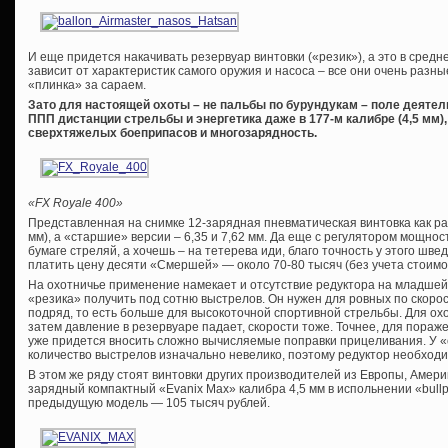
И еще придется накачивать резервуар винтовки («резик»), а это в средне
зависит от характеристик самого оружия и насоса – все они очень разн
«плинка» за сараем.
Зато для настоящей охоты – не пальбы по бурундукам – поле деяте
ППП дистанции стрельбы и энергетика даже в 177-м калибре (4,5 мм
сверхтяжелых боеприпасов и многозарядность.
«FX Royale 400»
Представленная на снимке 12-зарядная пневматическая винтовка как раз 
мм), а «старшие» версии – 6,35 и 7,62 мм. Да еще с регулятором мощнос
бумаге стреляй, а хочешь – на тетерева иди, благо точность у этого швед
платить цену десяти «Смершей» — около 70-80 тысяч (без учета стоимо
На охотничье применение намекает и отсутствие редуктора на младшей
«резика» получить под сотню выстрелов. Он нужен для ровных по скоро
подряд, то есть больше для высокоточной спортивной стрельбы. Для о
затем давление в резервуаре падает, скорости тоже. Точнее, для пораже
уже придется вносить сложно вычисляемые поправки прицеливания. У 
количество выстрелов изначально невелико, поэтому редуктор необходи
В этом же ряду стоят винтовки других производителей из Европы, Амер
зарядный компактный «Evanix Max» калибра 4,5 мм в испольнении «bull
предыдущую модель — 105 тысяч рублей.