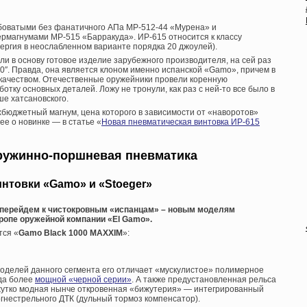
боватыми без фанатичного АПа МР-512-44 «Мурена» и
магнумами МР-515 «Барракуда». ИР-615 относится к классу
нергия в неослабленном варианте порядка 20 джоулей).
и в основу готовое изделие зарубежного производителя, на сей раз
50″. Правда, она является клоном именно испанской «Gamo», причем в
качеством. Отечественные оружейники провели коренную
отку основных деталей. Ложу не тронули, как раз с ней-то все было в
ше хатсановского.
хбюджетный магнум, цена которого в зависимости от «наворотов»
ее о новинке — в статье «
Новая пневматическая винтовка ИР-615
ружинно-поршневая пневматика
нтовки «Gamo» и «Stoeger»
» перейдем к чистокровным «испанцам» – новым моделям
ропе оружейной компании «
El
Gamo».
тся «
Gamo
Black 1000 MAXXIM
»:
оделей данного сегмента его отличает «мускулистое» полимерное
уда более
мощной «черной серии»
. А также предустановленная рельса
 жутко модная нынче откровенная «бижутерия» — интегрированный
гнестрельного ДТК (дульный тормоз компенсатор).