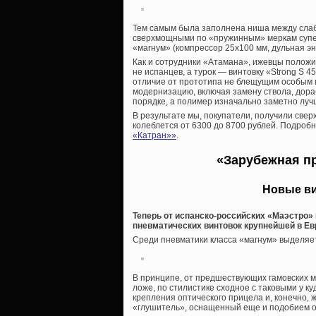
Тем самым была заполнена ниша между сла
сверхмощными по «пружинным» меркам супер
«магнум» (компрессор 25х100 мм, дульная э
Как и сотрудники «Атамана», ижевцы положил
не испанцев, а турок — винтовку «
Strong S 4
отличие от прототипа не блещущим особым 
модернизацию, включая замену ствола, дораб
порядке, а полимер изначально заметно луч
В результате мы, покупатели, получили свер
колеблется от 6300 до 8700 рублей. Подробн
«Катран»»
.
«Зарубежная п
Новые ви
Теперь от испанско-российских «Маэстро
пневматических винтовок крупнейшей в Ев
Среди пневматики класса «магнум» выделяе
В принципе, от предшествующих гамовских м
ложе, по стилистике сходное с таковыми у к
крепления оптического прицела и, конечно,
«глушитель», оснащенный еще и подобием о