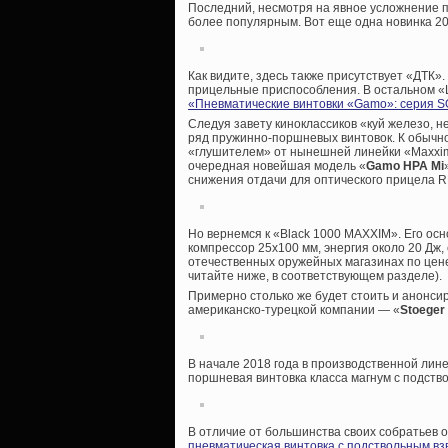
Последний, несмотря на явное усложнение п
более популярным. Вот еще одна новинка 20
Как видите, здесь также присутствует «ДТК»
прицельные приспособления. В остальном «Ш
«Пневматические винтовки «Gamo»: серия
Следуя завету киноклассиков «куй железо, н
ряд пружинно-поршневых винтовок. К обычн
«глушителем» от нынешней линейки «Maxxim»
очередная новейшая модель «
Gamo HPA Mi
снижения отдачи для оптического прицела 
Но вернемся к «Black 1000 MAXXIM». Его осн
компрессор 25х100 мм, энергия около 20 Дж,
отечественных оружейных магазинах по цене
читайте ниже, в соответствующем разделе).
Примерно столько же будет стоить и анонсир
американско-турецкой компании — «
Stoeger
В начале 2018 года в производственной лин
поршневая винтовка класса магнум с подств
В отличие от большинства своих собратьев о
пневматическая винтовка с подствольным в