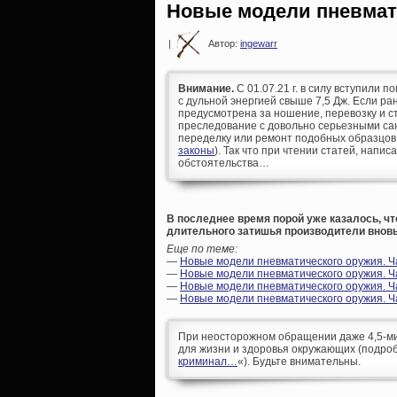
Новые модели пневмат
|
Автор:
ingewarr
Внимание.
С 01.07.21 г. в силу вступили п
с дульной энергией свыше 7,5 Дж. Если р
предусмотрена за ношение, перевозку и ст
преследование с довольно серьезными сан
переделку или ремонт подобных образцов
законы
). Так что при чтении статей, напис
обстоятельства…
В последнее время порой уже казалось, чт
длительного затишья производители вновь
Еще по теме:
—
Новые модели пневматического оружия. Ч
—
Новые модели пневматического оружия. Ч
—
Новые модели пневматического оружия. Ча
—
Новые модели пневматического оружия. Ча
При неосторожном обращении даже 4,5-ми
для жизни и здоровья окружающих (подроб
криминал…
«). Будьте внимательны.