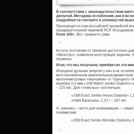
В соответствии с законодательством винт
джоулей. Методика ослабления, как и во м
(подробности смотрите в упомянутом выше 
Производятся они российской оружейной ко
предварительной накачкой PCP. Исходником 
Fenix 400
«. Вот, сравните сами:
Кстати, в отличие от прежних достаточно да
«Маэстро», изменена конструкция задника. И
пружины.
Итак, что мы получаем, приобретая эти ви
Исходная дульная энергия у них в не ослабл
восстановленным оригинальным диаметром пе
милллиметровых «магнумов» от турецкого «Ха
калибра 5,5 мм) «JSB Match Jumbo Diabolo» мас
– 225 м/с. Для «тяжелых» охотничьих:
«JSB Exact Jumbo Heavy Diabolo» 1,17
«H&N Baracuda» 1,37 г – 187 м/с
И, наконец – чисто для информации — свер
пневматики:
«JSB Exact Jumbo Monster Diabolo» 1,