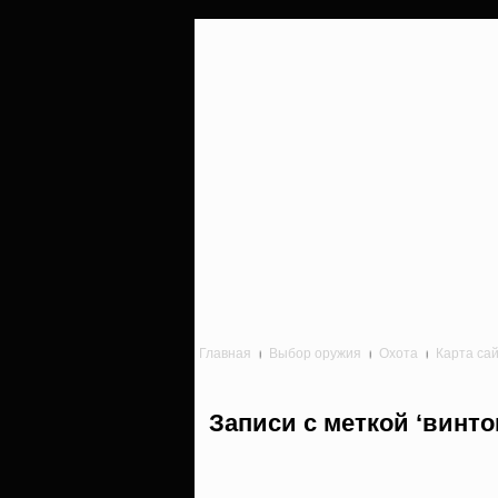
Главная
Выбор оружия
Охота
Карта са
Записи с меткой ‘винто