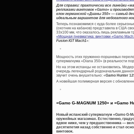
Для справки: практически все линейки «м
репликами винтовок «
Gamo» и производят
клон германской «Дианы 350» — самый д
идеальным вариантом для небогатого но
Теперь познакомимся с куда более серьезны
(охотник на кабанов) представила в США сво
33х100 мм, что оказалось лишь рекламным тр
«Мощная пневматика: винтовки «Gamo Maсh
Fusion IGT Mach1
»:
Мощность этих пружинно-поршневых переломо
супермагнума «Diana 350» (в реальности пор
Но на этом испанцы не остановились. Модер
очередь легендарный родоначальник данного
звучит очень внушительно: «
Gamo Hunter 125
А новейшая полимерная версия с обновлен
«Gamo G-MAGNUM 1250» и «Gamo Hun
Новый испанский супермагнум «Gamo G-MA
оружейных магазинах. Естественно, градус
вдвое ниже, чем у предшественника — вели
десятилетия назад собственно и стал ос
винтовок.