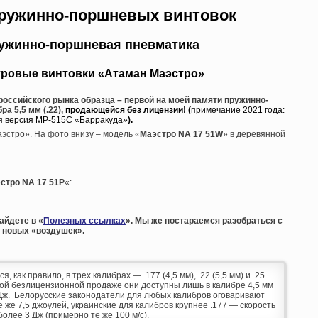
ружинно-поршневых винтовок
ружинно-поршневая пневматика
тровые винтовки «Атаман Маэстро»
российского рынка образца – первой на моей памяти пружинно-
а 5,5 мм (.22),
продающейся без лицензии! (
примечание 2021 года:
я версия
МР-515С «Барракуда»
).
эстро». На фото внизу – модель «
Маэстро NA 17 51W
» в деревянной
стро NA 17 51P
«:
айдете в «
Полезных ссылках
». Мы же постараемся разобраться с
 новых «воздушек».
как правило, в трех калибрах — .177 (4,5 мм), .22 (5,5 мм) и .25
дной безлицензионной продаже они доступны лишь в калибре 4,5 мм
 Дж. Белорусские законодатели для любых калибров оговаривают
же 7,5 джоулей, украинские для калибров крупнее .177 — скорость
более 3 Дж (примерно те же 100 м/с).