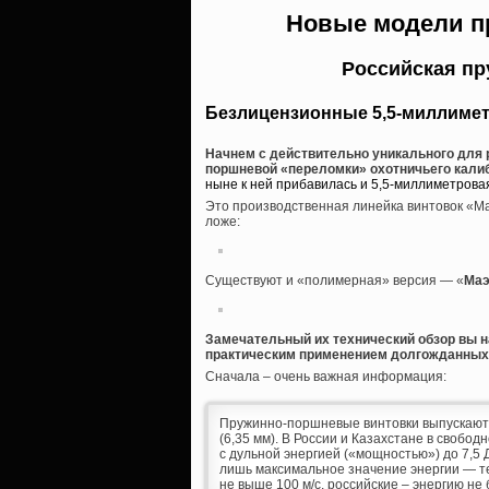
Новые модели п
Российская п
Безлицензионные 5,5-миллиме
Начнем с действительно уникального для 
поршневой «переломки» охотничьего калибр
ныне к ней прибавилась и 5,5-миллиметрова
Это производственная линейка винтовок «Ма
ложе:
Существуют и «полимерная» версия — «
Маэ
Замечательный их технический обзор вы н
практическим применением долгожданных
Сначала – очень важная информация:
Пружинно-поршневые винтовки выпускаются, 
(6,35 мм). В России и Казахстане в свобо
с дульной энергией («мощностью») до 7,5
лишь максимальное значение энергии — те 
не выше 100 м/с, российские – энергию не 