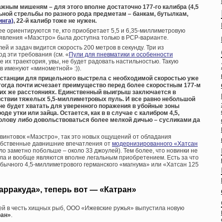
жным мишеням – для этого вполне достаточно 177-го калибра (4,5
льной стрельбы по разного рода предметам – банкам, бутылкам,
инга)
, 22-й калибр тоже не нужен.
ее ориентируются те, кто приобретает 5,5 и 6,35-миллиметровую
явления «Маэстро» была доступна только в PCP-варианте.
 и задач видится скорость 200 метров в секунду. Три из
д эти требования (см. «
Пули для пневматики и особенности
же их траектория, увы, не будет радовать настильностью. Такую
в именуют «минометной» :)).
дистанции для прицельного выстрела с необходимой скоростью уже
 тогда почти исчезает преимущество перед более скоростным 177-м
их же расстояниях. Единственный выигрыш заключается в
твии тяжелых 5,5-миллиметровых пуль. И все равно небольшой
не будет хватать для уверенного поражения в убойные зоны
де утки или зайца. Остается, как в в случае с калибром 4,5,
олову либо довольствоваться более мелкой дичью – сусликами да
 винтовок «Маэстро», так это новых ощущений от обладания
обственные давнишние впечатления от
модернизированного «Хатсан
ло заметно побольше – около 33 джоулей). Тем более, что новинки не
ла и вообще являются вполне легальным приобретением. Есть за что
обычного 4,5-миллиметрового германского «магнума» или «Хатсан 125
арракуда», теперь вот — «Катран»
й в честь хищных рыб, ООО «Ижевские ружья» выпустила новую
ран»
.