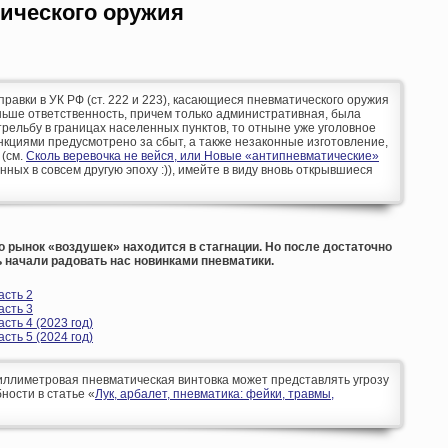
ического оружия
оправки в УК РФ (ст. 222 и 223), касающиеся пневматического оружия
аньше ответственность, причем только административная, была
рельбу в границах населенных пунктов, то отныне уже уголовное
кциями предусмотрено за сбыт, а также незаконные изготовление,
 (см.
Сколь веревочка не вейся, или Новые «антипневматические»
анных в совсем другую эпоху :)), имейте в виду вновь открывшиеся
о рынок «воздушек» находится в стагнации. Но после достаточно
 начали радовать нас новинками пневматики.
асть 2
асть 3
сть 4 (2023 год)
сть 5 (2024 год)
ллиметровая пневматическая винтовка может представлять угрозу
ности в статье «
Лук, арбалет, пневматика: фейки, травмы,