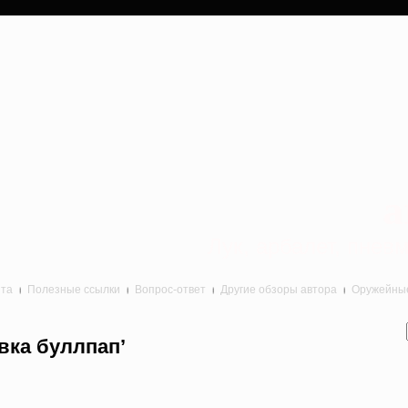
a
Лук, арбалет, пне
йта
Полезные ссылки
Вопрос-ответ
Другие обзоры автора
Оружейные 
вка буллпап’