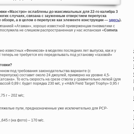
овки «Маэстро» ослаблены до максимальных для 22-го калибра 3
ногих случаях, связана с зауженным отверстием перепуска
обзоре, а в целом о перепуске как элементе конструкции —
здесь
).
мпанией «Атаман», хорошо известной приверженцам пневматики с
послужила не слишком распространенная у нас испанская «
Cometa
вно известных «Фениксов» в моделях последних лет выпуска, как и у
 теперь не требуется его переделывать под установку «газовой»
нтовки?
енном под требования законодательства варианте (с
репуска) составит около 24 джоулей, примерно на уровне 4,5-
тсана». То есть скорость на срезе ствола у сравнительно легкой (для
сой 0,89 г. будет порядка 230 м/с, у «H&N Field Target Trophy» 0,95 г
5 г – 202 м/с;
хтяжелые пули, предназначенные уже исключительно для PCP-
645 г (на фото) – 170 м/с.