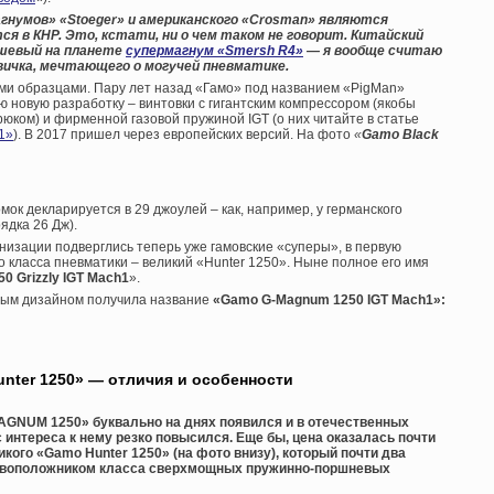
агнумов» «
Stoeger» и американского «
Crosman» являются
ся в КНР. Это, кстати, ни о чем таком не говорит. Китайский
ешевый на планете
супермагнум «Smersh R4»
— я вообще считаю
вичка, мечтающего о могучей пневматике.
ми образцами. Пару лет назад «Гамо» под названием «PigMan»
ю новую разработку – винтовки с гигантским компрессором (якобы
юком) и фирменной газовой пружиной IGT (о них читайте в статье
1»
). В 2017 пришел через европейских версий. На фото
«
Gamo Black
к декларируется в 29 джоулей – как, например, у германского
ядка 26 Дж).
низации подверглись теперь уже гамовские «суперы», в первую
 класса пневматики – великий «Hunter 1250». Ныне полное его имя
0 Grizzly IGT Mach1
».
ным дизайном получила название
«Gamo G-Magnum 1250 IGT Mach1»:
ter 1250» — отличия и особенности
GNUM 1250» буквально на днях появился и в отечественных
 интереса к нему резко повысился. Еще бы, цена оказалась почти
кого «Gamo Hunter 1250» (на фото внизу), который почти два
новоположником класса сверхмощных пружинно-поршневых