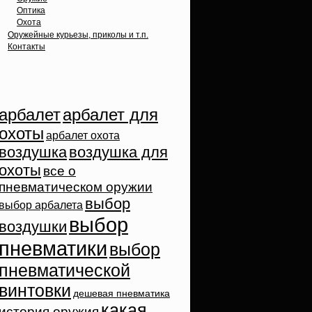
Оптика
Охота
Оружейные курьезы, приколы и т.п.
Контакты
Облако тэгов
арбалет
арбалет для
охоты
арбалет охота
воздушка
воздушка для
охоты
все о
пневматическом оружии
выбор
выбор арбалета
выбор
воздушки
пневматики
выбор
пневматической
винтовки
дешевая пневматика
какая
история оружия