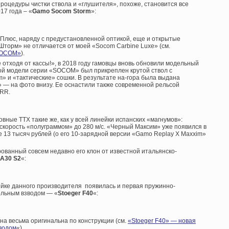
роцедуры чистки ствола и «глушителя», похоже, становится все
17 года – «
Gamo Socom Storm
»:
. Плюс, наряду с предустановленной оптикой, еще и открытые
торм» не отличается от моей «Socom Carbine Luxe» (см.
 SOCOM»
).
е отходя от кассы!», в 2018 году гамовцы вновь обновили модельный
ой модели серии «SOCOM» был прикреплен крутой ствол с
 и «тактические» сошки. В результате на-гора была выдана
» — на фото внизу. Ее оснастили также современной рельсой
RRR.
овные ТТХ такие же, как у всей линейки испанских «магнумов»:
 скорость «полуграммом» до 280 м/с. «Черный Максим» уже появился в
 13 тысяч рублей (о его 10-зарядной версии «Gamo Replay X Maxxim»
ованный совсем недавно его клон от известной итальянско-
 A30 S2
«:
ейке данного производителя появилась и первая пружинно-
ольным взводом — «
Stoeger F40
«:
на весьма оригинальна по конструкции (см.
«Stoeger F40» — новая
зводом
«).