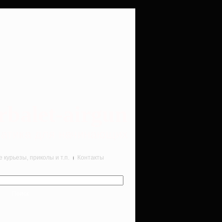
rbalet-airgun
вматика для начинающих
курьезы, приколы и т.п.
Контакты