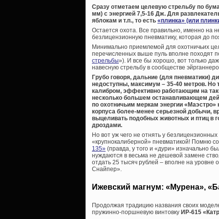
Сразу отметаем целевую стрельбу по бума
мм) с энергией 7,5-16 Дж. Для развлекате
яблокам и т.п., то есть
«плинка» (или плинк
Остается охота. Все правильно, именно на н
безлицензионную пневматику, которая до по
Минимально приемлемой для охотничьих целей
перечисленных выше пуль вполне походят по
стрельбы
»). И все бы хорошо, вот только да
навесную стрельбу в сообществе эйрганнеро
Грубо говоря, дальние (для пневматики) 
недоступны, максимум – 35-40 метров. Но
калибром, эффективно работающим на так
несколько большем останавливающем дейс
по охотничьим меркам энергии «Маэстро» 
корпуса более-менее серьезной добычи, вро
выцеливать подобных животных и птиц в г
дроздами.
Но вот уж чего не отнять у безлицензионных
«крупнокалиберной» пневматикой! Помню с
135»
(правда, у того и «дури» изначально бы
нуждаются в весьма не дешевой замене ство
отдать 25 тысяч рублей – вполне на уровне 
Снайпер».
Ижевский магнум: «Мурена», «Б
Продолжая традицию названия своих моделе
пружинно-поршневую винтовку
ИР-615 «Кат