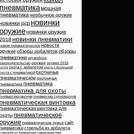
пневматика
мощная
пневматика
необычное оружие
новинки
новинки pcp
оружие
новинки оружие
новинки пневматики
2018
новости
новое пневматическое
обзоры
оружие
обзоры арбалетов
пневматики
оружейное
оружие
законодательство
оружие 2018
охота с арбалетом
охота
охота с воздушкой
охотничье
охота с пневматикой
пневматическое
охотничья
пневматика
пневматика
пневматика для охоты
пневматика магнум
пневматика супермагнум
пневматическая винтовка
пневматическая винтовка для
пневматическое
охоты
оружие
сайт
пневматическое ружье
пневматики
стрельба из арбалета
стрельба из пневматики
характеристики