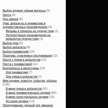
Статьи, обзоры
Выбор оружия: общие вопросы
(6)
Охота
(4)
Про зверьё
(6)
Луки. арбалеты и пневматика в
художественных произведениях
(3)
Фильмы и сериалы на лучную тему
(1)
Литературные произведения на
арбалетно-лучную тему
(1)
Выбор лука
(6)
Выбор арбалета
(8)
Выбор пневматики
(18)
Практика: стреляем и обслуживаем
(12)
Охота с луком и арбалетом
(13)
Охота с пневматикой
(11)
Боеприпасы и аксессуары
(15)
Для пневматики
(7)
Для луков и арбалетов
(7)
Мир оружия: новости, события, обзоры
(126)
В мире луков и арбалетов
(32)
В мире пневматического оружия
(60)
В мире огнестрельного оружия
(15)
История оружия
(13)
Оборудование: дачный тир, мишени,