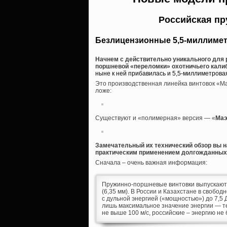
Российская п
Безлицензионные 5,5-миллиме
Начнем с действительно уникального для 
поршневой «переломки» охотничьего калибр
ныне к ней прибавилась и 5,5-миллиметрова
Это производственная линейка винтовок «Ма
ложе:
Существуют и «полимерная» версия — «
Маэ
Замечательный их технический обзор вы н
практическим применением долгожданных
Сначала – очень важная информация:
Пружинно-поршневые винтовки выпускаются, 
(6,35 мм). В России и Казахстане в свобо
с дульной энергией («мощностью») до 7,5
лишь максимальное значение энергии — те 
не выше 100 м/с, российские – энергию не 