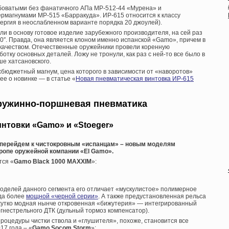
боватыми без фанатичного АПа МР-512-44 «Мурена» и
магнумами МР-515 «Барракуда». ИР-615 относится к классу
нергия в неослабленном варианте порядка 20 джоулей).
и в основу готовое изделие зарубежного производителя, на сей раз
50″. Правда, она является клоном именно испанской «Gamo», причем в
качеством. Отечественные оружейники провели коренную
отку основных деталей. Ложу не тронули, как раз с ней-то все было в
ше хатсановского.
хбюджетный магнум, цена которого в зависимости от «наворотов»
ее о новинке — в статье «
Новая пневматическая винтовка ИР-615
ружинно-поршневая пневматика
нтовки «Gamo» и «Stoeger»
» перейдем к чистокровным «испанцам» – новым моделям
ропе оружейной компании «
El
Gamo».
тся «
Gamo
Black 1000 MAXXIM
»:
оделей данного сегмента его отличает «мускулистое» полимерное
уда более
мощной «черной серии»
. А также предустановленная рельса
 жутко модная нынче откровенная «бижутерия» — интегрированный
гнестрельного ДТК (дульный тормоз компенсатор).
роцедуры чистки ствола и «глушителя», похоже, становится все
17 года – «
Gamo Socom Storm
»: