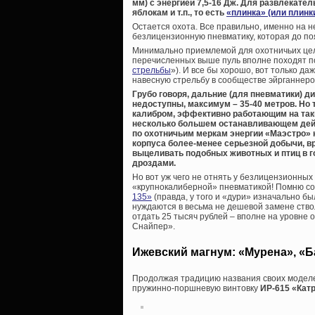
мм) с энергией 7,5-16 Дж. Для развлекате
яблокам и т.п., то есть
«плинка» (или плинк
Остается охота. Все правильно, именно на н
безлицензионную пневматику, которая до по
Минимально приемлемой для охотничьих целей
перечисленных выше пуль вполне походят по
стрельбы
»). И все бы хорошо, вот только да
навесную стрельбу в сообществе эйрганнеро
Грубо говоря, дальние (для пневматики) 
недоступны, максимум – 35-40 метров. Но
калибром, эффективно работающим на так
несколько большем останавливающем дейс
по охотничьим меркам энергии «Маэстро» 
корпуса более-менее серьезной добычи, вро
выцеливать подобных животных и птиц в г
дроздами.
Но вот уж чего не отнять у безлицензионных
«крупнокалиберной» пневматикой! Помню с
135»
(правда, у того и «дури» изначально бы
нуждаются в весьма не дешевой замене ство
отдать 25 тысяч рублей – вполне на уровне 
Снайпер».
Ижевский магнум: «Мурена», «Б
Продолжая традицию названия своих моделе
пружинно-поршневую винтовку
ИР-615 «Кат