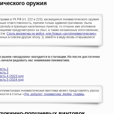
ического оружия
оправки в УК РФ (ст. 222 и 223), касающиеся пневматического оружия
аньше ответственность, причем только административная, была
рельбу в границах населенных пунктов, то отныне уже уголовное
кциями предусмотрено за сбыт, а также незаконные изготовление,
 (см.
Сколь веревочка не вейся, или Новые «антипневматические»
анных в совсем другую эпоху :)), имейте в виду вновь открывшиеся
о рынок «воздушек» находится в стагнации. Но после достаточно
 начали радовать нас новинками пневматики.
асть 2
асть 3
сть 4 (2023 год)
сть 5 (2024 год)
ллиметровая пневматическая винтовка может представлять угрозу
ности в статье «
Лук, арбалет, пневматика: фейки, травмы,
ружинно-поршневых винтовок