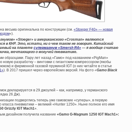
на весьма оригинальна по конструкции (см.
«Stoeger F40» — новая
зводом
«).
агнумов» «
Stoeger» и американского «
Crosman» являются
ся в КНР. Это, кстати, ни о чем таком не говорит. Китайский
ешевый на планете
супермагнум «Smersh R4»
— я вообще считаю
вичка, мечтающего о могучей пневматике.
ми образцами. Пару лет назад «Гамо» под названием «PigMan»
ю новую разработку – винтовки с гигантским компрессором (якобы
юком) и фирменной газовой пружиной IGT (о них читайте в статье
1»
). В 2017 пришел через европейских версий. На фото
«
Gamo Black
к декларируется в 29 джоулей – как, например, у германского
ядка 26 Дж).
низации подверглись теперь уже гамовские «суперы», в первую
 класса пневматики – великий «Hunter 1250». Ныне полное его имя
0 Grizzly IGT Mach1
».
ным дизайном получила название
«Gamo G-Magnum 1250 IGT Mach1»: