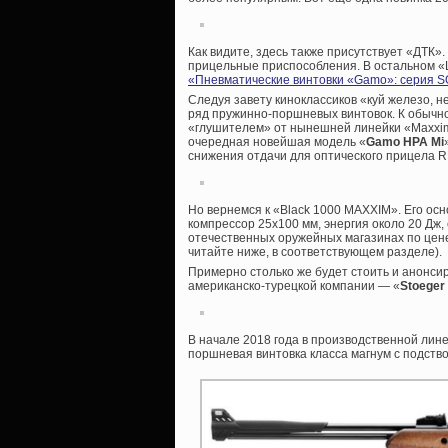
Как видите, здесь также присутствует «ДТК»
прицельные приспособления. В остальном «Ш
«Пневматические винтовки «Gamo»: серия
Следуя завету киноклассиков «куй железо, н
ряд пружинно-поршневых винтовок. К обычн
«глушителем» от нынешней линейки «Maxxim»
очередная новейшая модель «
Gamo HPA Mi
снижения отдачи для оптического прицела 
Но вернемся к «Black 1000 MAXXIM». Его осн
компрессор 25х100 мм, энергия около 20 Дж,
отечественных оружейных магазинах по цене
читайте ниже, в соответствующем разделе).
Примерно столько же будет стоить и анонсир
американско-турецкой компании — «
Stoeger
В начале 2018 года в производственной лин
поршневая винтовка класса магнум с подств