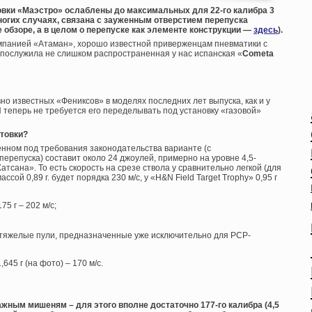
овки «Маэстро» ослаблены до максимальных для 22-го калибра 3
ногих случаях, связана с зауженным отверстием перепуска
обзоре, а в целом о перепуске как элементе конструкции —
здесь
).
мпанией «Атаман», хорошо известной приверженцам пневматики с
послужила не слишком распространенная у нас испанская «
Cometa
вно известных «Фениксов» в моделях последних лет выпуска, как и у
 теперь не требуется его переделывать под установку «газовой»
нтовки?
енном под требования законодательства варианте (с
репуска) составит около 24 джоулей, примерно на уровне 4,5-
тсана». То есть скорость на срезе ствола у сравнительно легкой (для
сой 0,89 г. будет порядка 230 м/с, у «H&N Field Target Trophy» 0,95 г
5 г – 202 м/с;
хтяжелые пули, предназначенные уже исключительно для PCP-
645 г (на фото) – 170 м/с.
жным мишеням – для этого вполне достаточно 177-го калибра (4,5