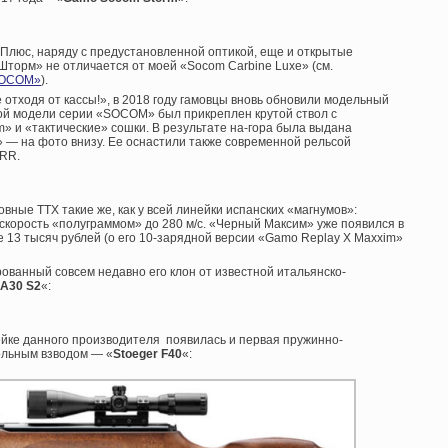
. Плюс, наряду с предустановленной оптикой, еще и открытые
торм» не отличается от моей «Socom Carbine Luxe» (см.
 SOCOM»
).
е отходя от кассы!», в 2018 году гамовцы вновь обновили модельный
ой модели серии «SOCOM» был прикреплен крутой ствол с
 и «тактические» сошки. В результате на-гора была выдана
» — на фото внизу. Ее оснастили также современной рельсой
RRR.
овные ТТХ такие же, как у всей линейки испанских «магнумов»:
 скорость «полуграммом» до 280 м/с. «Черный Максим» уже появился в
 13 тысяч рублей (о его 10-зарядной версии «Gamo Replay X Maxxim»
ованный совсем недавно его клон от известной итальянско-
 A30 S2
«:
ейке данного производителя появилась и первая пружинно-
ольным взводом — «
Stoeger F40
«: