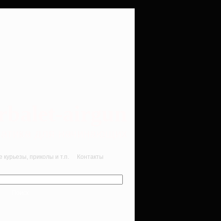
rbalet-airgun
вматика для начинающих
курьезы, приколы и т.п.
Контакты