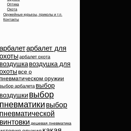
Оптика
Охота
Оружейные курьезы, приколы и т.п.
Контакты
Облако тэгов
арбалет
арбалет для
охоты
арбалет охота
воздушка
воздушка для
охоты
все о
пневматическом оружии
выбор
выбор арбалета
выбор
воздушки
пневматики
выбор
пневматической
винтовки
дешевая пневматика
какая
история оружия