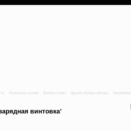
a
Лук, арбалет, пне
йта
Полезные ссылки
Вопрос-ответ
Другие обзоры автора
Оружейные 
зарядная винтовка’