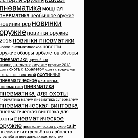
пневматика
мощная
пневматика
необычное оружие
новинки
новинки pcp
оружие
новинки оружие
новинки пневматики
2018
новости
новое пневматическое
обзоры
оружие
обзоры арбалетов
пневматики
оружейное
оружие
законодательство
оружие 2018
охота с арбалетом
охота
охота с воздушкой
охотничье
охота с пневматикой
пневматическое
охотничья
пневматика
пневматика
пневматика для охоты
пневматика магнум
пневматика супермагнум
пневматическая винтовка
пневматическая винтовка для
пневматическое
охоты
оружие
сайт
пневматическое ружье
пневматики
стрельба из арбалета
стрельба из пневматики
характеристики