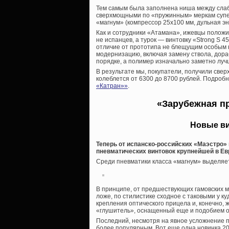
Тем самым была заполнена ниша между сла
сверхмощными по «пружинным» меркам супер
«магнум» (компрессор 25х100 мм, дульная э
Как и сотрудники «Атамана», ижевцы положил
не испанцев, а турок — винтовку «
Strong S 4
отличие от прототипа не блещущим особым 
модернизацию, включая замену ствола, дораб
порядке, а полимер изначально заметно луч
В результате мы, покупатели, получили свер
колеблется от 6300 до 8700 рублей. Подробн
«Катран»»
.
«Зарубежная п
Новые ви
Теперь от испанско-российских «Маэстро
пневматических винтовок крупнейшей в Ев
Среди пневматики класса «магнум» выделяе
В принципе, от предшествующих гамовских м
ложе, по стилистике сходное с таковыми у к
крепления оптического прицела и, конечно,
«глушитель», оснащенный еще и подобием о
Последний, несмотря на явное усложнение п
более популярным. Вот еще одна новинка 20