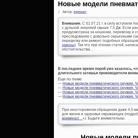
Новые модели пневмат
|
Автор:
ingewarr
Внимание.
С 01.07.21 г. в силу вступили п
с дульной энергией свыше 7,5 Дж. Если р
предусмотрена за ношение, перевозку и ст
преследование с довольно серьезными сан
переделку или ремонт подобных образцов
законы
). Так что при чтении статей, напис
обстоятельства…
В последнее время порой уже казалось, чт
длительного затишья производители вновь
Еще по теме:
—
Новые модели пневматического оружия. Ч
—
Новые модели пневматического оружия. Ч
—
Новые модели пневматического оружия. Ча
—
Новые модели пневматического оружия. Ча
При неосторожном обращении даже 4,5-ми
для жизни и здоровья окружающих (подроб
криминал…
«). Будьте внимательны.
Новые модели п