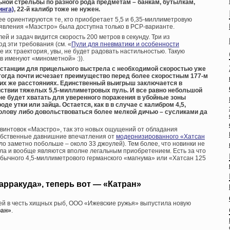
льной стрельбы по разного рода предметам – банкам, бутылкам,
инга)
, 22-й калибр тоже не нужен.
ее ориентируются те, кто приобретает 5,5 и 6,35-миллиметровую
явления «Маэстро» была доступна только в PCP-варианте.
 и задач видится скорость 200 метров в секунду. Три из
д эти требования (см. «
Пули для пневматики и особенности
же их траектория, увы, не будет радовать настильностью. Такую
в именуют «минометной» :)).
дистанции для прицельного выстрела с необходимой скоростью уже
 тогда почти исчезает преимущество перед более скоростным 177-м
их же расстояниях. Единственный выигрыш заключается в
твии тяжелых 5,5-миллиметровых пуль. И все равно небольшой
не будет хватать для уверенного поражения в убойные зоны
де утки или зайца. Остается, как в в случае с калибром 4,5,
олову либо довольствоваться более мелкой дичью – сусликами да
 винтовок «Маэстро», так это новых ощущений от обладания
обственные давнишние впечатления от
модернизированного «Хатсан
ло заметно побольше – около 33 джоулей). Тем более, что новинки не
ла и вообще являются вполне легальным приобретением. Есть за что
обычного 4,5-миллиметрового германского «магнума» или «Хатсан 125
арракуда», теперь вот — «Катран»
й в честь хищных рыб, ООО «Ижевские ружья» выпустила новую
ран»
.