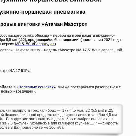
ружинно-поршневая пневматика
тровые винтовки «Атаман Маэстро»
российского рынка образца – первой на моей памяти пружинно-
а 5,5 мм (.22),
продающейся без лицензии! (
примечание 2021 года:
я версия
МР-515С «Барракуда»
).
эстро». На фото внизу – модель «
Маэстро NA 17 51W
» в деревянной
стро NA 17 51P
«:
айдете в «
Полезных ссылках
». Мы же постараемся разобраться с
 новых «воздушек».
как правило, в трех калибрах — .177 (4,5 мм), .22 (5,5 мм) и .25
дной безлицензионной продаже они доступны лишь в калибре 4,5 мм
 Дж. Белорусские законодатели для любых калибров оговаривают
же 7,5 джоулей, украинские для калибров крупнее .177 — скорость
более 3 Дж (примерно те же 100 м/с).