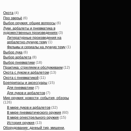
Статьи, обзоры
Охота
(4)
Про зверьё
(6)
Выбор оружия: общие вопросы
(6)
Луки. арбалеты и пневматика в
художественных произведениях
(3)
Литературные произведения на
арбалетно-лучную тему
(1)
Фильмы и сериалы на лучную тему
(1)
Выбор лука
(6)
Выбор арбалета
(8)
Выбор пневматики
(18)
Практика: стреляем и обслуживаем
(12)
Охота с луком и арбалетом
(13)
Охота с пневматикой
(11)
Боеприпасы и аксессуары
(15)
Для пневматики
(7)
Для луков и арбалетов
(7)
Мир оружия: новости, события, обзоры
(126)
В мире луков и арбалетов
(32)
В мире пневматического оружия
(60)
В мире огнестрельного оружия
(15)
История оружия
(13)
Оборудование: дачный тир, мишени,