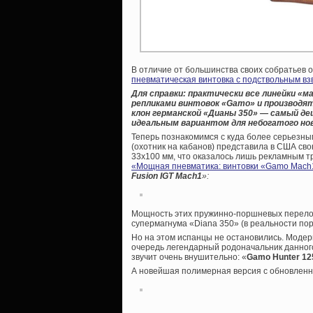
В отличие от большинства своих собратьев о
пневматическая винтовка с подствольным в
Для справки: практически все линейки «м
репликами винтовок «
Gamo» и производят
клон германской «Дианы 350» — самый д
идеальным вариантом для небогатого но
Теперь познакомимся с куда более серьезны
(охотник на кабанов) представила в США сво
33х100 мм, что оказалось лишь рекламным тр
«Мощная пневматика: винтовки «Gamo Maсh
Fusion IGT Mach1
»:
Мощность этих пружинно-поршневых переломо
супермагнума «Diana 350» (в реальности пор
Но на этом испанцы не остановились. Модер
очередь легендарный родоначальник данного
звучит очень внушительно: «
Gamo Hunter 125
А новейшая полимерная версия с обновлен