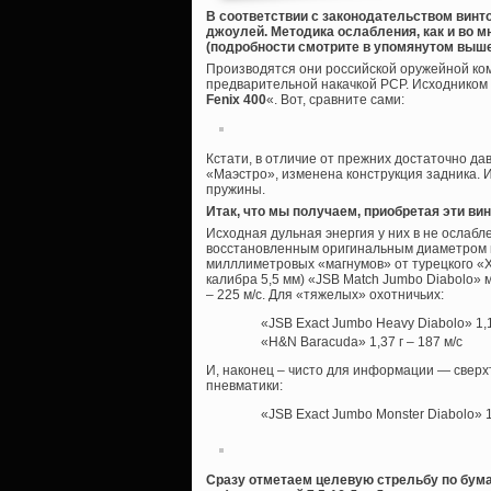
В соответствии с законодательством винт
джоулей. Методика ослабления, как и во м
(подробности смотрите в упомянутом выше 
Производятся они российской оружейной ко
предварительной накачкой PCP. Исходником 
Fenix 400
«. Вот, сравните сами:
Кстати, в отличие от прежних достаточно да
«Маэстро», изменена конструкция задника. И
пружины.
Итак, что мы получаем, приобретая эти ви
Исходная дульная энергия у них в не ослабл
восстановленным оригинальным диаметром пе
милллиметровых «магнумов» от турецкого «Ха
калибра 5,5 мм) «JSB Match Jumbo Diabolo» мас
– 225 м/с. Для «тяжелых» охотничьих:
«JSB Exact Jumbo Heavy Diabolo» 1,17
«H&N Baracuda» 1,37 г – 187 м/с
И, наконец – чисто для информации — свер
пневматики:
«JSB Exact Jumbo Monster Diabolo» 1,
Сразу отметаем целевую стрельбу по бума